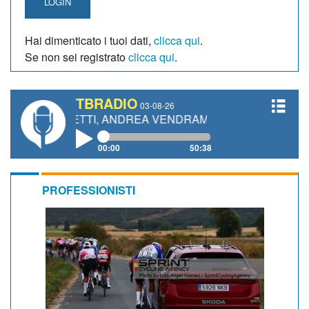
LOGIN
Hai dimenticato i tuoi dati,
clicca qui
.
Se non sei registrato
clicca qui
.
TBRADIO
03-08-26
 GIANETTI, ANDREA VENDRAME, FILIPPO FIORELLI
00:00
50:38
PROFESSIONISTI