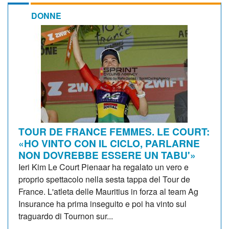
DONNE
TOUR DE FRANCE FEMMES. LE COURT:
«HO VINTO CON IL CICLO, PARLARNE
NON DOVREBBE ESSERE UN TABU'»
Ieri Kim Le Court Pienaar ha regalato un vero e
proprio spettacolo nella sesta tappa del Tour de
France. L'atleta delle Mauritius in forza al team Ag
Insurance ha prima inseguito e poi ha vinto sul
traguardo di Tournon sur...