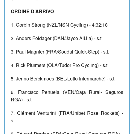
ORDINE D’ARRIVO
1. Corbin Strong (NZL/NSN Cycling) - 4:32:18
2. Anders Foldager (DAN/Jayco AlUla) - s.t.
3. Paul Magnier (FRA/Soudal Quick-Step) - s.t.
4. Rick Pluimers (OLA/Tudor Pro Cycling) - s.t.
5. Jenno Berckmoes (BEL/Lotto Intermarché) - s.t.
6. Francisco Peñuela (VEN/Caja Rural- Seguros
RGA) - s.t.
7. Clément Venturini (FRA/Unibet Rose Rockets) -
s.t.
8. Eduard Prades (SPA/Caja Rural-Seguros RGA) -