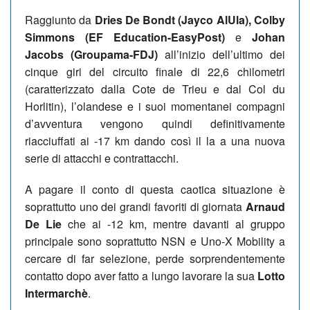
Raggiunto da
Dries De Bondt (Jayco AlUla), Colby
Simmons (EF Education-EasyPost)
e
Johan
Jacobs (Groupama-FDJ)
all’inizio dell’ultimo dei
cinque giri del circuito finale di 22,6 chilometri
(caratterizzato dalla Cote de Trieu e dal Col du
Horlitin), l’olandese e i suoi momentanei compagni
d’avventura vengono quindi definitivamente
riacciuffati ai -17 km dando così il la a una nuova
serie di attacchi e contrattacchi.
A pagare il conto di questa caotica situazione è
soprattutto uno dei grandi favoriti di giornata
Arnaud
De Lie
che ai -12 km, mentre davanti al gruppo
principale sono soprattutto NSN e Uno-X Mobility a
cercare di far selezione, perde sorprendentemente
contatto dopo aver fatto a lungo lavorare la sua
Lotto
Intermarchè
.