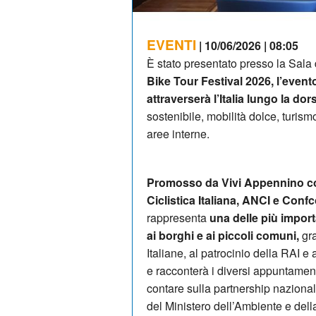
EVENTI
| 10/06/2026 | 08:05
È stato presentato presso la Sal
Bike Tour Festival 2026, l’even
attraverserà l’Italia lungo la do
sostenibile, mobilità dolce, turis
aree interne.
Promosso da Vivi Appennino co
Ciclistica Italiana, ANCI e Conf
rappresenta
una delle più importa
ai borghi e ai piccoli comuni,
gra
Italiane, al patrocinio della RAI 
e racconterà i diversi appuntamenti
contare sulla partnership nazional
del Ministero dell’Ambiente e dell