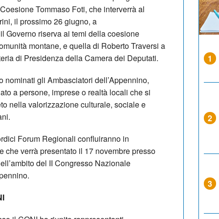
i Coesione Tommaso Foti, che interverrà al
ni, il prossimo 26 giugno, a
il Governo riserva ai temi della coesione
e comunità montane, e quella di Roberto Traversi a
teria di Presidenza della Camera dei Deputati.
1
no nominati gli Ambasciatori dell’Appennino,
to a persone, imprese o realtà locali che si
to nella valorizzazione culturale, sociale e
ani.
2
ttordici Forum Regionali confluiranno in
e che verrà presentato il 17 novembre presso
ell’ambito del II Congresso Nazionale
ppennino.
3
I