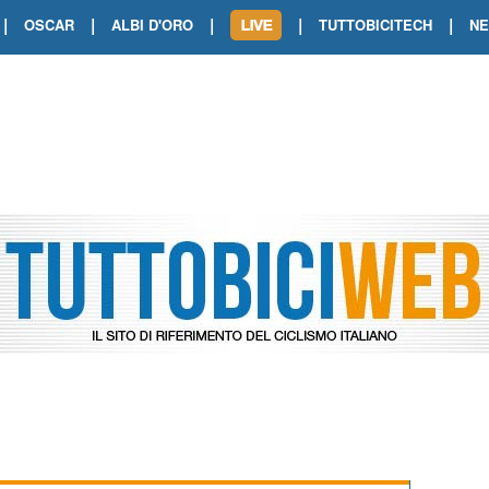
|
|
|
|
|
OSCAR
ALBI D'ORO
TUTTOBICITECH
N
TOUR DE FRANCE. SHOW DI VAN DER
TOUR DE FRANCE. CARAPAZ FIRMA I
TOUR DE FRANCE. POKERISSIMO TA
TOUR DE FRANCE. ORCIERES-MERL
TOUR DE FRANCE. A VOIRON TRIONF