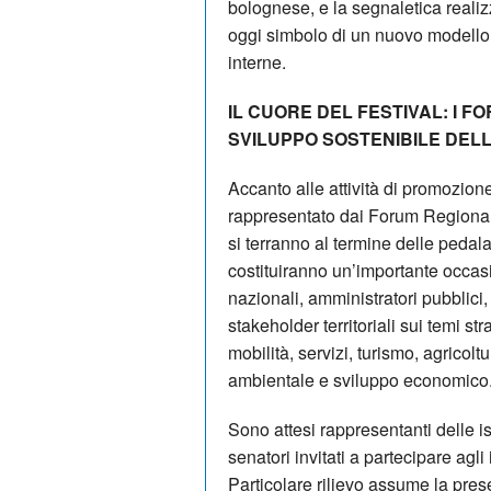
bolognese, e la segnaletica realizz
oggi simbolo di un nuovo modello d
interne.
IL CUORE DEL FESTIVAL: I F
SVILUPPO SOSTENIBILE DEL
Accanto alle attività di promozione 
rappresentato dai Forum Regionali
si terranno al termine delle pedal
costituiranno un’importante occasio
nazionali, amministratori pubblici,
stakeholder territoriali sui temi stra
mobilità, servizi, turismo, agricol
ambientale e sviluppo economico
Sono attesi rappresentanti delle istit
senatori invitati a partecipare agli
Particolare rilievo assume la pres