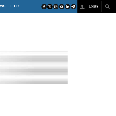
Login
EWSLETTER
 POEL SUI CAMPI ELISI! POGAČAR NELLA STORIA
L TAPPONE DEI TAPPONI
DEJ IN UNA TAPPA PAZZESCA
ETTE INCORONA CARAPAZ
O DI PHILIPSEN SU SCHMID E KOOIJ