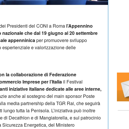
a dei Presidenti del CONI a Roma
l’Appennino
to nazionale che dal 19 giugno al 20 settembre
rsale appenninica
per promuovere sviluppo
mo esperienziale e valorizzazione delle
n la collaborazione di Federazione
commercio Imprese per l’Italia
il Festival
nti iniziative italiane dedicate alle aree interne,
zie anche al sostegno del main sponsor Poste
e alla media partnership della TGR Rai, che seguirà
 lungo tutta la Penisola. L’iniziativa può inoltre
e di Decathlon e di Mangiatorella, e sul patrocinio
a Sicurezza Energetica, del Ministero