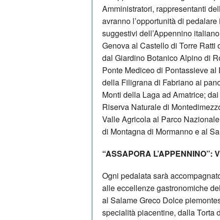
Amministratori, rappresentanti delle
avranno l’opportunità di pedalare 
suggestivi dell’Appennino italiano
Genova al Castello di Torre Ratti
dal Giardino Botanico Alpino di R
Ponte Mediceo di Pontassieve al L
della Filigrana di Fabriano ai pa
Monti della Laga ad Amatrice; dai b
Riserva Naturale di Montedimezzo
Valle Agricola al Parco Nazionale 
di Montagna di Mormanno e al Sant
“ASSAPORA L’APPENNINO”: VI
Ogni pedalata sarà accompagnato
alle eccellenze gastronomiche del 
al Salame Greco Dolce piemontes
specialità piacentine, dalla Torta 