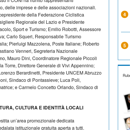
so il CONI ha riunito rappresentanti
vo, delle imprese e delle associazioni nazionali.
4
icepresidente della Federazione Ciclistica
sigliere Regionale del Lazio e Presidente
colo, Sport e Turismo; Emilio Robotti, Assessore
va; Carlo Squeri, Responsabile Turismo
lia; Pierluigi Mazzolena, Poste Italiane; Roberto
5
astiano Venneri, Segreteria Nazionale
o, Mauro Dini, Coordinatore Regionale Piccoli
 Torre, Direttore Generale di Vivi Appennino;
 Lorenzo Berardinetti, Presidente UNCEM Abruzzo
Rubr
oni, Sindaco di Pontassieve; Luca Poli,
atrice; e Carmelo Concetto Orlando, Sindaco di
URA, CULTURA E IDENTITÀ LOCALI
estita un’area promozionale dedicata
alata istituzionale gratuita aperta a tutti.