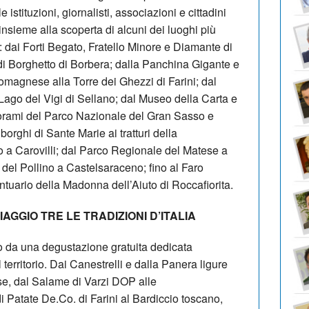
 istituzioni, giornalisti, associazioni e cittadini
insieme alla scoperta di alcuni dei luoghi più
: dai Forti Begato, Fratello Minore e Diamante di
 di Borghetto di Borbera; dalla Panchina Gigante e
omagnese alla Torre dei Ghezzi di Farini; dal
ago del Vigi di Sellano; dal Museo della Carta e
norami del Parco Nazionale del Gran Sasso e
orghi di Sante Marie ai tratturi della
 a Carovilli; dal Parco Regionale del Matese a
del Pollino a Castelsaraceno; fino al Faro
uario della Madonna dell’Aiuto di Roccafiorita.
AGGIO TRE LE TRADIZIONI D’ITALIA
 da una degustazione gratuita dedicata
territorio. Dai Canestrelli e dalla Panera ligure
e, dal Salame di Varzi DOP alle
di Patate De.Co. di Farini al Bardiccio toscano,