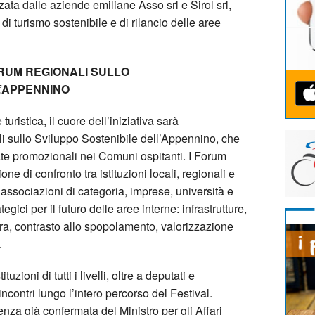
ata dalle aziende emiliane Asso srl e Sirol srl,
i turismo sostenibile e di rilancio delle aree
ORUM REGIONALI SULLO
L’APPENNINO
turistica, il cuore dell’iniziativa sarà
 sullo Sviluppo Sostenibile dell’Appennino, che
ate promozionali nei Comuni ospitanti. I Forum
ne di confronto tra istituzioni locali, regionali e
 associazioni di categoria, imprese, università e
tegici per il futuro delle aree interne: infrastrutture,
tura, contrasto allo spopolamento, valorizzazione
.
uzioni di tutti i livelli, oltre a deputati e
 incontri lungo l’intero percorso del Festival.
enza già confermata del Ministro per gli Affari