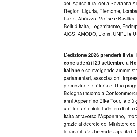
dell’Agricoltura, della Sovranità A
Regioni Liguria, Piemonte, Lomb
Lazio, Abruzzo, Molise e Basilica
Belli d’Italia, Legambiente, Feder
AICS, AMODO, Lions, UNPLI e 
L’edizione 2026 prenderà il via i
concluderà il 20 settembre a Rocc
italiane
e coinvolgendo amministra
parlamentari, associazioni, imprese
promozione territoriale. Una prog
Bologna insieme a Confcommercio
anni Appennino Bike Tour, la più g
un itinerario ciclo-turistico di olt
Italia attraverso l’Appennino, inte
grazie al decreto del Ministero del
infrastruttura che vede capofila 