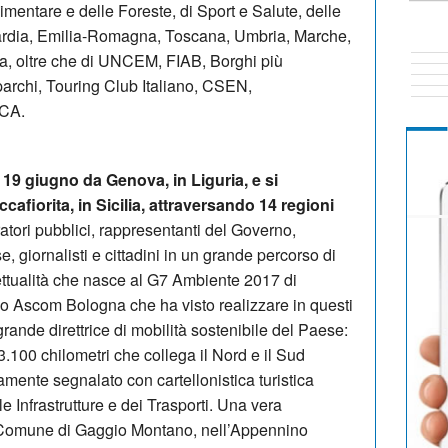
limentare e delle Foreste, di Sport e Salute, delle
ardia, Emilia-Romagna, Toscana, Umbria, Marche,
ta, oltre che di UNCEM, FIAB, Borghi più
parchi, Touring Club Italiano, CSEN,
UCA.
l 19 giugno da Genova, in Liguria, e si
afiorita, in Sicilia, attraversando 14 regioni
tori pubblici, rappresentanti del Governo,
, giornalisti e cittadini in un grande percorso di
ettualità che nasce al G7 Ambiente 2017 di
 Ascom Bologna che ha visto realizzare in questi
rande direttrice di mobilità sostenibile del Paese:
re 3.100 chilometri che collega il Nord e il Sud
ramente segnalato con cartellonistica turistica
le Infrastrutture e dei Trasporti. Una vera
il Comune di Gaggio Montano, nell’Appennino