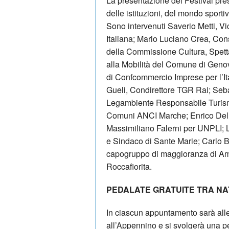
La presentazione del Festival pres
delle istituzioni, del mondo sporti
Sono intervenuti Saverio Metti, V
Italiana; Mario Luciano Crea, Con
della Commissione Cultura, Spetta
alla Mobilità del Comune di Geno
di Confcommercio Imprese per l’Ita
Gueli, Condirettore TGR Rai; Seb
Legambiente Responsabile Turism
Comuni ANCI Marche; Enrico Della
Massimiliano Falerni per UNPLI;
e Sindaco di Sante Marie; Carlo B
capogruppo di maggioranza di Am
Roccafiorita.
PEDALATE GRATUITE TRA NAT
In ciascun appuntamento sarà all
all’Appennino e si svolgerà una ped