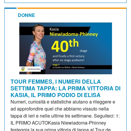
DONNE
TOUR FEMMES, I NUMERI DELLA
SETTIMA TAPPA: LA PRIMA VITTORIA DI
KASIA, IL PRIMO PODIO DI ELISA
Numeri, curiosità e statistiche aiutano a rileggere e
ad approfondire quel che abbiamo vissuto nella
tappa di ieri e nelle ultime tre settimane. Seguiteci: 1:
IL PRIMO ACUTOKasia Niewiadoma-Phinney
festeggia la sua prima vittoria di tappa al Tour de