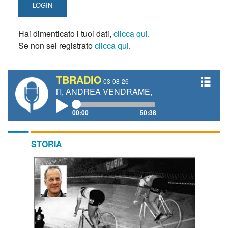
LOGIN
Hai dimenticato i tuoi dati,
clicca qui
.
Se non sei registrato
clicca qui
.
TBRADIO
03-08-26
ETTI, ANDREA VENDRAME, FILIPPO FIORELLI
00:00
50:38
STORIA