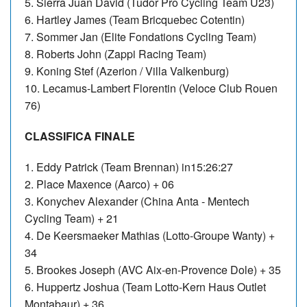
5. Sierra Juan David (Tudor Pro Cycling Team U23)
6. Hartley James (Team Bricquebec Cotentin)
7. Sommer Jan (Elite Fondations Cycling Team)
8. Roberts John (Zappi Racing Team)
9. Koning Stef (Azerion / Villa Valkenburg)
10. Lecamus-Lambert Florentin (Veloce Club Rouen
76)
CLASSIFICA FINALE
1. Eddy Patrick (Team Brennan) in15:26:27
2. Place Maxence (Aarco) + 06
3. Konychev Alexander (China Anta - Mentech
Cycling Team) + 21
4. De Keersmaeker Mathias (Lotto-Groupe Wanty) +
34
5. Brookes Joseph (AVC Aix-en-Provence Dole) + 35
6. Huppertz Joshua (Team Lotto-Kern Haus Outlet
Montabaur) + 36