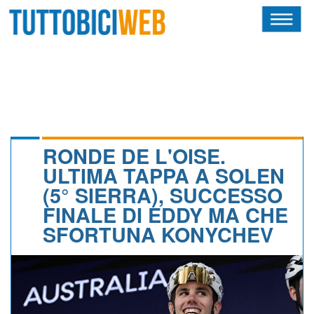
HOME
RIVISTA
SQUADRE
ATLETI
RONDE DE L'OISE.
ULTIMA TAPPA A SOLEN
CALENDARIO
(5° SIERRA), SUCCESSO
FINALE DI EDDY MA CHE
OSCAR
SFORTUNA KONYCHEV
ALBI D'ORO
NEWSLETTER