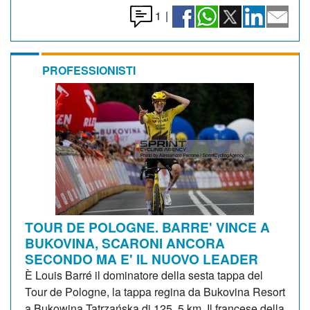
1
|
PROFESSIONISTI
TOUR DE POLOGNE. BARRE' VINCE A
BUKOVINA, SCARONI ANCORA
SECONDO MA E' IL NUOVO LEADER
È Louis Barré il dominatore della sesta tappa del
Tour de Pologne, la tappa regina da Bukovina Resort
a Bukowina Tatrzańska di 125, 5 km. Il francese della