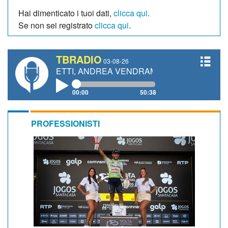
Hai dimenticato i tuoi dati,
clicca qui
.
Se non sei registrato
clicca qui
.
TBRADIO
03-08-26
GIANETTI, ANDREA VENDRAME, FILIPPO FIORELLI
00:00
50:38
PROFESSIONISTI