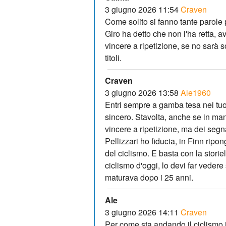
3 giugno 2026 11:54
Craven
Come solito si fanno tante parole p
Giro ha detto che non l'ha retta, av
vincere a ripetizione, se no sarà s
titoli.
Craven
3 giugno 2026 13:58
Ale1960
Entri sempre a gamba tesa nei tuo
sincero. Stavolta, anche se in mani
vincere a ripetizione, ma dei segnal
Pellizzari ho fiducia, in Finn ripo
del ciclismo. E basta con la stori
ciclismo d'oggi, lo devi far vedere
maturava dopo i 25 anni.
Ale
3 giugno 2026 14:11
Craven
Per come sta andando il ciclismo i