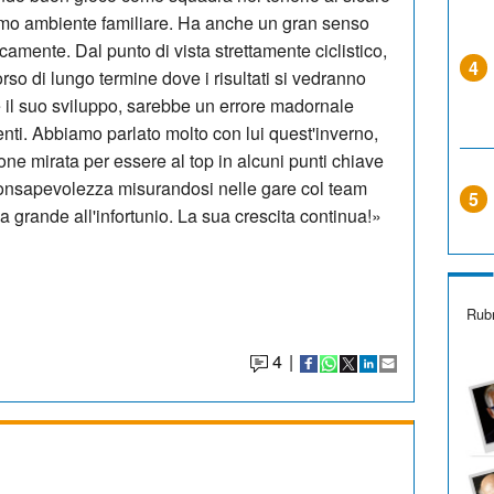
timo ambiente familiare. Ha anche un gran senso
amente. Dal punto di vista strettamente ciclistico,
4
rso di lungo termine dove i risultati si vedranno
è il suo sviluppo, sarebbe un errore madornale
nti. Abbiamo parlato molto con lui quest'inverno,
e mirata per essere al top in alcuni punti chiave
 consapevolezza misurandosi nelle gare col team
5
a grande all'infortunio. La sua crescita continua!»
Rubr
4
|