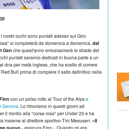
:00
, i nostri occhi sono puntati adesso sul Giro
o rosa" si completerà da domenica a domenica,
dal
xt Gen
che quest'anno entusiasmerà le strade del
cchi puntati saranno dedicati in buona parte a un
al dna per metà inglese, che ha scelto di correre
ed Bull prima di compiere il salto definitivo nella
Finn
con un polso rotto al Tour of the Alps
e
di Genova
. Lo ritroviamo in questi giorni ad
r il rientro alla "corsa rosa" per Under 23 e ha
dia insieme al direttore sportivo Tim Meeusen:
«Il
ome nuovo
- assicura Finn -. Quando mi era