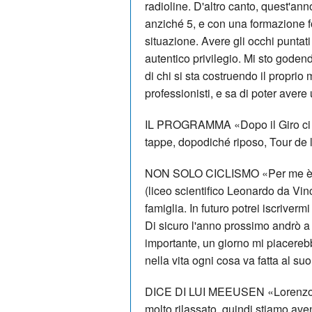
radioline. D'altro canto, quest'ann
anziché 5, e con una formazione fo
situazione. Avere gli occhi puntati
autentico privilegio. Mi sto godend
di chi si sta costruendo il proprio
professionisti, e sa di poter avere
IL PROGRAMMA «Dopo il Giro ci sar
tappe, dopodiché riposo, Tour de l
NON SOLO CICLISMO «Per me è st
(liceo scientifico Leonardo da Vin
famiglia. In futuro potrei iscriverm
Di sicuro l'anno prossimo andrò a 
importante, un giorno mi piacereb
nella vita ogni cosa va fatta al s
DICE DI LUI MEEUSEN «Lorenzo è 
molto rilassato, quindi stiamo av