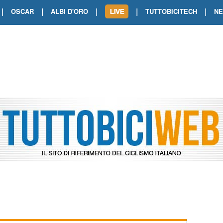
|
|
|
|
|
OSCAR
ALBI D'ORO
TUTTOBICITECH
N
TOUR DE FRANCE. SHOW DI VAN DER
TOUR DE FRANCE. CARAPAZ FIRMA I
TOUR DE FRANCE. POKERISSIMO TA
TOUR DE FRANCE. ORCIERES-MERL
TOUR DE FRANCE. A VOIRON TRIONF