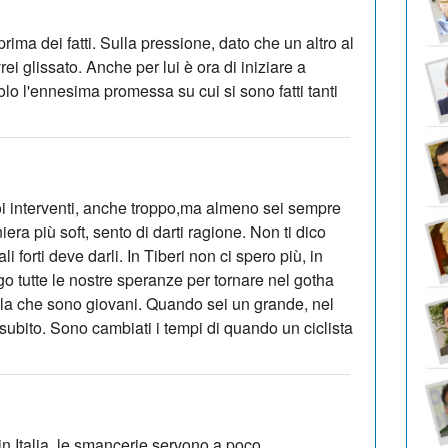
rima dei fatti. Sulla pressione, dato che un altro al
rei glissato. Anche per lui è ora di iniziare a
olo l'ennesima promessa su cui si sono fatti tanti
i interventi, anche troppo,ma almeno sei sempre
era più soft, sento di darti ragione. Non ti dico
i forti deve darli. In Tiberi non ci spero più, in
ngo tutte le nostre speranze per tornare nel gotha
ella che sono giovani. Quando sei un grande, nel
 subito. Sono cambiati i tempi di quando un ciclista
n Italia, le smancerie servono a poco.