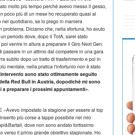
gato molto più tempo perché avevo messo il gesso,
 in poco più di un mese ho recuperato quasi al
 nel quotidiano, se lo piego in maniera
un problema. Diciamo che, nella sfortuna, ho avuto
 un periodo dove, dopo il TotA, sarei stato
oi venire in altura a preparare il Giro Next Gen.
e di passare in un attimo dal competere in una gara
rra subito dopo un tratto di trasferimento e poi in
ù mentale, nella pratica l'infortunio non è stato
'intervento sono stato ottimamente seguito
della Red Bull in Austria, dopodiché mi sono
i a preparare i prossimi appuntamenti»
.
evo impostato la stagione per essere al top
nserito più corse a tappe possibile nel mio
i&Bartali, dove non sono andato fortissimo
o verso il primo grande obiettivo stagionale. Ho