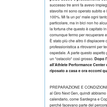
successo tre anni fa avevo impie
stavolta mi sono operato subito e
100%. Mi fa un po' male ogni tanto
particolare, ma in bici non ho alc
la fortuna che questo è capitato in
comunque fermo per recuperare e p
È stato più che altro il dispiacer
professionistica a ritrovarmi per te
ospedale. A parte questo aspetto pi
un "ostacolo" così grosso.
Dopo l
all'Athlete Performance Center 
riposato a casa e ora eccomi qu
PREPARAZIONE E CONDIZIONE «Av
al Giro Next Gen, quindi abbiamo i
calendario, come Sardegna e Copp
perché facevano parte del percors