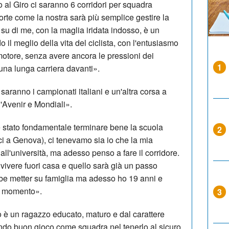
o al Giro ci saranno 6 corridori per squadra
rte come la nostra sarà più semplice gestire la
 su di me, con la maglia iridata indosso, è un
o il meglio della vita del ciclista, con l'entusiasmo
 motore, senza avere ancora le pressioni dei
1
 una lunga carriera davanti».
anno i campionati italiani e un'altra corsa a
'Avenir e Mondiali».
ato fondamentale terminare bene la scuola
2
ci a Genova), ci tenevamo sia io che la mia
i all'università, ma adesso penso a fare il corridore.
vivere fuori casa e quello sarà già un passo
be metter su famiglia ma adesso ho 19 anni e
uo momento».
3
un ragazzo educato, maturo e dal carattere
endo buon gioco come squadra nel tenerlo al sicuro