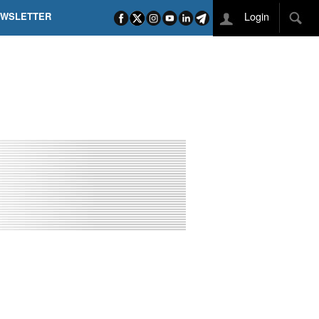
Login
EWSLETTER
 POEL SUI CAMPI ELISI! POGAČAR NELLA STORIA
L TAPPONE DEI TAPPONI
DEJ IN UNA TAPPA PAZZESCA
ETTE INCORONA CARAPAZ
O DI PHILIPSEN SU SCHMID E KOOIJ