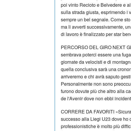
poi vinto Recioto e Belvedere e al
sulla strada giusta, esprimendo i
sempre un bel segnale. Come sto ad
ma li avverti successivamente, una
di lavoro è finalizzato per star ben
PERCORSO DEL GIRO NEXT GEN «R
sembrava poterci essere una fuga v
giornate da velocisti e di montagna
quella conclusiva sarà una cronom
arriveremo e chi avrà saputo gesti
Personalmente non sono preoccupat
furono dovute più che altro alla c
de l'Avenir dove non ebbi incidenti 
CORRERE DA FAVORITI «Sicuramen
successo alla Liegi U23 dove ho ch
professionistiche è molto più diffi