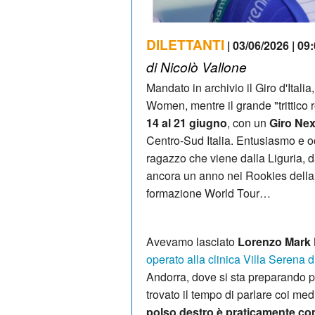
DILETTANTI
| 03/06/2026 | 09
di Nicolò Vallone
Mandato in archivio il Giro d'Italia
Women, mentre il grande "trittic
14 al 21 giugno
, con un
Giro Ne
Centro-Sud Italia. Entusiasmo e o
ragazzo che viene dalla Liguria, d
ancora un anno nei Rookies della R
formazione World Tour…
Avevamo lasciato
Lorenzo Mark 
operato alla clinica Villa Serena 
Andorra, dove si sta preparando pe
trovato il tempo di parlare coi me
polso destro è praticamente c