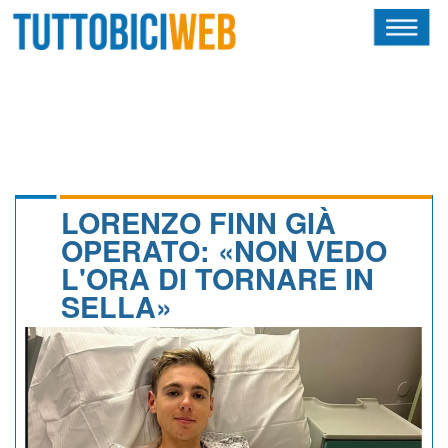
HOME
RIVISTA
SQUADRE
ATLETI
LORENZO FINN GIÀ
OPERATO: «NON VEDO
CALENDARIO
L'ORA DI TORNARE IN
SELLA»
OSCAR
ALBI D'ORO
NEWSLETTER