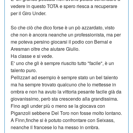
vedere in questo TOTA e spero riesca a recuperare
per il Giro Under.
So che ciò che dico forse è un pò azzardato, visto
che non è ancora neanche un professionista, ma per
me poteva persino giocarsi il podio con Bernal e
Aresman oltre che aiutare Giulio.
Ha classe e si vede.
E' uno che gli è sempre riuscito tutto "facile", è un
talento puro.
Pellizzari ad esempio è sempre stato un bel talento
ma ha sempre trovato qualcuno che lo mettesse in
ombra e non ha avuto la vittoria pesante facile già da
giovanissimo, però sta crescendo alla grandissima.
Fino agli under più o meno se la giocava con
Piganzoli sebbene Del Toro non fosse molto lontano.
A Finn,finche si è potuto confrontare con Seixass,
neanche il francese lo ha messo in ombra.