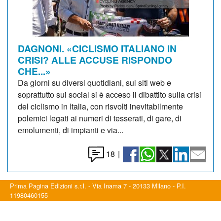
DAGNONI. «CICLISMO ITALIANO IN
CRISI? ALLE ACCUSE RISPONDO
CHE...»
Da giorni su diversi quotidiani, sui siti web e
soprattutto sui social si è acceso il dibattito sulla crisi
del ciclismo in Italia, con risvolti inevitabilmente
polemici legati ai numeri di tesserati, di gare, di
emolumenti, di impianti e via...
18
|
Prima Pagina Edizioni s.r.l. - Via Inama 7 - 20133 Milano - P.I.
11980460155