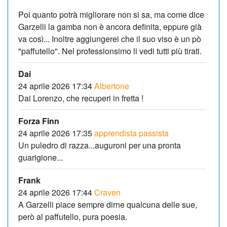
Poi quanto potrà migliorare non si sa, ma come dice
Garzelli la gamba non è ancora definita, eppure già
va così... Inoltre aggiungerei che il suo viso è un pò
"paffutello". Nel professionsimo li vedi tutti più tirati.
Dai
24 aprile 2026 17:34
Albertone
Dai Lorenzo, che recuperi in fretta !
Forza Finn
24 aprile 2026 17:35
apprendista passista
Un puledro di razza...auguroni per una pronta
guarigione...
Frank
24 aprile 2026 17:44
Craven
A Garzelli piace sempre dirne qualcuna delle sue,
però al paffutello, pura poesia.