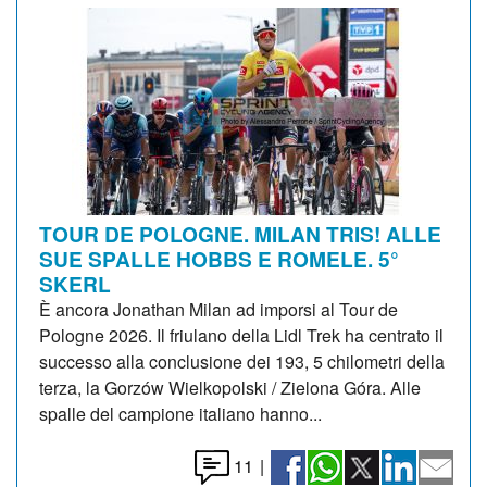
TOUR DE POLOGNE. MILAN TRIS! ALLE
SUE SPALLE HOBBS E ROMELE. 5°
SKERL
È ancora Jonathan Milan ad imporsi al Tour de
Pologne 2026. Il friulano della Lidl Trek ha centrato il
successo alla conclusione dei 193, 5 chilometri della
terza, la Gorzów Wielkopolski / Zielona Góra. Alle
spalle del campione italiano hanno...
11
|