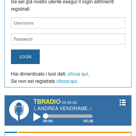
Se sei giá nostro utente esegui il login altrimenti
registrati.
LOGIN
Hai dimenticato i tuoi dati,
clicca qui
.
Se non sei registrato
clicca qui
.
TBRADIO
03-08-26
ETTI, ANDREA VENDRAME, FILIPPO FIORELLI
00:00
50:38