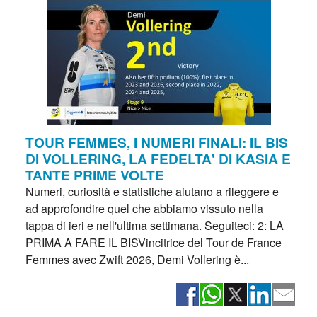
TOUR FEMMES, I NUMERI FINALI: IL BIS
DI VOLLERING, LA FEDELTA' DI KASIA E
TANTE PRIME VOLTE
Numeri, curiosità e statistiche aiutano a rileggere e
ad approfondire quel che abbiamo vissuto nella
tappa di ieri e nell'ultima settimana. Seguiteci: 2: LA
PRIMA A FARE IL BISVincitrice del Tour de France
Femmes avec Zwift 2026, Demi Vollering è...