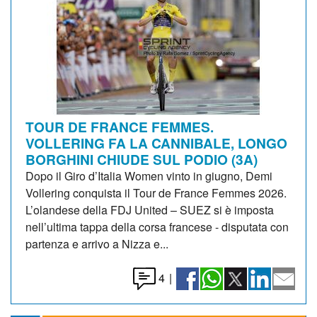
TOUR DE FRANCE FEMMES.
VOLLERING FA LA CANNIBALE, LONGO
BORGHINI CHIUDE SUL PODIO (3A)
Dopo il Giro d’Italia Women vinto in giugno, Demi
Vollering conquista il Tour de France Femmes 2026.
L’olandese della FDJ United – SUEZ si è imposta
nell’ultima tappa della corsa francese - disputata con
partenza e arrivo a Nizza e...
4
|