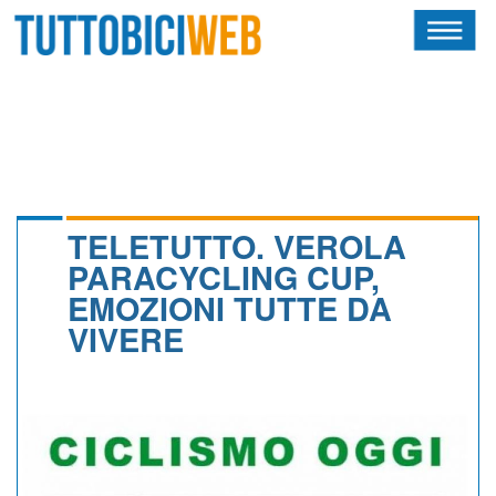
HOME
RIVISTA
SQUADRE
ATLETI
TELETUTTO. VEROLA
PARACYCLING CUP,
CALENDARIO
EMOZIONI TUTTE DA
VIVERE
OSCAR
ALBI D'ORO
NEWSLETTER