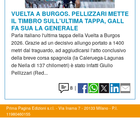
VUELTA A BURGOS. PELLIZZARI METTE
IL TIMBRO SULL'ULTIMA TAPPA, GALL
FA SUA LA GENERALE
Parla italiano l'ultima tappa della Vuelta a Burgos
2026. Grazie ad un decisivo allungo portato a 1400
metri dal traguardo, ad aggiudicarsi l'atto conclusivo
della breve corsa spagnola (la Caleruega-Lagunas
de Neila di 137 chilometri) è stato infatti Giulio
Pellizzari (Red...
8
|
Prima Pagina Edizioni s.r.l. - Via Inama 7 - 20133 Milano - P.I.
11980460155