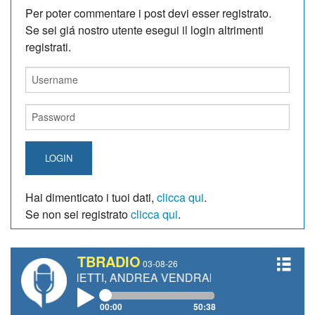
Per poter commentare i post devi esser registrato.
Se sei giá nostro utente esegui il login altrimenti
registrati.
LOGIN
Hai dimenticato i tuoi dati,
clicca qui
.
Se non sei registrato
clicca qui
.
TBRADIO
03-08-26
 GIANETTI, ANDREA VENDRAME, FILIPPO FIORELLI
00:00
50:38