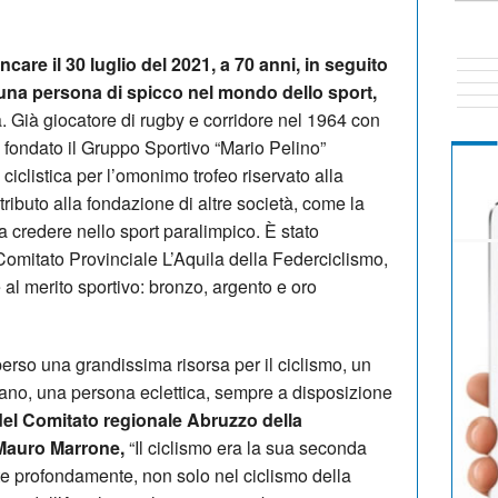
are il 30 luglio del 2021, a 70 anni, in seguito
a una persona di spicco nel mondo dello sport,
a. Già giocatore di rugby e corridore nel 1964 con
fondato il Gruppo Sportivo “Mario Pelino”
a ciclistica per l’omonimo trofeo riservato alla
ntributo alla fondazione di altre società, come la
 credere nello sport paralimpico. È stato
 Comitato Provinciale L’Aquila della Federciclismo,
e al merito sportivo: bronzo, argento e oro
so una grandissima risorsa per il ciclismo, un
ano, una persona eclettica, sempre a disposizione
 del Comitato regionale Abruzzo della
 Mauro Marrone,
“Il ciclismo era la sua seconda
e profondamente, non solo nel ciclismo della