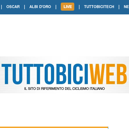
|
|
|
|
|
OSCAR
ALBI D'ORO
TUTTOBICITECH
N
TOUR DE FRANCE. SHOW DI VAN DER
TOUR DE FRANCE. CARAPAZ FIRMA I
TOUR DE FRANCE. POKERISSIMO TA
TOUR DE FRANCE. ORCIERES-MERL
TOUR DE FRANCE. A VOIRON TRIONF