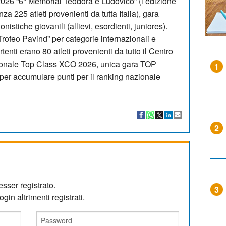
2026 “6° Memorial Teodora e Ludovico” (l’edizione
nza 225 atleti provenienti da tutta Italia), gara
istiche giovanili (allievi, esordienti, juniores).
 Trofeo Pavind” per categorie internazionali e
tenti erano 80 atleti provenienti da tutto il Centro
azionale Top Class XCO 2026, unica gara TOP
1
er accumulare punti per il ranking nazionale
2
sser registrato.
3
gin altrimenti registrati.