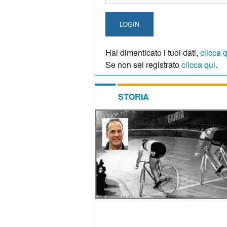
LOGIN
Hai dimenticato i tuoi dati,
clicca 
Se non sei registrato
clicca qui
.
STORIA