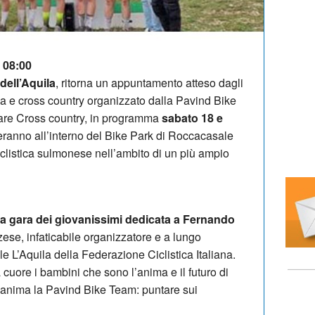
| 08:00
 dell’Aquila
, ritorna un appuntamento atteso dagli
da e cross country organizzato dalla Pavind Bike
are Cross country, in programma
sabato 18 e
geranno all’interno del Bike Park di Roccacasale
ciclistica sulmonese nell’ambito di un più ampio
 la gara dei giovanissimi dedicata a Fernando
zese, infaticabile organizzatore e a lungo
e L’Aquila della Federazione Ciclistica Italiana.
uore i bambini che sono l’anima e il futuro di
e anima la Pavind Bike Team: puntare sui