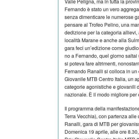
Valle Peligna, ma in tutta la prov
Fernando è stato un vero aggrega
senza dimenticare le numerose ga
pensare al Trofeo Pelino, una ma
dedizione per la categoria allievi
località Marane e anche alla Sul
gara feci un’edizione come giudice
no a Fernando, quel giorno saltai 
si poteva fare altrimenti, nonostan
Fernando Ranalli si colloca in un 
Giovanile MTB Centro Italia, un a
categorie agonistiche e giovanili d
nazionale. È il modo migliore per
Il programma della manifestazione
Terra Vecchia), con partenza alle o
Ranalli, gara di MTB per giovaniss
Domenica 19 aprile, alle ore 8.30,