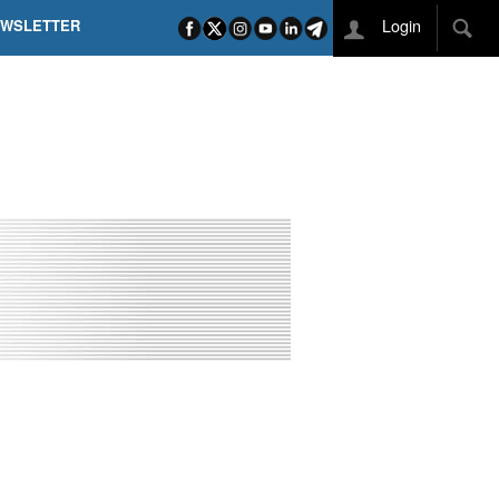
Login
EWSLETTER
 POEL SUI CAMPI ELISI! POGAČAR NELLA STORIA
L TAPPONE DEI TAPPONI
DEJ IN UNA TAPPA PAZZESCA
ETTE INCORONA CARAPAZ
O DI PHILIPSEN SU SCHMID E KOOIJ