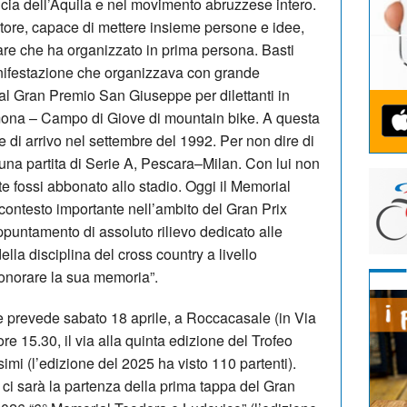
incia dell’Aquila e nel movimento abruzzese intero.
tore, capace di mettere insieme persone e idee,
re che ha organizzato in prima persona. Basti
nifestazione che organizzava con grande
, al Gran Premio San Giuseppe per dilettanti in
mona – Campo di Giove di mountain bike. A questa
 di arrivo nel settembre del 1992. Per non dire di
una partita di Serie A, Pescara–Milan. Con lui non
te fossi abbonato allo stadio. Oggi il Memorial
contesto importante nell’ambito del Gran Prix
ppuntamento di assoluto rilievo dedicato alle
ella disciplina del cross country a livello
 onorare la sua memoria”.
 prevede sabato 18 aprile, a Roccacasale (in Via
re 15.30, il via alla quinta edizione del Trofeo
imi (l’edizione del 2025 ha visto 110 partenti).
 ci sarà la partenza della prima tappa del Gran