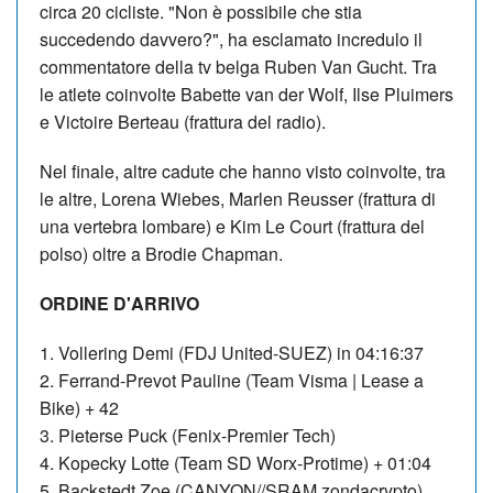
circa 20 cicliste.
"Non è possibile che stia
succedendo davvero?", ha esclamato incredulo il
commentatore della tv belga Ruben Van Gucht.
Tra
le atlete coinvolte Babette van der Wolf, Ilse Pluimers
e Victoire Berteau (frattura del radio).
Nel finale, altre cadute che hanno visto coinvolte, tra
le altre,
Lorena Wiebes, Marlen Reusser (frattura di
una vertebra lombare
) e Kim Le Court (frattura del
polso) oltre a Brodie Chapman
.
ORDINE D'ARRIVO
1. Vollering Demi (FDJ United-SUEZ) in 04:16:37
2. Ferrand-Prevot Pauline (Team Visma | Lease a
Bike) + 42
3. Pieterse Puck (Fenix-Premier Tech)
4. Kopecky Lotte (Team SD Worx-Protime) + 01:04
5. Backstedt Zoe (CANYON//SRAM zondacrypto)