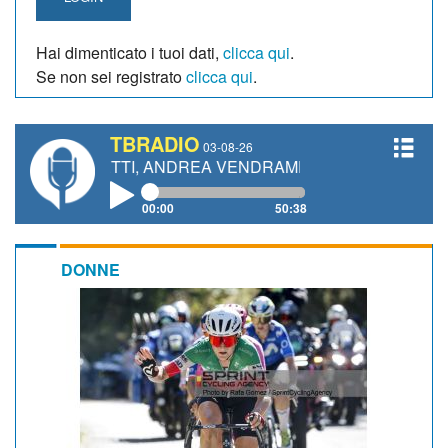
Hai dimenticato i tuoi dati,
clicca qui
.
Se non sei registrato
clicca qui
.
TBRADIO
03-08-26
IANETTI, ANDREA VENDRAME, FILIPPO FIORELLI
00:00
50:38
DONNE