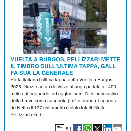
VUELTA A BURGOS. PELLIZZARI METTE
IL TIMBRO SULL'ULTIMA TAPPA, GALL
FA SUA LA GENERALE
Parla italiano l'ultima tappa della Vuelta a Burgos
2026. Grazie ad un decisivo allungo portato a 1400
metri dal traguardo, ad aggiudicarsi l'atto conclusivo
della breve corsa spagnola (la Caleruega-Lagunas
de Neila di 137 chilometri) è stato infatti Giulio
Pellizzari (Red...
5
|