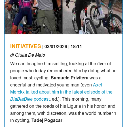
INITIATIVES
| 03/01/2026 | 18:11
di Giulia De Maio
We can imagine him smiling, looking at the river of
people who today remembered him by doing what he
loved most: cycling.
Samuele Privitera
was a
cheerful and motivated young man (even
Axel
Merckx talked about him in the latest episode of the
BlaBlaBike
podcast
, ed.). This morning, many
gathered on the roads of his Liguria in his honor, and
among them, with discretion, was the world number 1
in cycling,
Tadej Pogacar
.