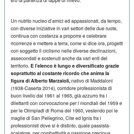
e/o la partenza di tappe di rilievo.
Un nutrito nucleo d’amici ed appassionati, da tempo,
con diverse iniziative in vari settori delle due ruote,
continua con costanza a proporre e celebrare
ricorrenze e mettere a terra, come si dice ora, progetti
con soggetto il ciclismo nelle diverse declinazioni,
assecondati e sostenuti anche da vari enti del
territorio.
E l’elenco è lungo e diversificato grazie
soprattutto al costante ricordo che anima la
figura di Alberto Marzaioli,
nativo di Maddaloni
(1938-Caserta 2014), corridore professionista di
buon livello dal 1961 al 1965, già azzurro fra i
dilettanti con convocazione per i mondiali del 1959 e
per le Olimpiadi di Roma del 1960, vestendo poi le
maglie di San Pellegrino, Cite ed Ignis fra i
professionisti dove si è distinto, quale passista-
scalatore, per combattività e passione precipua.