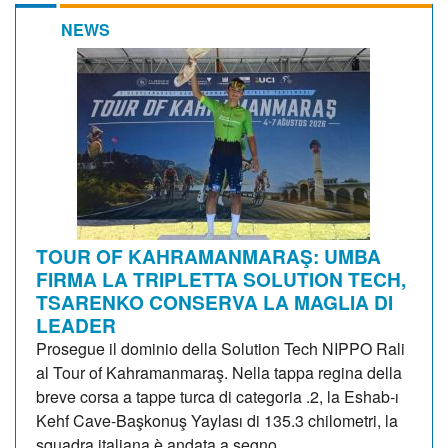
NEWS
TOUR OF KAHRAMANMARAŞ: UMBA
FIRMA LA TRIPLETTA SOLUTION TECH,
TSARENKO CONSERVA LA MAGLIA DI
LEADER
Prosegue il dominio della Solution Tech NIPPO Rali
al Tour of Kahramanmaraş. Nella tappa regina della
breve corsa a tappe turca di categoria .2, la Eshab-ı
Kehf Cave-Başkonuş Yaylası di 135.3 chilometri, la
squadra italiana è andata a segno...