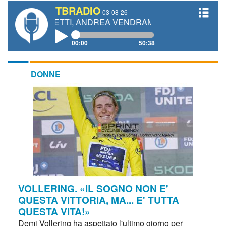
TBRADIO
03-08-26
IANETTI, ANDREA VENDRAME, FILIPPO FIORELLI
00:00
50:38
DONNE
VOLLERING. «IL SOGNO NON E'
QUESTA VITTORIA, MA... E' TUTTA
QUESTA VITA!»
Demi Vollering ha aspettato l'ultimo giorno per