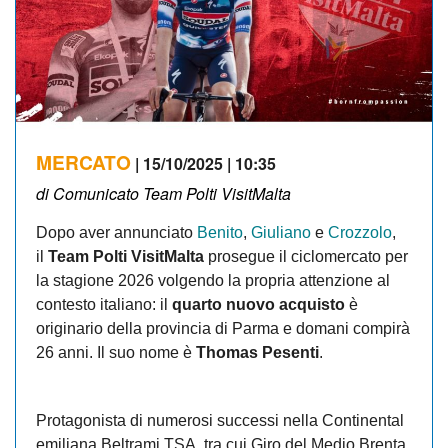
MERCATO
| 15/10/2025 | 10:35
di Comunicato Team Polti VisitMalta
Dopo aver annunciato
Benito
,
Giuliano
e
Crozzolo
,
il
Team Polti VisitMalta
prosegue il ciclomercato per
la stagione 2026 volgendo la propria attenzione al
contesto italiano: il
quarto nuovo acquisto
è
originario della provincia di Parma e domani compirà
26 anni. Il suo nome è
Thomas Pesenti
.
Protagonista di numerosi successi nella Continental
emiliana Beltrami TSA, tra cui Giro del Medio Brenta