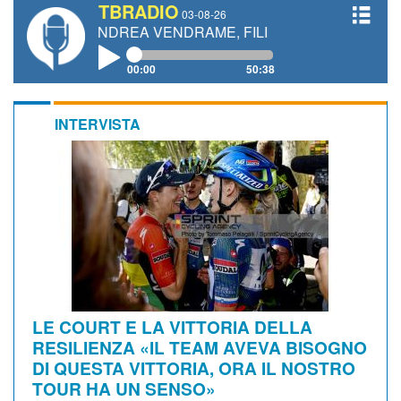
TBRADIO
03-08-26
TI, ANDREA VENDRAME, FILIPPO FIORELLI
00:00
50:38
INTERVISTA
LE COURT E LA VITTORIA DELLA
RESILIENZA «IL TEAM AVEVA BISOGNO
DI QUESTA VITTORIA, ORA IL NOSTRO
TOUR HA UN SENSO»