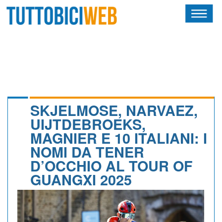
HOME
RIVISTA
SQUADRE
ATLETI
SKJELMOSE, NARVAEZ,
UIJTDEBROEKS,
CALENDARIO
MAGNIER E 10 ITALIANI: I
NOMI DA TENER
OSCAR
D’OCCHIO AL TOUR OF
ALBI D'ORO
GUANGXI 2025
NEWSLETTER