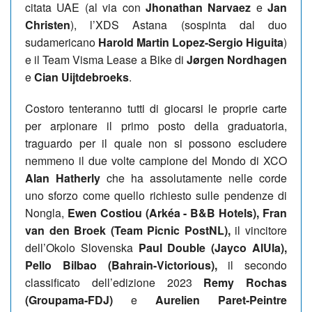
citata UAE (al via con
Jhonathan Narvaez
e
Jan
Christen
), l’XDS Astana (sospinta dal duo
sudamericano
Harold Martin Lopez-Sergio Higuita
)
e il Team Visma Lease a Bike di
Jørgen Nordhagen
e
Cian Uijtdebroeks
.
Costoro tenteranno tutti di giocarsi le proprie carte
per arpionare il primo posto della graduatoria,
traguardo per il quale non si possono escludere
nemmeno il due volte campione del Mondo di XCO
Alan Hatherly
che ha assolutamente nelle corde
uno sforzo come quello richiesto sulle pendenze di
Nongla,
Ewen Costiou (Arkéa - B&B Hotels), Fran
van den Broek (Team Picnic PostNL),
il vincitore
dell’Okolo Slovenska
Paul Double (Jayco AlUla),
Pello Bilbao (Bahrain-Victorious),
il secondo
classificato dell’edizione 2023
Remy Rochas
(Groupama-FDJ)
e
Aurelien Paret-Peintre