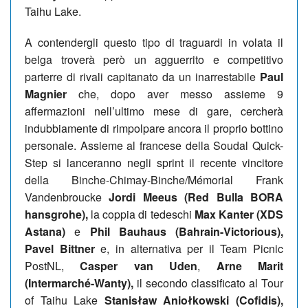
Taihu Lake.
A contendergli questo tipo di traguardi in volata il
belga troverà però un agguerrito e competitivo
parterre di rivali capitanato da un inarrestabile
Paul
Magnier
che, dopo aver messo assieme 9
affermazioni nell’ultimo mese di gare, cercherà
indubbiamente di rimpolpare ancora il proprio bottino
personale. Assieme al francese della Soudal Quick-
Step si lanceranno negli sprint il recente vincitore
della Binche-Chimay-Binche/Mémorial Frank
Vandenbroucke
Jordi Meeus (Red Bulla BORA
hansgrohe),
la coppia di tedeschi
Max Kanter (XDS
Astana)
e
Phil Bauhaus (Bahrain-Victorious),
Pavel Bittner
e, in alternativa per il Team Picnic
PostNL,
Casper van Uden
,
Arne Marit
(Intermarché-Wanty),
il secondo classificato al Tour
of Taihu Lake
Stanisław Aniołkowski (Cofidis),