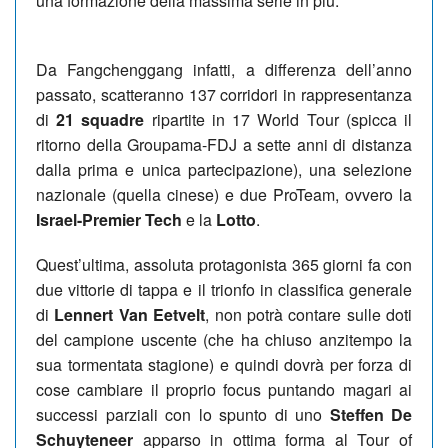
una formazione della massima serie in più.
Da Fangchenggang infatti, a differenza dell’anno
passato, scatteranno 137 corridori in rappresentanza
di
21 squadre
ripartite in 17 World Tour (spicca il
ritorno della Groupama-FDJ a sette anni di distanza
dalla prima e unica partecipazione), una selezione
nazionale (quella cinese) e due ProTeam, ovvero la
Israel-Premier Tech
e la
Lotto
.
Quest’ultima, assoluta protagonista 365 giorni fa con
due vittorie di tappa e il trionfo in classifica generale
di
Lennert Van Eetvelt
, non potrà contare sulle doti
del campione uscente (che ha chiuso anzitempo la
sua tormentata stagione) e quindi dovrà per forza di
cose cambiare il proprio focus puntando magari ai
successi parziali con lo spunto di uno
Steffen De
Schuyteneer
apparso in ottima forma al Tour of