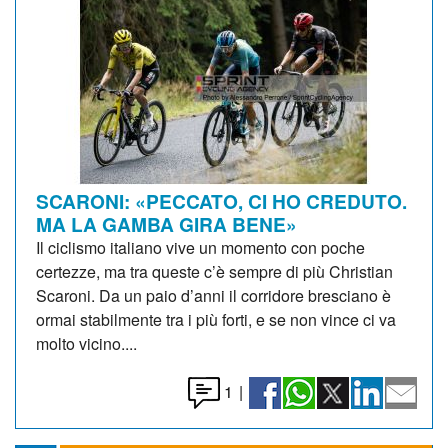
SCARONI: «PECCATO, CI HO CREDUTO.
MA LA GAMBA GIRA BENE»
Il ciclismo italiano vive un momento con poche
certezze, ma tra queste c’è sempre di più Christian
Scaroni. Da un paio d’anni il corridore bresciano è
ormai stabilmente tra i più forti, e se non vince ci va
molto vicino....
1
|