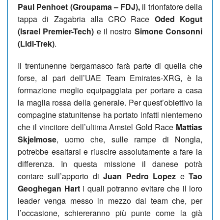
Paul Penhoet (Groupama – FDJ),
il trionfatore della
tappa di Zagabria alla CRO Race
Oded Kogut
(Israel Premier-Tech)
e il nostro
Simone Consonni
(Lidl-Trek)
.
Il trentunenne bergamasco farà parte di quella che
forse, al pari dell’UAE Team Emirates-XRG, è la
formazione meglio equipaggiata per portare a casa
la maglia rossa della generale. Per quest’obiettivo la
compagine statunitense ha portato infatti nientemeno
che il vincitore dell’ultima Amstel Gold Race
Mattias
Skjelmose
, uomo che, sulle rampe di Nongla,
potrebbe esaltarsi e riuscire assolutamente a fare la
differenza. In questa missione il danese potrà
contare sull’apporto di
Juan Pedro Lopez
e
Tao
Geoghegan Hart
i quali potranno evitare che il loro
leader venga messo in mezzo dai team che, per
l’occasione, schiereranno più punte come la già