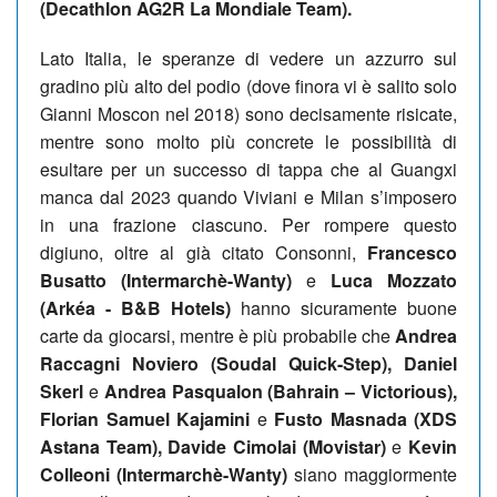
(Decathlon AG2R La Mondiale Team).
Lato Italia, le speranze di vedere un azzurro sul
gradino più alto del podio (dove finora vi è salito solo
Gianni Moscon nel 2018) sono decisamente risicate,
mentre sono molto più concrete le possibilità di
esultare per un successo di tappa che al Guangxi
manca dal 2023 quando Viviani e Milan s’imposero
in una frazione ciascuno. Per rompere questo
digiuno, oltre al già citato Consonni,
Francesco
Busatto (Intermarchè-Wanty)
e
Luca Mozzato
(Arkéa - B&B Hotels)
hanno sicuramente buone
carte da giocarsi, mentre è più probabile che
Andrea
Raccagni Noviero (Soudal Quick-Step), Daniel
Skerl
e
Andrea Pasqualon (Bahrain – Victorious),
Florian Samuel Kajamini
e
Fusto Masnada (XDS
Astana Team), Davide Cimolai (Movistar)
e
Kevin
Colleoni (Intermarchè-Wanty)
siano maggiormente