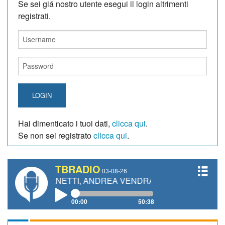
Se sei giá nostro utente esegui il login altrimenti
registrati.
LOGIN
Hai dimenticato i tuoi dati,
clicca qui
.
Se non sei registrato
clicca qui
.
TBRADIO
03-08-26
RO GIANETTI, ANDREA VENDRAME, FILIPPO FIORELLI
00:00
50:38