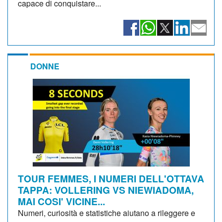
capace di conquistare...
DONNE
TOUR FEMMES, I NUMERI DELL'OTTAVA
TAPPA: VOLLERING VS NIEWIADOMA,
MAI COSI' VICINE...
Numeri, curiosità e statistiche aiutano a rileggere e