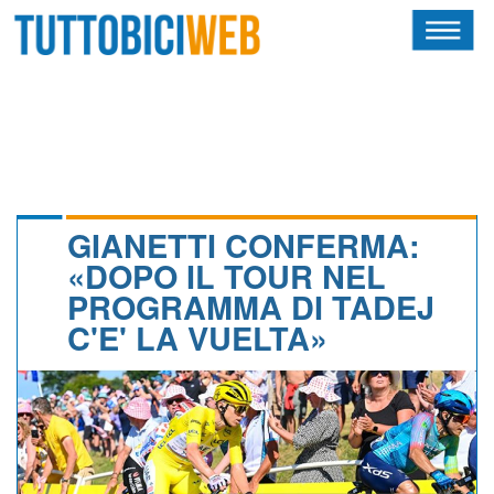
HOME
RIVISTA
SQUADRE
ATLETI
GIANETTI CONFERMA:
«DOPO IL TOUR NEL
CALENDARIO
PROGRAMMA DI TADEJ
C'E' LA VUELTA»
OSCAR
ALBI D'ORO
NEWSLETTER