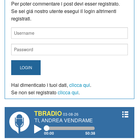
Per poter commentare i post devi esser registrato.
Se sei giá nostro utente esegui il login altrimenti
registrati.
LOGIN
Hai dimenticato i tuoi dati,
clicca qui
.
Se non sei registrato
clicca qui
.
TBRADIO
03-08-26
NETTI, ANDREA VENDRAME, FILIPPO FIORELLI
00:00
50:38