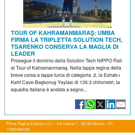
TOUR OF KAHRAMANMARAŞ: UMBA
FIRMA LA TRIPLETTA SOLUTION TECH,
TSARENKO CONSERVA LA MAGLIA DI
LEADER
Prosegue il dominio della Solution Tech NIPPO Rali
al Tour of Kahramanmaraş. Nella tappa regina della
breve corsa a tappe turca di categoria .2, la Eshab-ı
Kehf Cave-Başkonuş Yaylası di 135.3 chilometri, la
squadra italiana è andata a segno...
Prima Pagina Edizioni s.r.l. - Via Inama 7 - 20133 Milano - P.I.
11980460155