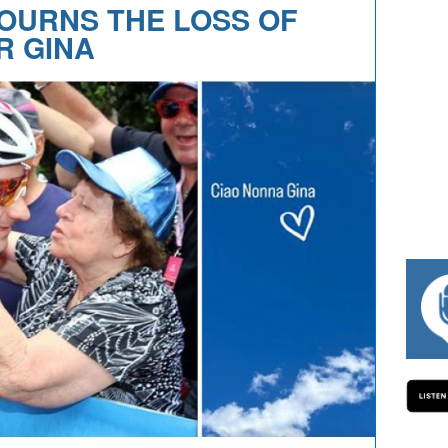
 MOURNS THE LOSS OF
 GINA
#334 CHARLY WEGELIUS, MAURO GIANETT