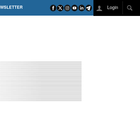
Login
EWSLETTER
 POEL SUI CAMPI ELISI! POGAČAR NELLA STORIA
L TAPPONE DEI TAPPONI
DEJ IN UNA TAPPA PAZZESCA
ETTE INCORONA CARAPAZ
O DI PHILIPSEN SU SCHMID E KOOIJ