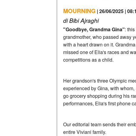
MOURNING
| 26/06/2025 | 08:
di Bibi Ajraghi
"Goodbye, Grandma Gina"
: thi
grandmother, who passed away yes
with a heart drawn on it. Grandma 
missed one of Elia's races and was
competitions as a child.
Her grandson's three Olympic med
experienced by Gina, with whom, 
go grocery shopping during his rar
performances, Elia's first phone c
Our editorial team sends their emb
entire Viviani family.