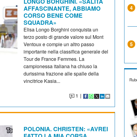
LONGO BORGHINI. «SALITA
AFFASCINANTE, ABBIAMO
4
CORSO BENE COME
SQUADRA»
Elisa Longo Borghini conquista un
terzo posto di grande valore sul Mont
Ventoux e compie un altro passo
5
importante nella classifica generale del
Tour de France Femmes. La
campionessa italiana ha chiuso la
durissima frazione alle spalle della
Rubr
vincitrice Kasia...
1
|
POLONIA. CHRISTEN: «AVREI
FATTO LA MIA CORSA