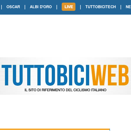
|
|
|
|
|
OSCAR
ALBI D'ORO
TUTTOBICITECH
N
TOUR DE FRANCE. SHOW DI VAN DER
TOUR DE FRANCE. CARAPAZ FIRMA I
TOUR DE FRANCE. POKERISSIMO TA
TOUR DE FRANCE. ORCIERES-MERL
TOUR DE FRANCE. A VOIRON TRIONF