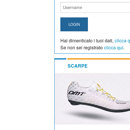
LOGIN
Hai dimenticato i tuoi dati,
clicca 
Se non sei registrato
clicca qui
.
SCARPE