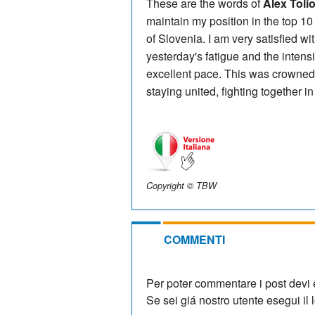
These are the words of
Alex Tolio
maintain my position in the top 10 
of Slovenia. I am very satisfied w
yesterday's fatigue and the intens
excellent pace. This was crowned b
staying united, fighting together i
Copyright © TBW
COMMENTI
Per poter commentare i post devi e
Se sei giá nostro utente esegui il lo