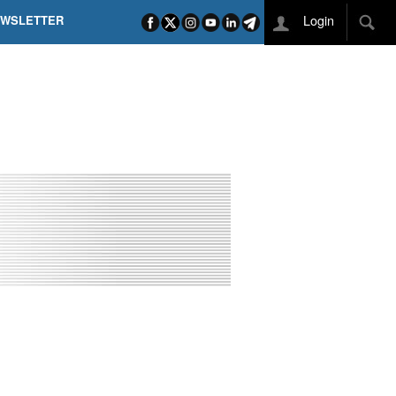
Login
EWSLETTER
 POEL SUI CAMPI ELISI! POGAČAR NELLA STORIA
L TAPPONE DEI TAPPONI
DEJ IN UNA TAPPA PAZZESCA
ETTE INCORONA CARAPAZ
O DI PHILIPSEN SU SCHMID E KOOIJ