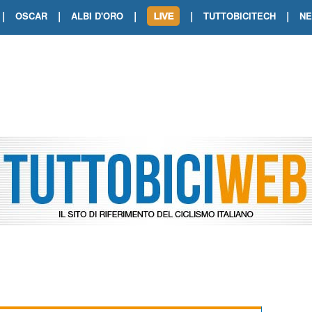
|
|
|
|
|
OSCAR
ALBI D'ORO
TUTTOBICITECH
N
TOUR DE FRANCE. SHOW DI VAN DER
TOUR DE FRANCE. CARAPAZ FIRMA I
TOUR DE FRANCE. POKERISSIMO TA
TOUR DE FRANCE. ORCIERES-MERL
TOUR DE FRANCE. A VOIRON TRIONF