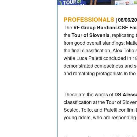
PROFESSIONALS
| 08/06/20
The
VF Group Bardiani-CSF Fa
the
Tour of Slovenia
, replicating
from good overall standings: Matte
the final classification, Alex Toli
while Luca Paletti concluded in 18
demonstrated compactness and soli
and remaining protagonists in the
These are the words of
DS Aless
classification at the Tour of Slove
Scalco, Tolio, and Paletti confirm
young riders, who are responding 