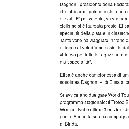
Dagnoni, presidente della Federazi
che abbiamo, poiché è stata una s
elevati. E’ polivalente, sa suona
ciclismo si è laureata presto. Elis
specialità della pista e in classiche
Tante volte ha viaggiato in treno 
ottimale al velodromo assistita da
virtuoso per tutte le ragazzine che
multispecialità”.
Elisa è anche campionessa di umi
sottolinea Dagnoni –, di Elisa si pu
Si avvicinano due gare World Tour
programma stagionale: il Trofeo B
Women. Nelle ultime 3 edizioni del
posto. Anche la sua ex compagna 
al Binda.