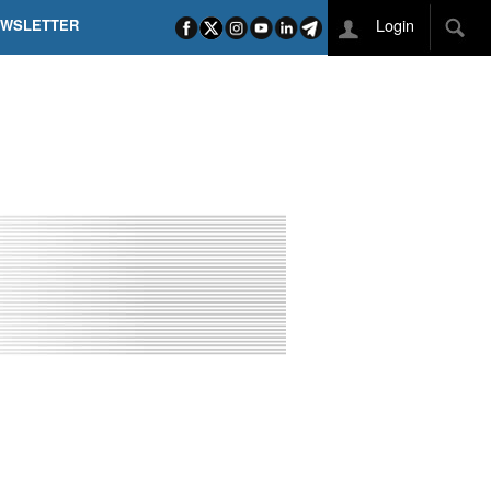
Login
EWSLETTER
 POEL SUI CAMPI ELISI! POGAČAR NELLA STORIA
L TAPPONE DEI TAPPONI
DEJ IN UNA TAPPA PAZZESCA
ETTE INCORONA CARAPAZ
O DI PHILIPSEN SU SCHMID E KOOIJ