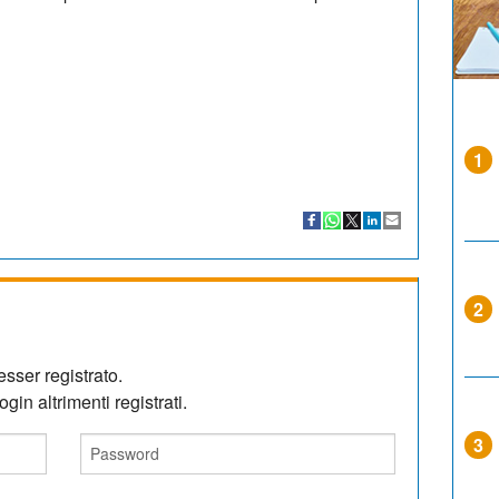
1
2
sser registrato.
gin altrimenti registrati.
3