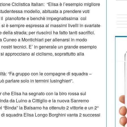
one Ciclistica Italian: “Elisa è l’esempio migliore
tudentessa modello, abituata a prendere voti
re il pianoforte e benchè impegnatissima col
a si è sempre espressa ai massimi livelli in svariate
 della strada; per riuscirci ha fatto tanti sacrifici.
da Cuneo a Montichiari per allenarsi in modo
i nostri tecnici. E’ in generale un grande esempio
 si approcciano al ciclismo, soprattutto alla
ltà: “Fa gruppo con le compagne di squadra –
ò parlare solo in termini lusinghieri”.
 che Elisa ha segnato con la biro rossa sul
inda da Luino a Cittiglio e la nuova Sanremo
 “Binda” la Balsamo ha ottenuto 2 vittorie e un 2°
di squadra Elisa Longo Borghini vanta 2 successi