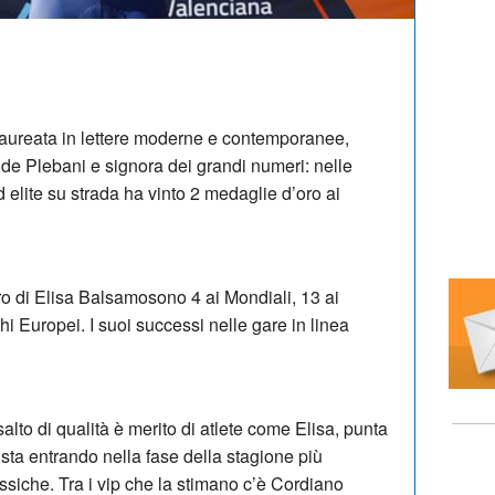
 laureata in lettere moderne e contemporanee,
ide Plebani e signora dei grandi numeri: nelle
 elite su strada ha vinto 2 medaglie d’oro ai
ro di Elisa Balsamosono 4 ai Mondiali, 13 ai
 Europei. I suoi successi nelle gare in linea
salto di qualità è merito di atlete come Elisa, punta
 sta entrando nella fase della stagione più
assiche. Tra i vip che la stimano c’è Cordiano