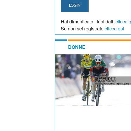
LOGIN
Hai dimenticato i tuoi dati,
clicca 
Se non sei registrato
clicca qui
.
DONNE