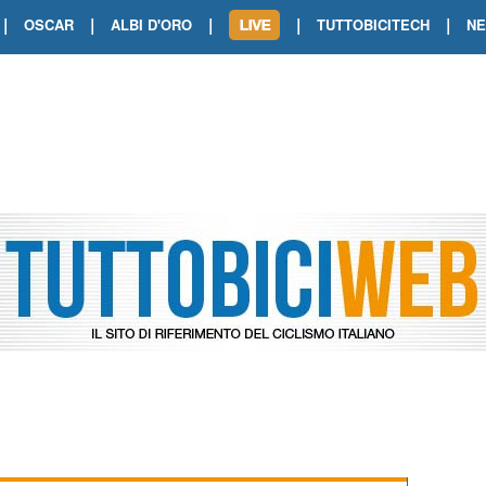
|
|
|
|
|
OSCAR
ALBI D'ORO
TUTTOBICITECH
N
TOUR DE FRANCE. SHOW DI VAN DER
TOUR DE FRANCE. CARAPAZ FIRMA I
TOUR DE FRANCE. POKERISSIMO TA
TOUR DE FRANCE. ORCIERES-MERL
TOUR DE FRANCE. A VOIRON TRIONF