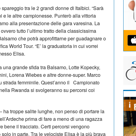
spareggio tra le 2 grandi donne di Italbici. “Sarà
 e le altre campionesse. Punterò alla vittoria
amo alla presentazione delle gara varesina. La
vvero tutto l’ultimo tratto della classicissima
 Balsamo che potrà approfittarne per guadagnare o
fica World Tour. “E’ la graduatoria in cui vorrei
messo Elisa.
la una grande sfida tra Balsamo, Lotte Kopecky,
hini, Lorena Wiebes e altre donne-super. Marco
su strada femminile. Quest’anno il Campionato
 nella Rwanda si svolgeranno su percorsi coi
– ha troppe salite lunghe, non penso di portare la
ell’Ardeche prima di fare a meno di una ragazza
re bene il tracciato. Certi percorsi vengono
o solo in parte. Tra le velociste Elisa è la più brava