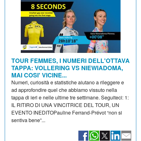
TOUR FEMMES, I NUMERI DELL'OTTAVA
TAPPA: VOLLERING VS NIEWIADOMA,
MAI COSI' VICINE...
Numeri, curiosità e statistiche aiutano a rileggere e
ad approfondire quel che abbiamo vissuto nella
tappa di ieri e nelle ultime tre settimane. Seguiteci: 1:
IL RITIRO DI UNA VINCITRICE DEL TOUR, UN
EVENTO INEDITOPauline Ferrand-Prévot “non si
sentiva bene”...