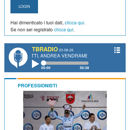
LOGIN
Hai dimenticato i tuoi dati,
clicca qui
.
Se non sei registrato
clicca qui
.
TBRADIO
03-08-26
IANETTI, ANDREA VENDRAME, FILIPPO FIORELLI
00:00
50:38
PROFESSIONISTI