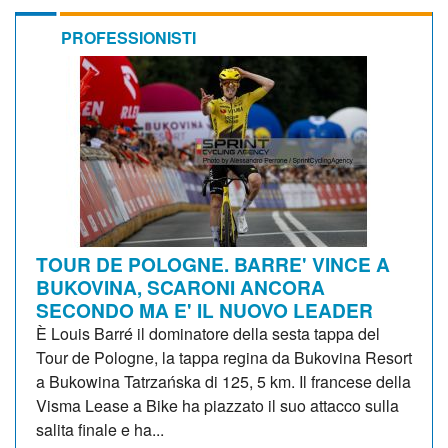
PROFESSIONISTI
TOUR DE POLOGNE. BARRE' VINCE A
BUKOVINA, SCARONI ANCORA
SECONDO MA E' IL NUOVO LEADER
È Louis Barré il dominatore della sesta tappa del
Tour de Pologne, la tappa regina da Bukovina Resort
a Bukowina Tatrzańska di 125, 5 km. Il francese della
Visma Lease a Bike ha piazzato il suo attacco sulla
salita finale e ha...