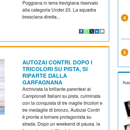
Poggiana in terra trevigiana riservato
alla categoria Under 23. La squadra
bresciana diretta...
4
5
AUTOZAI CONTRI. DOPO I
TRICOLORI SU PISTA, SI
RIPARTE DALLA
GARFAGNANA
Rubr
Archiviata la brillante parentesi ai
Campionati Italiani su pista, culminata
con la conquista di tre maglie tricolori e
tre medaglie di bronzo, Autozai Contri
è pronta a tornare protagonista su
strada. Dopo un weekend di pausa, la