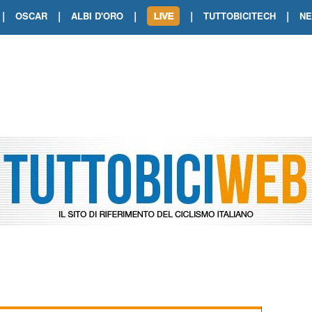
|
|
|
|
|
OSCAR
ALBI D'ORO
TUTTOBICITECH
N
TOUR DE FRANCE. SHOW DI VAN DER
TOUR DE FRANCE. CARAPAZ FIRMA I
TOUR DE FRANCE. POKERISSIMO TA
TOUR DE FRANCE. ORCIERES-MERL
TOUR DE FRANCE. A VOIRON TRIONF