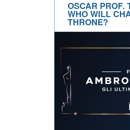
OSCAR PROF. 
WHO WILL CHA
THRONE?