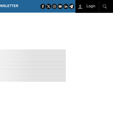
Login
EWSLETTER
 POEL SUI CAMPI ELISI! POGAČAR NELLA STORIA
L TAPPONE DEI TAPPONI
DEJ IN UNA TAPPA PAZZESCA
ETTE INCORONA CARAPAZ
O DI PHILIPSEN SU SCHMID E KOOIJ