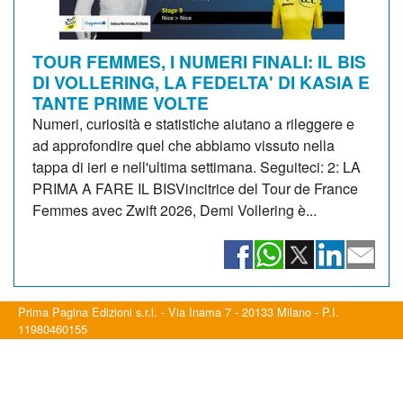
TOUR FEMMES, I NUMERI FINALI: IL BIS
DI VOLLERING, LA FEDELTA' DI KASIA E
TANTE PRIME VOLTE
Numeri, curiosità e statistiche aiutano a rileggere e
ad approfondire quel che abbiamo vissuto nella
tappa di ieri e nell'ultima settimana. Seguiteci: 2: LA
PRIMA A FARE IL BISVincitrice del Tour de France
Femmes avec Zwift 2026, Demi Vollering è...
Prima Pagina Edizioni s.r.l. - Via Inama 7 - 20133 Milano - P.I.
11980460155