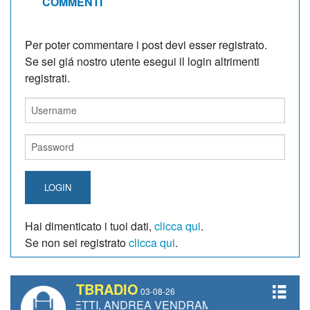
COMMENTI
Per poter commentare i post devi esser registrato.
Se sei giá nostro utente esegui il login altrimenti
registrati.
LOGIN
Hai dimenticato i tuoi dati,
clicca qui
.
Se non sei registrato
clicca qui
.
TBRADIO
03-08-26
IANETTI, ANDREA VENDRAME, FILIPPO FIORELLI