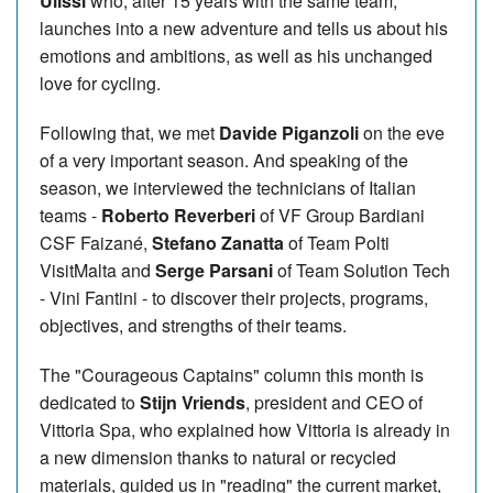
Ulissi
who, after 15 years with the same team,
launches into a new adventure and tells us about his
emotions and ambitions, as well as his unchanged
love for cycling.
Following that, we met
Davide Piganzoli
on the eve
of a very important season. And speaking of the
season, we interviewed the technicians of Italian
teams -
Roberto Reverberi
of VF Group Bardiani
CSF Faizané,
Stefano Zanatta
of Team Polti
VisitMalta and
Serge Parsani
of Team Solution Tech
- Vini Fantini - to discover their projects, programs,
objectives, and strengths of their teams.
The "Courageous Captains" column this month is
dedicated to
Stijn Vriends
, president and CEO of
Vittoria Spa, who explained how Vittoria is already in
a new dimension thanks to natural or recycled
materials, guided us in "reading" the current market,