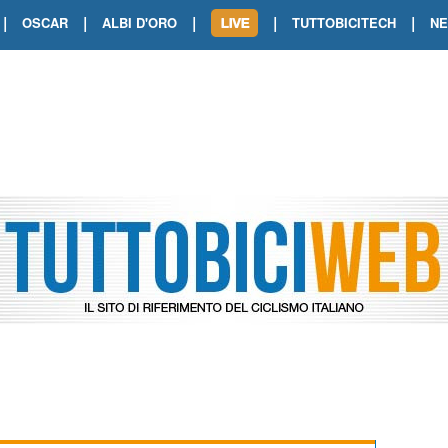
|
|
|
|
|
OSCAR
ALBI D'ORO
TUTTOBICITECH
N
TOUR DE FRANCE. SHOW DI VAN DER
TOUR DE FRANCE. CARAPAZ FIRMA I
TOUR DE FRANCE. POKERISSIMO TA
TOUR DE FRANCE. ORCIERES-MERL
TOUR DE FRANCE. A VOIRON TRIONF