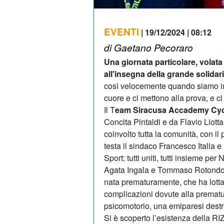
EVENTI
| 19/12/2024 | 08:12
di Gaetano Pecoraro
Una giornata particolare, volata v
all'insegna della grande solidari
così velocemente quando siamo imm
cuore e ci mettono alla prova, e ci
Il T
eam Siracusa Accademy Cyc
Concita Pintaldi e da Flavio Liot
coinvolto tutta la comunità, con i
testa il sindaco Francesco Italia
Sport: tutti uniti, tutti insieme per
Agata Ingala e Tommaso Rotondo 
nata prematuramente, che ha lotta
complicazioni dovute alla prematu
psicomotorio, una emiparesi destra 
Si è scoperto l’esistenza del