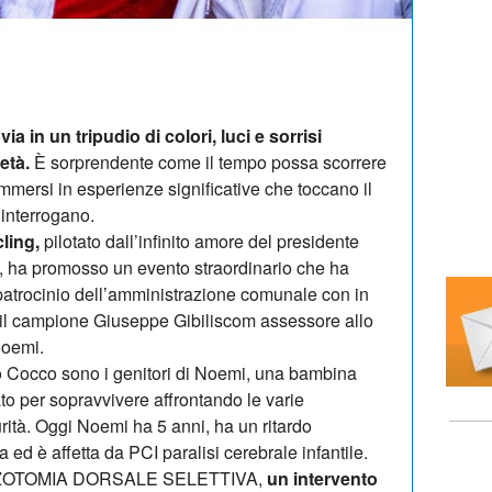
ia in un tripudio di colori, luci e sorrisi
età.
È sorprendente come il tempo possa scorrere
ersi in esperienze significative che toccano il
 interrogano.
ling,
pilotato dall’infinito amore del presidente
ta, ha promosso un evento straordinario che ha
l patrocinio dell’amministrazione comunale con in
 e il campione Giuseppe Gibiliscom assessore allo
 Noemi.
Cocco sono i genitori di Noemi, una bambina
to per sopravvivere affrontando le varie
rità. Oggi Noemi ha 5 anni, ha un ritardo
ed è affetta da PCI paralisi cerebrale infantile.
la RIZOTOMIA DORSALE SELETTIVA,
un intervento