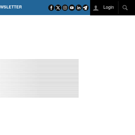
Login
EWSLETTER
 POEL SUI CAMPI ELISI! POGAČAR NELLA STORIA
L TAPPONE DEI TAPPONI
DEJ IN UNA TAPPA PAZZESCA
ETTE INCORONA CARAPAZ
O DI PHILIPSEN SU SCHMID E KOOIJ