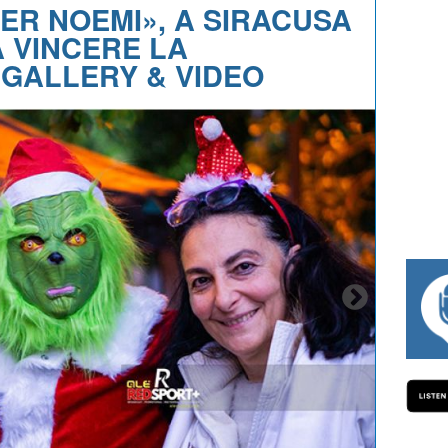
ER NOEMI», A SIRACUSA
A VINCERE LA
 GALLERY & VIDEO
#334 CHARLY WEGELIUS, MAURO GIANETT