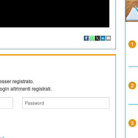
1
sser registrato.
2
gin altrimenti registrati.
3