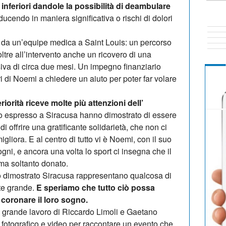
i inferiori dandole la possibilità di deambulare
iducendo in maniera significativa o rischi di dolori
o da un’equipe medica a Saint Louis: un percorso
tre all’intervento anche un ricovero di una
nsiva di circa due mesi. Un impegno finanziario
ri di Noemi a chiedere un aiuto per poter far volare
riorità riceve molte più attenzioni dell’
smo espresso a Siracusa hanno dimostrato di essere
i offrire una gratificante solidarietà, che non ci
gliora. E al centro di tutto vi è Noemi, con il suo
ogni, e ancora una volta lo sport ci insegna che il
ma soltanto donato.
o dimostrato Siracusa rappresentano qualcosa di
nte grande.
E speriamo che tutto ciò possa
coronare il loro sogno.
 grande lavoro di Riccardo Limoli e Gaetano
 fotografico e video per raccontare un evento che