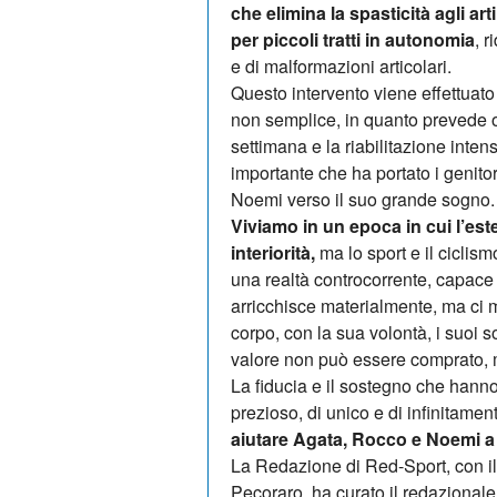
che elimina la spasticità agli art
per piccoli tratti in autonomia
, r
e di malformazioni articolari.
Questo intervento viene effettuat
non semplice, in quanto prevede ol
settimana e la riabilitazione inte
importante che ha portato i genito
Noemi verso il suo grande sogno.
Viviamo in un epoca in cui l’este
interiorità,
ma lo sport e il cicli
una realtà controcorrente, capace d
arricchisce materialmente, ma ci mi
corpo, con la sua volontà, i suoi s
valore non può essere comprato, 
La fiducia e il sostegno che hann
prezioso, di unico e di infinitame
aiutare Agata, Rocco e Noemi a 
La Redazione di Red-Sport, con il
Pecoraro, ha curato il redazionale