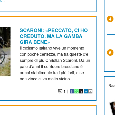
qui
.
4
SCARONI: «PECCATO, CI HO
CREDUTO. MA LA GAMBA
GIRA BENE»
Il ciclismo italiano vive un momento
5
con poche certezze, ma tra queste c’è
sempre di più Christian Scaroni. Da un
paio d’anni il corridore bresciano è
ormai stabilmente tra i più forti, e se
non vince ci va molto vicino....
Rubr
1
|