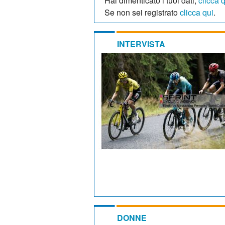
Hai dimenticato i tuoi dati,
clicca 
Se non sei registrato
clicca qui
.
INTERVISTA
DONNE