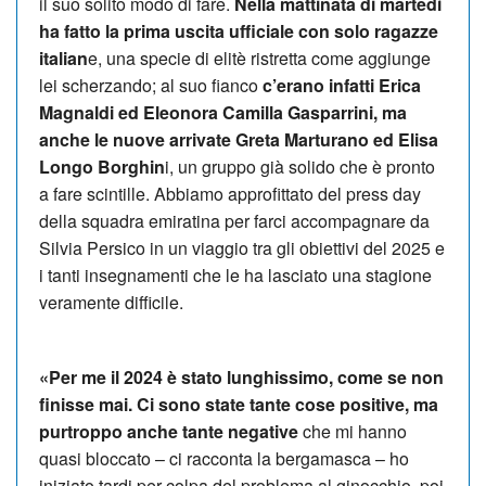
il suo solito modo di fare.
Nella mattinata di martedì
ha fatto la prima uscita ufficiale con solo ragazze
italian
e, una specie di elitè ristretta come aggiunge
lei scherzando; al suo fianco
c’erano infatti Erica
Magnaldi ed Eleonora Camilla Gasparrini, ma
anche le nuove arrivate Greta Marturano ed Elisa
Longo Borghin
i, un gruppo già solido che è pronto
a fare scintille. Abbiamo approfittato del press day
della squadra emiratina per farci accompagnare da
Silvia Persico in un viaggio tra gli obiettivi del 2025 e
i tanti insegnamenti che le ha lasciato una stagione
veramente difficile.
«Per me il 2024 è stato lunghissimo, come se non
finisse mai. Ci sono state tante cose positive, ma
purtroppo anche tante negative
che mi hanno
quasi bloccato – ci racconta la bergamasca – ho
iniziato tardi per colpa del problema al ginocchio, poi