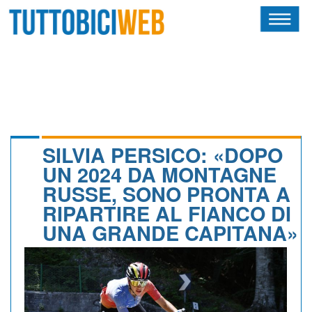
HOME
RIVISTA
SQUADRE
ATLETI
SILVIA PERSICO: «DOPO
UN 2024 DA MONTAGNE
CALENDARIO
RUSSE, SONO PRONTA A
RIPARTIRE AL FIANCO DI
OSCAR
UNA GRANDE CAPITANA»
ALBI D'ORO
NEWSLETTER