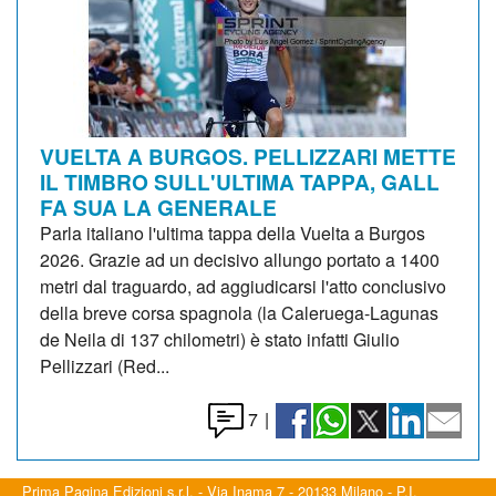
VUELTA A BURGOS. PELLIZZARI METTE
IL TIMBRO SULL'ULTIMA TAPPA, GALL
FA SUA LA GENERALE
Parla italiano l'ultima tappa della Vuelta a Burgos
2026. Grazie ad un decisivo allungo portato a 1400
metri dal traguardo, ad aggiudicarsi l'atto conclusivo
della breve corsa spagnola (la Caleruega-Lagunas
de Neila di 137 chilometri) è stato infatti Giulio
Pellizzari (Red...
7
|
Prima Pagina Edizioni s.r.l. - Via Inama 7 - 20133 Milano - P.I.