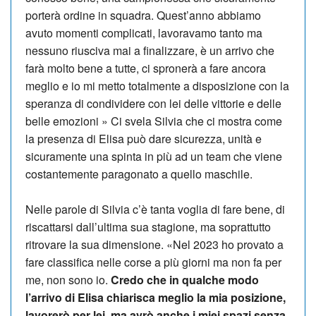
porterà ordine in squadra. Quest’anno abbiamo
avuto momenti complicati, lavoravamo tanto ma
nessuno riusciva mai a finalizzare, è un arrivo che
farà molto bene a tutte, ci spronerà a fare ancora
meglio e io mi metto totalmente a disposizione con la
speranza di condividere con lei delle vittorie e delle
belle emozioni » Ci svela Silvia che ci mostra come
la presenza di Elisa può dare sicurezza, unità e
sicuramente una spinta in più ad un team che viene
costantemente paragonato a quello maschile.
Nelle parole di Silvia c’è tanta voglia di fare bene, di
riscattarsi dall’ultima sua stagione, ma soprattutto
ritrovare la sua dimensione. «Nel 2023 ho provato a
fare classifica nelle corse a più giorni ma non fa per
me, non sono io.
Credo che in qualche modo
l’arrivo di Elisa chiarisca meglio la mia posizione,
lavorerò per lei, ma avrò anche i miei spazi senza