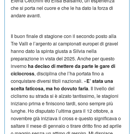
Elena Cecchini ed Elisa Balsamo, un’esperienza
che si porta nel cuore e che le ha dato la forza di
andare avanti.
Il buon finale di stagione con il secondo posto alla
Tre Valli e l’argento ai campionati europei di gravel
hanno dato la spinta giusta a Silvia nella
preparazione in vista del 2025. Anche per questo
inverno
ha deciso di mettere da parte le gare di
ciclocross
, disciplina che l’ha portata fino a
conquistare diversi titoli nazionali. «
E’ stata una
scelta faticosa, ma ho dovuto farla
. Il livello del
ciclismo su strada si è alzato tantissimo, le stagioni
iniziano prima e finiscono tardi, sono sempre più
lunghe. Ho disputato l’ultima gara il 12 ottobre, a
novembre già iniziava il cross e questo significava o
saltare il mese di gennaio o tirare dritto fino ad aprile
o maggio senza un attimo di respiro. Mi dispiace