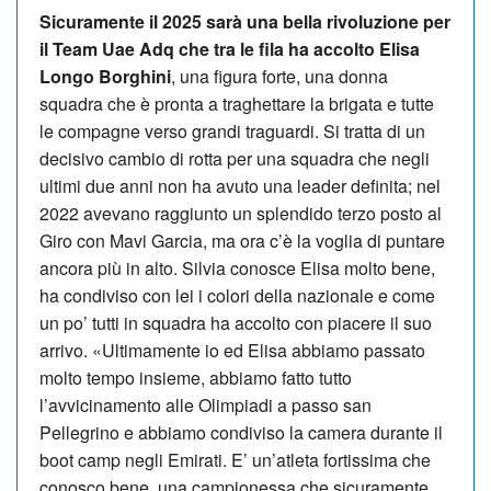
Sicuramente il 2025 sarà una bella rivoluzione per
il Team Uae Adq che tra le fila ha accolto Elisa
Longo Borghini
, una figura forte, una donna
squadra che è pronta a traghettare la brigata e tutte
le compagne verso grandi traguardi. Si tratta di un
decisivo cambio di rotta per una squadra che negli
ultimi due anni non ha avuto una leader definita; nel
2022 avevano raggiunto un splendido terzo posto al
Giro con Mavi Garcia, ma ora c’è la voglia di puntare
ancora più in alto. Silvia conosce Elisa molto bene,
ha condiviso con lei i colori della nazionale e come
un po’ tutti in squadra ha accolto con piacere il suo
arrivo. «Ultimamente io ed Elisa abbiamo passato
molto tempo insieme, abbiamo fatto tutto
l’avvicinamento alle Olimpiadi a passo san
Pellegrino e abbiamo condiviso la camera durante il
boot camp negli Emirati. E’ un’atleta fortissima che
conosco bene, una campionessa che sicuramente