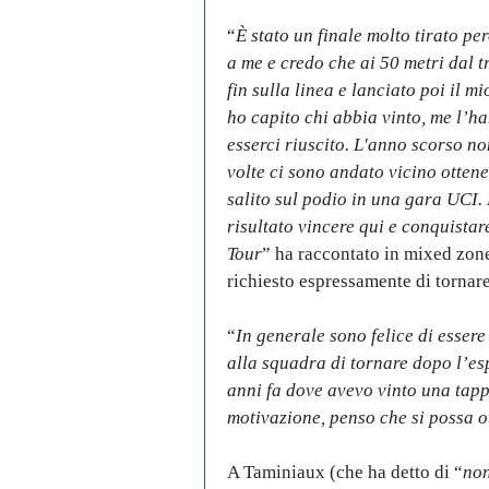
“
È stato un finale molto tirato pe
a me e credo che ai 50 metri dal 
fin sulla linea e lanciato poi il m
ho capito chi abbia vinto, me l’ha
esserci riuscito. L'anno scorso no
volte ci sono andato vicino otte
salito sul podio in una gara UCI.
risultato vincere qui e conquistar
Tour
” ha raccontato in mixed zon
richiesto espressamente di tornar
“
In generale sono felice di essere
alla squadra di tornare dopo l’es
anni fa dove avevo vinto una tapp
motivazione, penso che si possa o
A Taminiaux (che ha detto di “
non