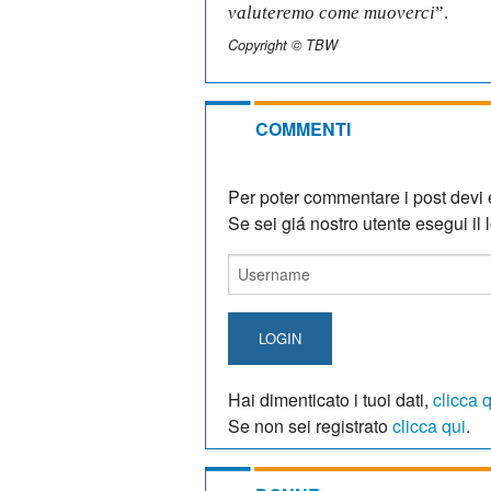
valuteremo come muoverci
”.
Copyright © TBW
COMMENTI
Per poter commentare i post devi e
Se sei giá nostro utente esegui il lo
LOGIN
Hai dimenticato i tuoi dati,
clicca 
Se non sei registrato
clicca qui
.