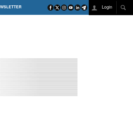
Login
EWSLETTER
 POEL SUI CAMPI ELISI! POGAČAR NELLA STORIA
L TAPPONE DEI TAPPONI
DEJ IN UNA TAPPA PAZZESCA
ETTE INCORONA CARAPAZ
O DI PHILIPSEN SU SCHMID E KOOIJ