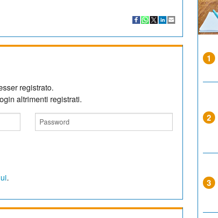
1
sser registrato.
gin altrimenti registrati.
2
qui
.
3