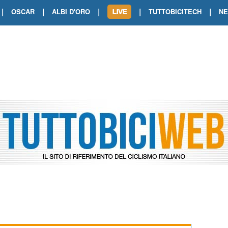
|
|
|
|
|
OSCAR
ALBI D'ORO
TUTTOBICITECH
N
TOUR DE FRANCE. SHOW DI VAN DER
TOUR DE FRANCE. CARAPAZ FIRMA I
TOUR DE FRANCE. POKERISSIMO TA
TOUR DE FRANCE. ORCIERES-MERL
TOUR DE FRANCE. A VOIRON TRIONF