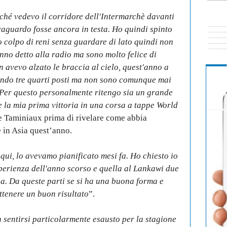
rché vedevo il corridore dell'Intermarchè davanti
traguardo fosse ancora in testa. Ho quindi spinto
io colpo di reni senza guardare di lato quindi non
nno detto alla radio ma sono molto felice di
n avevo alzato le braccia al cielo, quest'anno a
nendo tre quarti posti ma non sono comunque mai
 Per questo personalmente ritengo sia un grande
e la mia prima vittoria in una corsa a tappe World
e Taminiaux prima di rivelare come abbia
e in Asia quest’anno.
 qui, lo avevamo pianificato mesi fa. Ho chiesto io
perienza dell'anno scorso e quella al Lankawi due
a. Da queste parti se si ha una buona forma e
ttenere un buon risultato
”.
 sentirsi particolarmente esausto per la stagione