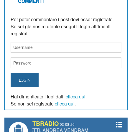
COMMENTI
Per poter commentare i post devi esser registrato.
Se sei giá nostro utente esegui il login altrimenti
registrati.
LOGIN
Hai dimenticato i tuoi dati,
clicca qui
.
Se non sei registrato
clicca qui
.
TBRADIO
03-08-26
 GIANETTI, ANDREA VENDRAME, FILIPPO FIORELLI