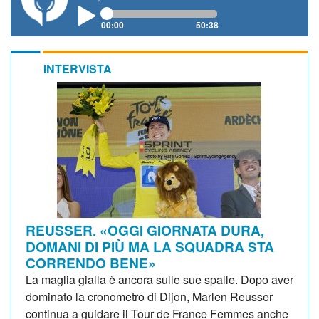
00:00
50:38
INTERVISTA
REUSSER. «OGGI GIORNATA DURA,
DOMANI DI PIÙ MA LA SQUADRA STA
CORRENDO BENE»
La maglia gialla è ancora sulle sue spalle. Dopo aver
dominato la cronometro di Dijon, Marlen Reusser
continua a guidare il Tour de France Femmes anche