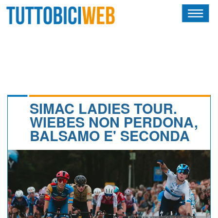
HOME
RIVISTA
SQUADRE
ATLETI
SIMAC LADIES TOUR.
WIEBES NON PERDONA,
CALENDARIO
BALSAMO E' SECONDA
OSCAR
ALBI D'ORO
NEWSLETTER