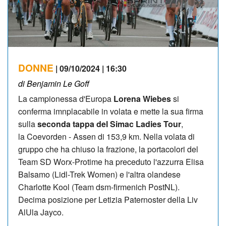
DONNE
| 09/10/2024 | 16:30
di Benjamin Le Goff
La campionessa d'Europa
Lorena Wiebes
si
conferma imnplacabile in volata e mette la sua firma
sulla
seconda tappa del Simac Ladies Tour
,
la Coevorden - Assen di 153,9 km. Nella volata di
gruppo che ha chiuso la frazione, la portacolori del
Team SD Worx-Protime ha preceduto l'azzurra Elisa
Balsamo (Lidl-Trek Women) e l'altra olandese
Charlotte Kool (Team dsm-firmenich PostNL).
Decima posizione per Letizia Paternoster della Liv
AlUla Jayco.