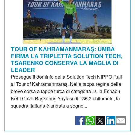
TOUR OF KAHRAMANMARAŞ: UMBA
FIRMA LA TRIPLETTA SOLUTION TECH,
TSARENKO CONSERVA LA MAGLIA DI
LEADER
Prosegue il dominio della Solution Tech NIPPO Rali
al Tour of Kahramanmaraş. Nella tappa regina della
breve corsa a tappe turca di categoria .2, la Eshab-ı
Kehf Cave-Başkonuş Yaylası di 135.3 chilometri, la
squadra italiana è andata a segno...