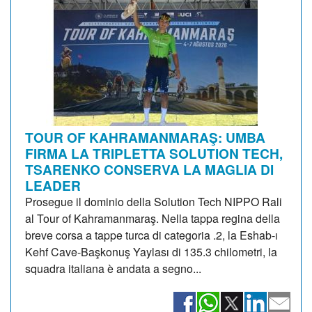
TOUR OF KAHRAMANMARAŞ: UMBA
FIRMA LA TRIPLETTA SOLUTION TECH,
TSARENKO CONSERVA LA MAGLIA DI
LEADER
Prosegue il dominio della Solution Tech NIPPO Rali
al Tour of Kahramanmaraş. Nella tappa regina della
breve corsa a tappe turca di categoria .2, la Eshab-ı
Kehf Cave-Başkonuş Yaylası di 135.3 chilometri, la
squadra italiana è andata a segno...