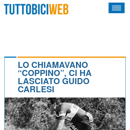
HOME
RIVISTA
SQUADRE
ATLETI
LO CHIAMAVANO
“COPPINO”, CI HA
CALENDARIO
LASCIATO GUIDO
CARLESI
OSCAR
ALBI D'ORO
NEWSLETTER