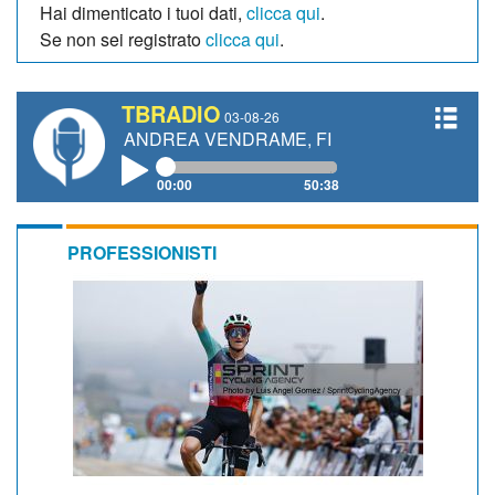
Hai dimenticato i tuoi dati,
clicca qui
.
Se non sei registrato
clicca qui
.
TBRADIO
03-08-26
TTI, ANDREA VENDRAME, FILIPPO FIORELLI
00:00
50:38
PROFESSIONISTI