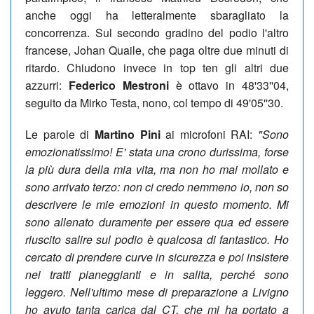
anche oggi ha letteralmente sbaragliato la
concorrenza. Sul secondo gradino del podio l'altro
francese, Johan Quaile, che paga oltre due minuti di
ritardo. Chiudono invece in top ten gli altri due
azzurri:
Federico Mestroni
è ottavo in 48'33''04,
seguito da Mirko Testa, nono, col tempo di 49'05''30.
Le parole di
Martino Pini
ai microfoni RAI:
"Sono
emozionatissimo! E' stata una crono durissima, forse
la più dura della mia vita, ma non ho mai mollato e
sono arrivato terzo: non ci credo nemmeno io, n
on so
descrivere le mie emozioni in questo momento. Mi
sono allenato duramente per essere qua ed
essere
riuscito salire sul podio è qualcosa di fantastico
. Ho
cercato di prendere curve in sicurezza e poi insistere
nei tratti pianeggianti e in salita, perché sono
leggero. Nell'ultimo mese di preparazione a Livigno
ho avuto tanta carica dal CT, che mi ha portato a