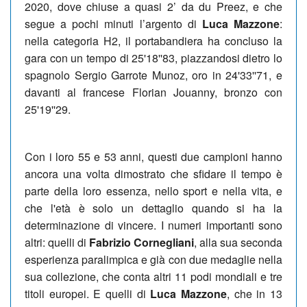
2020, dove chiuse a quasi 2’ da du Preez, e che
segue a pochi minuti l’argento di
Luca Mazzone
:
nella categoria H2, il portabandiera ha concluso la
gara con un tempo di 25'18''83, piazzandosi dietro lo
spagnolo Sergio Garrote Munoz, oro in 24'33''71, e
davanti al francese Florian Jouanny, bronzo con
25'19''29.
Con i loro 55 e 53 anni, questi due campioni hanno
ancora una volta dimostrato che sfidare il tempo è
parte della loro essenza, nello sport e nella vita, e
che l'età è solo un dettaglio quando si ha la
determinazione di vincere. I numeri importanti sono
altri: quelli di
Fabrizio Cornegliani
, alla sua seconda
esperienza paralimpica e già con due medaglie nella
sua collezione, che conta altri 11 podi mondiali e tre
titoli europei. E quelli di
Luca Mazzone
, che in 13