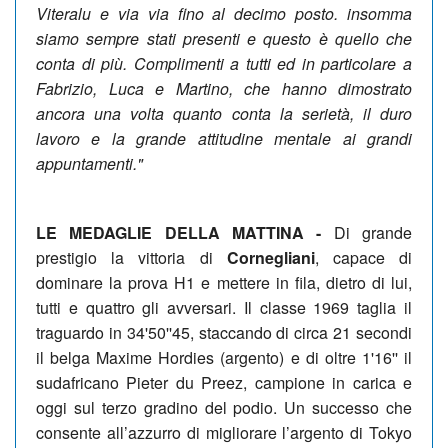
Viteralu e via via fino al decimo posto. insomma
siamo sempre stati presenti e questo è quello che
conta di più. Complimenti a tutti ed in particolare a
Fabrizio, Luca e Martino, che hanno dimostrato
ancora una volta quanto conta la serietà, il duro
lavoro e la grande attitudine mentale ai grandi
appuntamenti."
LE MEDAGLIE DELLA MATTINA -
Di grande
prestigio la vittoria di
Cornegliani
, capace di
dominare la prova H1 e mettere in fila, dietro di lui,
tutti e quattro gli avversari. Il classe 1969 taglia il
traguardo in 34'50''45, staccando di circa 21 secondi
il belga Maxime Hordies (argento) e di oltre 1'16'' il
sudafricano Pieter du Preez, campione in carica e
oggi sul terzo gradino del podio. Un successo che
consente all’azzurro di migliorare l’argento di Tokyo