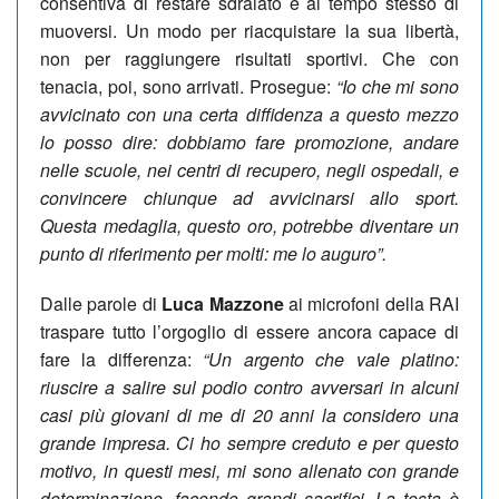
consentiva di restare sdraiato e al tempo stesso di
muoversi. Un modo per riacquistare la sua libertà,
non per raggiungere risultati sportivi. Che con
tenacia, poi, sono arrivati. Prosegue:
“Io che mi sono
avvicinato con una certa diffidenza a questo mezzo
lo posso dire: dobbiamo fare promozione, andare
nelle scuole, nei centri di recupero, negli ospedali, e
convincere chiunque ad avvicinarsi allo sport.
Questa medaglia, questo oro, potrebbe diventare un
punto di riferimento per molti: me lo auguro”.
Dalle parole di
Luca Mazzone
ai microfoni della RAI
traspare tutto l’orgoglio di essere ancora capace di
fare la differenza:
“Un argento che vale platino:
riuscire a salire sul podio contro avversari in alcuni
casi più giovani di me di 20 anni la considero una
grande impresa. Ci ho sempre creduto e per questo
motivo, in questi mesi, mi sono allenato con grande
determinazione, facendo grandi sacrifici. La testa è