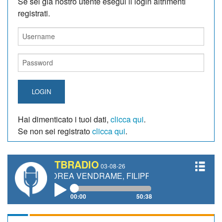
Se sei giá nostro utente esegui il login altrimenti
registrati.
LOGIN
Hai dimenticato i tuoi dati,
clicca qui
.
Se non sei registrato
clicca qui
.
TBRADIO
03-08-26
ANDREA VENDRAME, FILIPPO FIORELLI
00:00
50:38