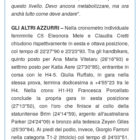
questo livello.
Devo ancora metabolizzare
, ma ora
andrà tutto come deve andare
".
GLI ALTRI AZZURRI –
Nella cronometro individuale
femminile C5 Eleonora Mele e Claudia Cretti
chiudono rispettivamente in sesta e ottava posizione,
col tempo di 22'27''90 e 23'23''93. Tra gli handbikers,
quinto posto per Ana Maria Vitelaru (26'16''93) e
settimo posto per Katia Aere (27'30''85), entrambe in
corsa con le H4-5. Giulia Ruffato, in gara nella
stessa prova, termina dodicesima a +4'55''23 tra le
H4. Nella crono H1-H3 Francesca Porcellato
conclude la propria gara in sesta posizione
(27'13''50), con l'oro che finisce al collo della
statunitense Brim (24'14''59), argento all'australiana
Parker (24'24''09) e bronzo alla tedesca Zeyen Giles
(25'30''84). Ai piedi del podio, invece, Giorgio Farroni
nella categoria T1-2 (triciclo) col tempo di 24'03''51.