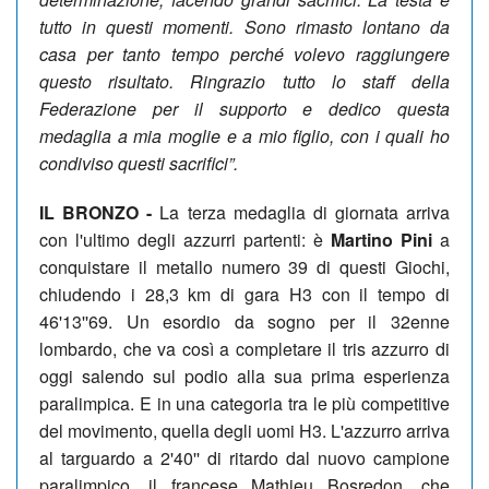
tutto in questi momenti. Sono rimasto lontano da
casa per tanto tempo perché volevo raggiungere
questo risultato. Ringrazio tutto lo staff della
Federazione per il supporto e dedico questa
medaglia a mia moglie e a mio figlio, con i quali ho
condiviso questi sacrifici”.
IL BRONZO -
La terza medaglia di giornata arriva
con l'ultimo degli azzurri partenti: è
Martino Pini
a
conquistare il metallo numero 39 di questi Giochi,
chiudendo i 28,3 km di gara H3 con il tempo di
46'13''69. Un esordio da sogno per il 32enne
lombardo, che va così a completare il tris azzurro di
oggi salendo sul podio alla sua prima esperienza
paralimpica. E in una categoria tra le più competitive
del movimento, quella degli uomi H3. L'azzurro arriva
al targuardo a 2'40'' di ritardo dal nuovo campione
paralimpico, il francese Mathieu Bosredon, che