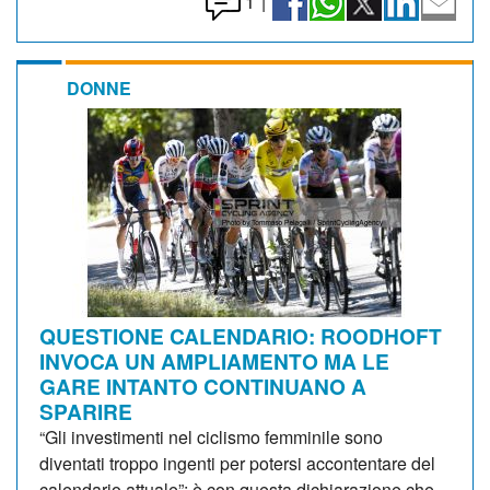
1
|
DONNE
QUESTIONE CALENDARIO: ROODHOFT
INVOCA UN AMPLIAMENTO MA LE
GARE INTANTO CONTINUANO A
SPARIRE
“Gli investimenti nel ciclismo femminile sono
diventati troppo ingenti per potersi accontentare del
calendario attuale”: è con questa dichiarazione che