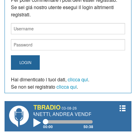
Se sei giá nostro utente esegui il login altrimenti
registrati.
LOGIN
Hai dimenticato i tuoi dati,
clicca qui
.
Se non sei registrato
clicca qui
.
TBRADIO
03-08-26
O GIANETTI, ANDREA VENDRAME, FILIPPO FIORELLI
00:00
50:38