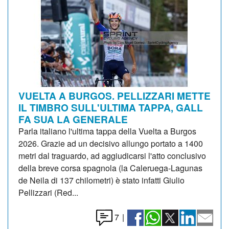
VUELTA A BURGOS. PELLIZZARI METTE
IL TIMBRO SULL'ULTIMA TAPPA, GALL
FA SUA LA GENERALE
Parla italiano l'ultima tappa della Vuelta a Burgos
2026. Grazie ad un decisivo allungo portato a 1400
metri dal traguardo, ad aggiudicarsi l'atto conclusivo
della breve corsa spagnola (la Caleruega-Lagunas
de Neila di 137 chilometri) è stato infatti Giulio
Pellizzari (Red...
7
|