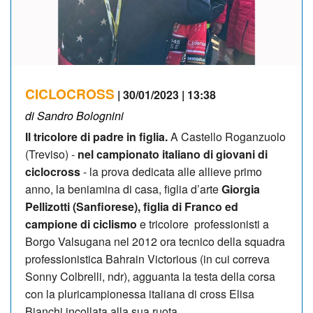
CICLOCROSS
| 30/01/2023 | 13:38
di Sandro Bolognini
Il tricolore di padre in figlia.
A Castello Roganzuolo
(Treviso) -
nel campionato italiano di giovani di
ciclocross
- la prova dedicata alle allieve primo
anno, la beniamina di casa, figlia d’arte
Giorgia
Pellizotti (Sanfiorese), figlia di Franco ed
campione di ciclismo
e tricolore professionisti a
Borgo Valsugana nel 2012 ora tecnico della squadra
professionistica Bahrain Victorious (in cui correva
Sonny Colbrelli, ndr), agguanta la testa della corsa
con la pluricampionessa italiana di cross Elisa
Bianchi incollata alla sua ruota.