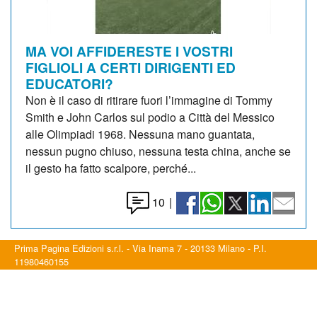
MA VOI AFFIDERESTE I VOSTRI
FIGLIOLI A CERTI DIRIGENTI ED
EDUCATORI?
Non è il caso di ritirare fuori l’immagine di Tommy
Smith e John Carlos sul podio a Città del Messico
alle Olimpiadi 1968. Nessuna mano guantata,
nessun pugno chiuso, nessuna testa china, anche se
il gesto ha fatto scalpore, perché...
10
|
Prima Pagina Edizioni s.r.l. - Via Inama 7 - 20133 Milano - P.I.
11980460155