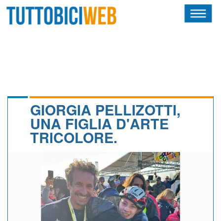
HOME
RIVISTA
SQUADRE
ATLETI
GIORGIA PELLIZOTTI,
UNA FIGLIA D'ARTE
CALENDARIO
TRICOLORE.
OSCAR
ALBI D'ORO
NEWSLETTER