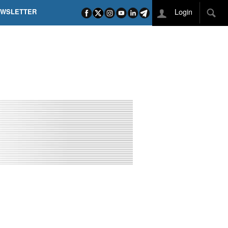
Login
EWSLETTER
 POEL SUI CAMPI ELISI! POGAČAR NELLA STORIA
L TAPPONE DEI TAPPONI
DEJ IN UNA TAPPA PAZZESCA
ETTE INCORONA CARAPAZ
O DI PHILIPSEN SU SCHMID E KOOIJ