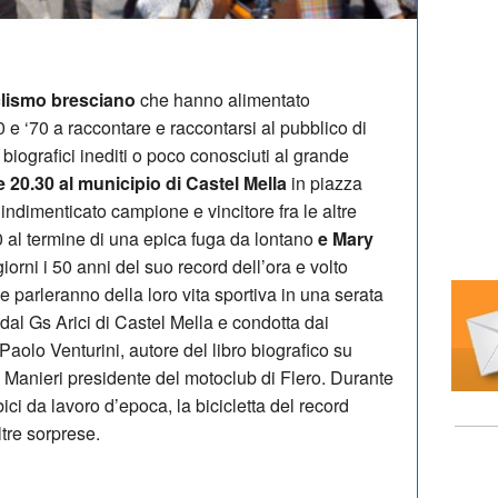
iclismo bresciano
che hanno alimentato
0 e ‘70 a raccontare e raccontarsi al pubblico di
biografici inediti o poco conosciuti al grande
 20.30 al municipio di Castel Mella
in piazza
indimenticato campione e vincitore fra le altre
 al termine di una epica fuga da lontano
e Mary
iorni i 50 anni del suo record dell’ora e volto
 parleranno della loro vita sportiva in una serata
al Gs Arici di Castel Mella e condotta dai
 Paolo Venturini, autore del libro biografico su
o Manieri presidente del motoclub di Flero. Durante
ci da lavoro d’epoca, la bicicletta del record
ltre sorprese.