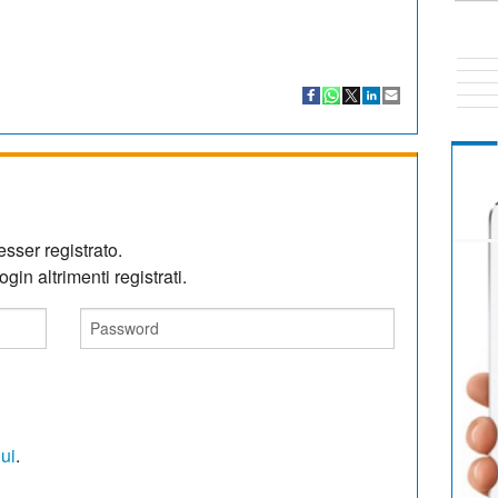
sser registrato.
gin altrimenti registrati.
qui
.