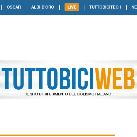
|
|
|
|
|
OSCAR
ALBI D'ORO
TUTTOBICITECH
N
TOUR DE FRANCE. SHOW DI VAN DER
TOUR DE FRANCE. CARAPAZ FIRMA I
TOUR DE FRANCE. POKERISSIMO TA
TOUR DE FRANCE. ORCIERES-MERL
TOUR DE FRANCE. A VOIRON TRIONF