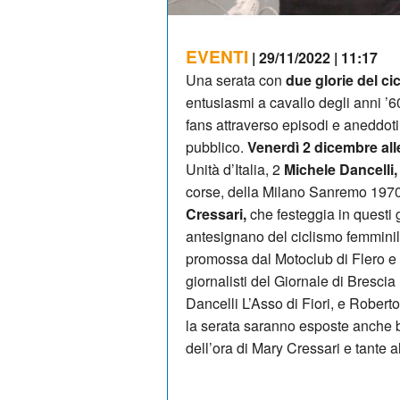
EVENTI
| 29/11/2022 | 11:17
Una serata con
due glorie del c
entusiasmi a cavallo degli anni ’6
fans attraverso episodi e aneddoti 
pubblico.
Venerdì 2 dicembre alle
Unità d’Italia, 2
Michele Dancelli,
corse, della Milano Sanremo 1970
Cressari,
che festeggia in questi g
antesignano del ciclismo femminile
promossa dal Motoclub di Flero e d
giornalisti del Giornale di Brescia
Dancelli L’Asso di Fiori, e Robert
la serata saranno esposte anche bi
dell’ora di Mary Cressari e tante a