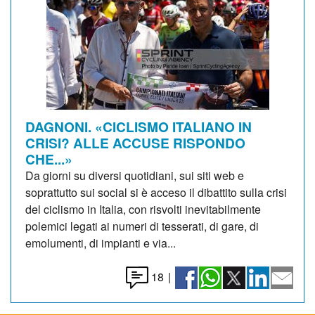
DAGNONI. «CICLISMO ITALIANO IN
CRISI? ALLE ACCUSE RISPONDO
CHE...»
Da giorni su diversi quotidiani, sui siti web e
soprattutto sui social si è acceso il dibattito sulla crisi
del ciclismo in Italia, con risvolti inevitabilmente
polemici legati ai numeri di tesserati, di gare, di
emolumenti, di impianti e via...
18
|