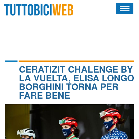
HOME
RIVISTA
SQUADRE
ATLETI
CERATIZIT CHALENGE BY
LA VUELTA, ELISA LONGO
CALENDARIO
BORGHINI TORNA PER
FARE BENE
OSCAR
ALBI D'ORO
NEWSLETTER