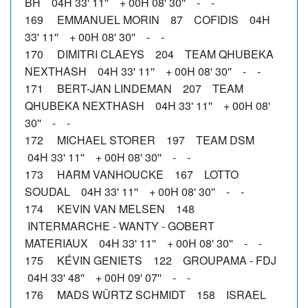
BH 04H 33' 11'' + 00H 08' 30'' - -
169 EMMANUEL MORIN 87 COFIDIS 04H
33' 11'' + 00H 08' 30'' - -
170 DIMITRI CLAEYS 204 TEAM QHUBEKA
NEXTHASH 04H 33' 11'' + 00H 08' 30'' - -
171 BERT-JAN LINDEMAN 207 TEAM
QHUBEKA NEXTHASH 04H 33' 11'' + 00H 08'
30'' - -
172 MICHAEL STORER 197 TEAM DSM
04H 33' 11'' + 00H 08' 30'' - -
173 HARM VANHOUCKE 167 LOTTO
SOUDAL 04H 33' 11'' + 00H 08' 30'' - -
174 KEVIN VAN MELSEN 148
INTERMARCHE - WANTY - GOBERT
MATERIAUX 04H 33' 11'' + 00H 08' 30'' - -
175 KÉVIN GENIETS 122 GROUPAMA - FDJ
04H 33' 48'' + 00H 09' 07'' - -
176 MADS WÜRTZ SCHMIDT 158 ISRAEL