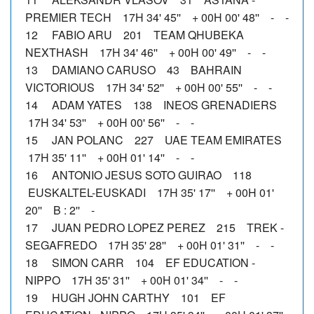
PREMIER TECH 17H 34' 45'' + 00H 00' 48'' - -
12 FABIO ARU 201 TEAM QHUBEKA
NEXTHASH 17H 34' 46'' + 00H 00' 49'' - -
13 DAMIANO CARUSO 43 BAHRAIN
VICTORIOUS 17H 34' 52'' + 00H 00' 55'' - -
14 ADAM YATES 138 INEOS GRENADIERS
17H 34' 53'' + 00H 00' 56'' - -
15 JAN POLANC 227 UAE TEAM EMIRATES
17H 35' 11'' + 00H 01' 14'' - -
16 ANTONIO JESUS SOTO GUIRAO 118
EUSKALTEL-EUSKADI 17H 35' 17'' + 00H 01'
20'' B : 2'' -
17 JUAN PEDRO LOPEZ PEREZ 215 TREK -
SEGAFREDO 17H 35' 28'' + 00H 01' 31'' - -
18 SIMON CARR 104 EF EDUCATION -
NIPPO 17H 35' 31'' + 00H 01' 34'' - -
19 HUGH JOHN CARTHY 101 EF