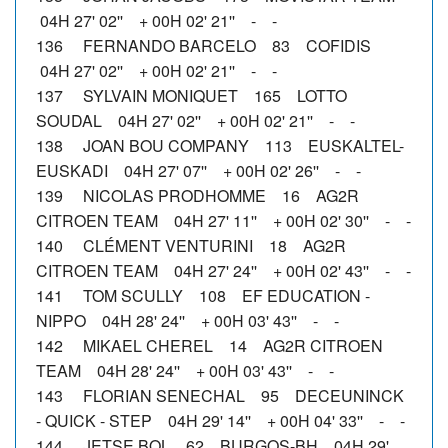
04H 27' 02'' + 00H 02' 21'' - -
136 FERNANDO BARCELO 83 COFIDIS
04H 27' 02'' + 00H 02' 21'' - -
137 SYLVAIN MONIQUET 165 LOTTO
SOUDAL 04H 27' 02'' + 00H 02' 21'' - -
138 JOAN BOU COMPANY 113 EUSKALTEL-
EUSKADI 04H 27' 07'' + 00H 02' 26'' - -
139 NICOLAS PRODHOMME 16 AG2R
CITROEN TEAM 04H 27' 11'' + 00H 02' 30'' - -
140 CLÉMENT VENTURINI 18 AG2R
CITROEN TEAM 04H 27' 24'' + 00H 02' 43'' - -
141 TOM SCULLY 108 EF EDUCATION -
NIPPO 04H 28' 24'' + 00H 03' 43'' - -
142 MIKAEL CHEREL 14 AG2R CITROEN
TEAM 04H 28' 24'' + 00H 03' 43'' - -
143 FLORIAN SENECHAL 95 DECEUNINCK
- QUICK - STEP 04H 29' 14'' + 00H 04' 33'' - -
144 JETSE BOL 62 BURGOS-BH 04H 29'