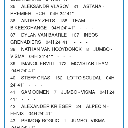
35 ALEKSANDR VLASOV 31 ASTANA -
PREMIER TECH 04H 24' 41'' - - -
36 ANDREY ZEITS 188 TEAM
BIKEEXCHANGE 04H 24' 41'' - - -
37 DYLAN VAN BAARLE 137 INEOS
GRENADIERS 04H 24' 41'' - - -
38 NATHAN VAN HOOYDONCK 8 JUMBO -
VISMA 04H 24' 41'' - - -
39 IMANOL ERVITI 172 MOVISTAR TEAM
04H 24' 41'' - - -
40 STEFF CRAS 162 LOTTO SOUDAL 04H
24' 41'' - - -
41 SAM OOMEN 7 JUMBO - VISMA 04H 24'
41'' - - -
42 ALEXANDER KRIEGER 24 ALPECIN -
FENIX 04H 24' 41'' - - -
43 PRIMO� ROGLIC 1 JUMBO - VISMA
04H 24' 41'' - - -