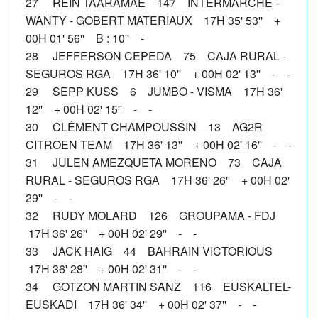
27 REIN TAARAMÄE 147 INTERMARCHE -
WANTY - GOBERT MATERIAUX 17H 35' 53'' +
00H 01' 56'' B : 10'' -
28 JEFFERSON CEPEDA 75 CAJA RURAL -
SEGUROS RGA 17H 36' 10'' + 00H 02' 13'' - -
29 SEPP KUSS 6 JUMBO - VISMA 17H 36'
12'' + 00H 02' 15'' - -
30 CLÉMENT CHAMPOUSSIN 13 AG2R
CITROEN TEAM 17H 36' 13'' + 00H 02' 16'' - -
31 JULEN AMEZQUETA MORENO 73 CAJA
RURAL - SEGUROS RGA 17H 36' 26'' + 00H 02'
29'' - -
32 RUDY MOLARD 126 GROUPAMA - FDJ
17H 36' 26'' + 00H 02' 29'' - -
33 JACK HAIG 44 BAHRAIN VICTORIOUS
17H 36' 28'' + 00H 02' 31'' - -
34 GOTZON MARTIN SANZ 116 EUSKALTEL-
EUSKADI 17H 36' 34'' + 00H 02' 37'' - -