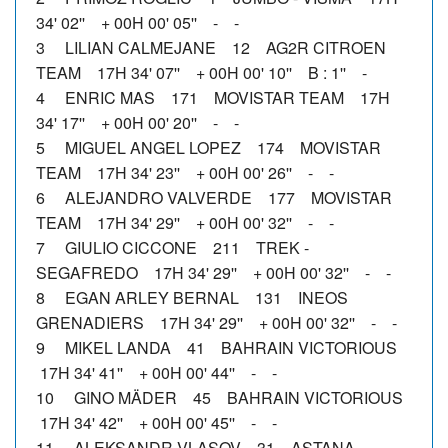
34' 02'' + 00H 00' 05'' - -
3 LILIAN CALMEJANE 12 AG2R CITROEN
TEAM 17H 34' 07'' + 00H 00' 10'' B : 1'' -
4 ENRIC MAS 171 MOVISTAR TEAM 17H
34' 17'' + 00H 00' 20'' - -
5 MIGUEL ANGEL LOPEZ 174 MOVISTAR
TEAM 17H 34' 23'' + 00H 00' 26'' - -
6 ALEJANDRO VALVERDE 177 MOVISTAR
TEAM 17H 34' 29'' + 00H 00' 32'' - -
7 GIULIO CICCONE 211 TREK -
SEGAFREDO 17H 34' 29'' + 00H 00' 32'' - -
8 EGAN ARLEY BERNAL 131 INEOS
GRENADIERS 17H 34' 29'' + 00H 00' 32'' - -
9 MIKEL LANDA 41 BAHRAIN VICTORIOUS
17H 34' 41'' + 00H 00' 44'' - -
10 GINO MÄDER 45 BAHRAIN VICTORIOUS
17H 34' 42'' + 00H 00' 45'' - -
11 ALEKSANDR VLASOV 31 ASTANA -