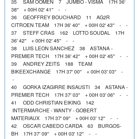
35 SAM OOMEN 7 JUMBO - VISMA 17H 36'
38'' + 00H 02' 41'' - -
36 GEOFFREY BOUCHARD 11 AG2R
CITROEN TEAM 17H 36' 40'' + 00H 02' 43'' - -
37 STEFF CRAS 162 LOTTO SOUDAL 17H
36' 42'' + 00H 02' 45'' - -
38 LUIS LEON SANCHEZ 38 ASTANA -
PREMIER TECH 17H 36' 42'' + 00H 02' 45'' - -
39 ANDREY ZEITS 188 TEAM
BIKEEXCHANGE 17H 37' 00'' + 00H 03' 03'' -
-
40 GORKA IZAGIRRE INSAUSTI 34 ASTANA -
PREMIER TECH 17H 37' 03'' + 00H 03' 06'' - -
41 ODD CHRISTIAN EIKING 142
INTERMARCHE - WANTY - GOBERT
MATERIAUX 17H 37' 09'' + 00H 03' 12'' - -
42 OSCAR CABEDO CARDA 63 BURGOS-
BH 17H 37' 09'' + 00H 03' 12'' - -