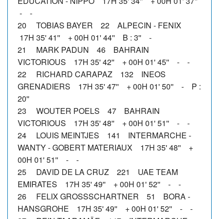
EDUCATION - NIPPO 17H 35' 34'' + 00H 01' 37''
- -
20 TOBIAS BAYER 22 ALPECIN - FENIX
17H 35' 41'' + 00H 01' 44'' B : 3'' -
21 MARK PADUN 46 BAHRAIN
VICTORIOUS 17H 35' 42'' + 00H 01' 45'' - -
22 RICHARD CARAPAZ 132 INEOS
GRENADIERS 17H 35' 47'' + 00H 01' 50'' - P :
20''
23 WOUTER POELS 47 BAHRAIN
VICTORIOUS 17H 35' 48'' + 00H 01' 51'' - -
24 LOUIS MEINTJES 141 INTERMARCHE -
WANTY - GOBERT MATERIAUX 17H 35' 48'' +
00H 01' 51'' - -
25 DAVID DE LA CRUZ 221 UAE TEAM
EMIRATES 17H 35' 49'' + 00H 01' 52'' - -
26 FELIX GROSSSCHARTNER 51 BORA -
HANSGROHE 17H 35' 49'' + 00H 01' 52'' - -