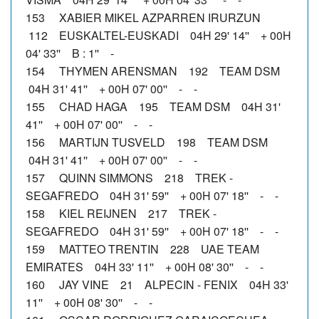
153 XABIER MIKEL AZPARREN IRURZUN
112 EUSKALTEL-EUSKADI 04H 29' 14'' + 00H
04' 33'' B : 1'' -
154 THYMEN ARENSMAN 192 TEAM DSM
04H 31' 41'' + 00H 07' 00'' - -
155 CHAD HAGA 195 TEAM DSM 04H 31'
41'' + 00H 07' 00'' - -
156 MARTIJN TUSVELD 198 TEAM DSM
04H 31' 41'' + 00H 07' 00'' - -
157 QUINN SIMMONS 218 TREK -
SEGAFREDO 04H 31' 59'' + 00H 07' 18'' - -
158 KIEL REIJNEN 217 TREK -
SEGAFREDO 04H 31' 59'' + 00H 07' 18'' - -
159 MATTEO TRENTIN 228 UAE TEAM
EMIRATES 04H 33' 11'' + 00H 08' 30'' - -
160 JAY VINE 21 ALPECIN - FENIX 04H 33'
11'' + 00H 08' 30'' - -