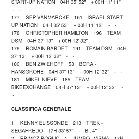
START-UP NATION 04H 35' 52'' + 00H 11' 11''
- -
177 SEP VANMARCKE 151 ISRAEL START-
UP NATION 04H 35' 53'' + 00H 11' 12'' - -
178 CHRISTOPHER HAMILTON 196 TEAM
DSM 04H 37' 13'' + 00H 12' 32'' - -
179 ROMAIN BARDET 191 TEAM DSM 04H
37' 13'' + 00H 12' 32'' - -
180 BEN ZWIEHOFF 58 BORA -
HANSGROHE 04H 37' 13'' + 00H 12' 32'' - -
181 MIKEL NIEVE 185 TEAM
BIKEEXCHANGE 04H 37' 13'' + 00H 12' 32'' -
-
CLASSIFICA GENERALE
1 KENNY ELISSONDE 213 TREK -
SEGAFREDO 17H 33' 57'' - B : 4'' -
2 PRIMOZ ROGLIC 1 JUMBO - VISMA 17H