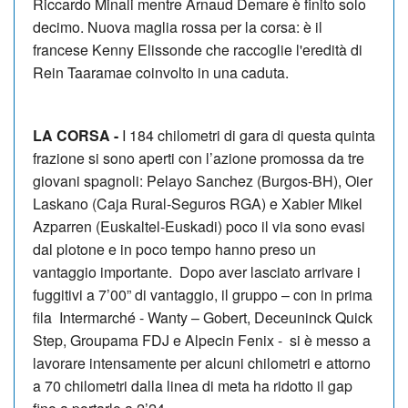
Riccardo Minali mentre Arnaud Demare è finito solo
decimo. Nuova maglia rossa per la corsa: è il
francese Kenny Elissonde che raccoglie l'eredità di
Rein Taaramae coinvolto in una caduta.
LA CORSA -
I 184 chilometri di gara di questa quinta
frazione si sono aperti con l’azione promossa da tre
giovani spagnoli: Pelayo Sanchez (Burgos-BH), Oier
Laskano (Caja Rural-Seguros RGA) e Xabier Mikel
Azparren (Euskaltel-Euskadi) poco il via sono evasi
dal plotone e in poco tempo hanno preso un
vantaggio importante. Dopo aver lasciato arrivare i
fuggitivi a 7’00” di vantaggio, il gruppo – con in prima
fila Intermarché - Wanty – Gobert, Deceuninck Quick
Step, Groupama FDJ e Alpecin Fenix - si è messo a
lavorare intensamente per alcuni chilometri e attorno
a 70 chilometri dalla linea di meta ha ridotto il gap