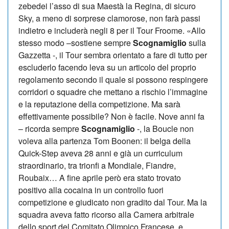
zebedei l’asso di sua Maestà la Regina, di sicuro
Sky, a meno di sorprese clamorose, non farà passi
indietro e includerà negli 8 per il Tour Froome. «Allo
stesso modo –sostiene sempre
Scognamiglio
sulla
Gazzetta -, il Tour sembra orientato a fare di tutto per
escluderlo facendo leva su un articolo del proprio
regolamento secondo il quale si possono respingere
corridori o squadre che mettano a rischio l’immagine
e la reputazione della competizione. Ma sarà
effettivamente possibile? Non è facile. Nove anni fa
– ricorda sempre
Scognamiglio
-, la Boucle non
voleva alla partenza Tom Boonen: il belga della
Quick-Step aveva 28 anni e già un curriculum
straordinario, tra trionfi a Mondiale, Fiandre,
Roubaix… A fine aprile però era stato trovato
positivo alla cocaina in un controllo fuori
competizione e giudicato non gradito dal Tour. Ma la
squadra aveva fatto ricorso alla Camera arbitrale
dello sport del Comitato Olimpico Francese, e