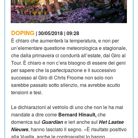
DOPING
| 30/05/2018 | 09:28
È chiaro che aumenterà la temperatura, e non per
un’elementare questione meteorologica e stagionale,
che dalla primavera ci condurrà all’estate, dal Giro al
Tour. È chiaro e non c’era bisogno di essere dei geni
per sapere che la partecipazione e il successivo
successo al Giro di Chris Froome non solo non
sarebbe passato sotto silenzio, ma avrebbe acuito
tensioni e tesi.
Le dichiarazioni al vetriolo di uno che non le ha mai
mandate a dire come
Bernard Hinault,
che
domenica sul
Guardian
e ieri anche sul
Het Laatse
Nieuws
, hanno lasciato il segno. «È risultato positivo
alla Vuelta, anche le controanalisi lo hanno