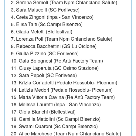
2. Serena Semoli (Team Npm Chianciano Salute)
3. Sara Malucelli (SC Forlivese)
4. Greta Zingoni (Inpa - San Vincenzo)
5. Elisa Taiti (Sc Campi Bisenzio)
6. Giada Meletti (Bicifestival)
7. Lorenza Poli (Team Npm Chianciano Salute)
8. Rebecca Bacchettini (GS Lu Ciclone)
9. Giulia Pizzino (SC Forlivese)
10. Gaia Bolognesi (Re Artù Factory Team)
11. Giusy Laperuta (GC Osimo Stazione)
12. Sara Pepoli (SC Forlivese)
13. Krizia Corradetti (Pedale Rossoblu- Picenum)
14. Letizia Medori (Pedale Rossoblu- Picenum)
15. Maria Vittoria Cavina (Re Artù Factory Team)
16. Melissa Lauretti (Inpa - San Vincenzo)
17. Gioia Bianchi (Bicifestival)
18. Camilla Mattolini (Sc Campi Bisenzio)
19. Swami Quaroni (Sc Campi Bisenzio)
20. Alice Marchese (Team Npm Chianciano Salute)