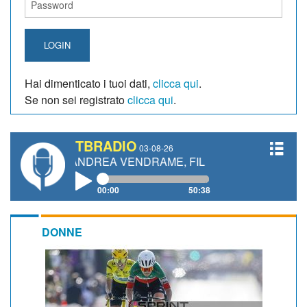
LOGIN
Hai dimenticato i tuoi dati,
clicca qui
.
Se non sei registrato
clicca qui
.
TBRADIO
03-08-26
, ANDREA VENDRAME, FILIPPO FIORELLI
00:00
50:38
DONNE