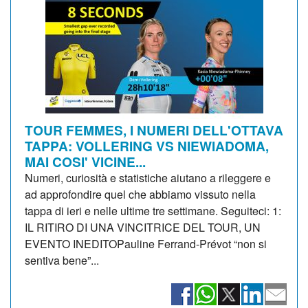
TOUR FEMMES, I NUMERI DELL'OTTAVA
TAPPA: VOLLERING VS NIEWIADOMA,
MAI COSI' VICINE...
Numeri, curiosità e statistiche aiutano a rileggere e
ad approfondire quel che abbiamo vissuto nella
tappa di ieri e nelle ultime tre settimane. Seguiteci: 1:
IL RITIRO DI UNA VINCITRICE DEL TOUR, UN
EVENTO INEDITOPauline Ferrand-Prévot “non si
sentiva bene”...