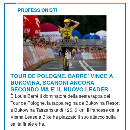
PROFESSIONISTI
TOUR DE POLOGNE. BARRE' VINCE A
BUKOVINA, SCARONI ANCORA
SECONDO MA E' IL NUOVO LEADER
È Louis Barré il dominatore della sesta tappa del
Tour de Pologne, la tappa regina da Bukovina Resort
a Bukowina Tatrzańska di 125, 5 km. Il francese della
Visma Lease a Bike ha piazzato il suo attacco sulla
salita finale e ha...