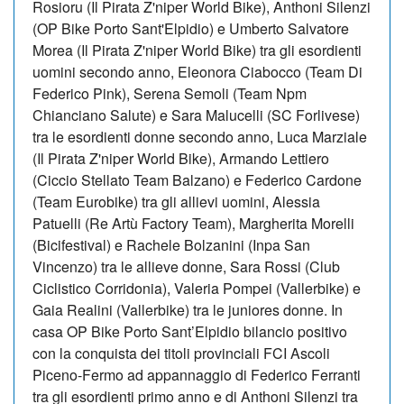
Rosioru (Il Pirata Z'niper World Bike), Anthoni Silenzi
(OP Bike Porto Sant'Elpidio) e Umberto Salvatore
Morea (Il Pirata Z'niper World Bike) tra gli esordienti
uomini secondo anno, Eleonora Ciabocco (Team Di
Federico Pink), Serena Semoli (Team Npm
Chianciano Salute) e Sara Malucelli (SC Forlivese)
tra le esordienti donne secondo anno, Luca Marziale
(Il Pirata Z'niper World Bike), Armando Lettiero
(Ciccio Stellato Team Balzano) e Federico Cardone
(Team Eurobike) tra gli allievi uomini, Alessia
Patuelli (Re Artù Factory Team), Margherita Morelli
(Bicifestival) e Rachele Bolzanini (Inpa San
Vincenzo) tra le allieve donne, Sara Rossi (Club
Ciclistico Corridonia), Valeria Pompei (Vallerbike) e
Gaia Realini (Vallerbike) tra le juniores donne. In
casa OP Bike Porto Sant’Elpidio bilancio positivo
con la conquista dei titoli provinciali FCI Ascoli
Piceno-Fermo ad appannaggio di Federico Ferranti
tra gli esordienti primo anno e di Anthoni Silenzi tra