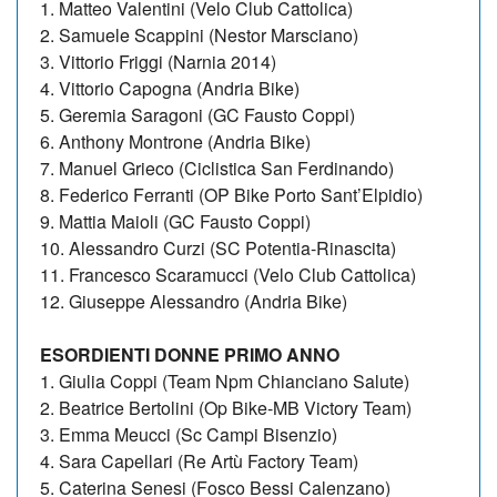
1. Matteo Valentini (Velo Club Cattolica)
2. Samuele Scappini (Nestor Marsciano)
3. Vittorio Friggi (Narnia 2014)
4. Vittorio Capogna (Andria Bike)
5. Geremia Saragoni (GC Fausto Coppi)
6. Anthony Montrone (Andria Bike)
7. Manuel Grieco (Ciclistica San Ferdinando)
8. Federico Ferranti (OP Bike Porto Sant’Elpidio)
9. Mattia Maioli (GC Fausto Coppi)
10. Alessandro Curzi (SC Potentia-Rinascita)
11. Francesco Scaramucci (Velo Club Cattolica)
12. Giuseppe Alessandro (Andria Bike)
ESORDIENTI DONNE PRIMO ANNO
1. Giulia Coppi (Team Npm Chianciano Salute)
2. Beatrice Bertolini (Op Bike-MB Victory Team)
3. Emma Meucci (Sc Campi Bisenzio)
4. Sara Capellari (Re Artù Factory Team)
5. Caterina Senesi (Fosco Bessi Calenzano)