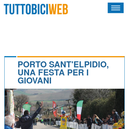
HOME
RIVISTA
SQUADRE
ATLETI
PORTO SANT'ELPIDIO,
UNA FESTA PER I
CALENDARIO
GIOVANI
OSCAR
ALBI D'ORO
NEWSLETTER