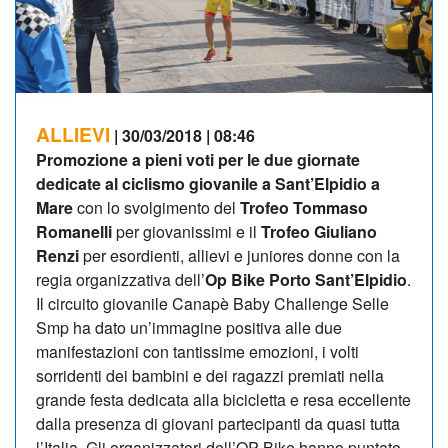
ALLIEVI
| 30/03/2018 | 08:46
Promozione a pieni voti per le due giornate
dedicate al ciclismo giovanile a Sant’Elpidio a
Mare
con lo svolgimento del
Trofeo Tommaso
Romanelli
per giovanissimi e il
Trofeo Giuliano
Renzi
per esordienti, allievi e juniores donne con la
regia organizzativa dell’
Op Bike Porto Sant’Elpidio
.
Il circuito giovanile Canapè Baby Challenge Selle
Smp ha dato un’immagine positiva alle due
manifestazioni con tantissime emozioni, i volti
sorridenti dei bambini e dei ragazzi premiati nella
grande festa dedicata alla bicicletta e resa eccellente
dalla presenza di giovani partecipanti da quasi tutta
l’Italia. Gli organizzatori dell’OP Bike hanno puntato