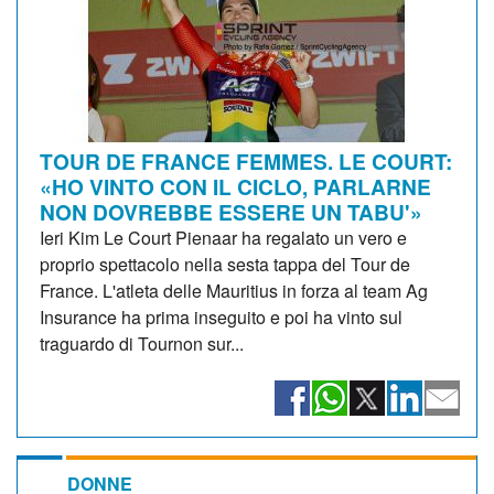
TOUR DE FRANCE FEMMES. LE COURT:
«HO VINTO CON IL CICLO, PARLARNE
NON DOVREBBE ESSERE UN TABU'»
Ieri Kim Le Court Pienaar ha regalato un vero e
proprio spettacolo nella sesta tappa del Tour de
France. L'atleta delle Mauritius in forza al team Ag
Insurance ha prima inseguito e poi ha vinto sul
traguardo di Tournon sur...
DONNE