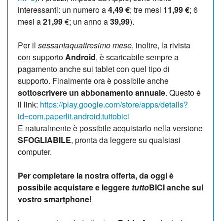
interessanti: un numero a
4,49 €
; tre mesi
11,99 €
; 6
mesi a
21,99
€; un anno a
39,99
).
Per il
sessantaquattresimo mese
, inoltre, la rivista
con supporto
Android
, è scaricabile sempre a
pagamento anche sui tablet con quel tipo di
supporto. Finalmente ora è possibile anche
sottoscrivere un abbonamento annuale
. Questo è
il link:
https://play.google.com/store/apps/details?
id=com.paperlit.android.tuttobici
E naturalmente è possibile acquistarlo nella versione
SFOGLIABILE
, pronta da leggere su qualsiasi
computer.
Per completare la nostra offerta, da oggi è
possibile acquistare e leggere
tutto
BICI anche sul
vostro smartphone!