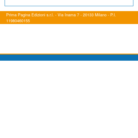
Prima Pagina Edizioni s.r.l. - Via Inama 7 - 20133 Milano - P.I.
11980460155