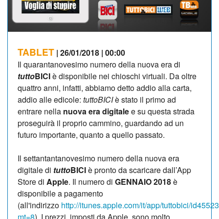
TABLET
| 26/01/2018 | 00:00
Il quarantanovesimo numero della nuova era di
tutto
BICI
è disponibile nei chioschi virtuali. Da oltre
quattro anni, infatti, abbiamo detto addio alla carta,
addio alle edicole:
tuttoBICI
è stato il primo ad
entrare nella
nuova
era digitale
e su questa strada
proseguirà il proprio cammino, guardando ad un
futuro importante, quanto a quello passato.
Il settantantanovesimo numero della nuova era
digitale di
tutto
BICI
è pronto da scaricare dall’App
Store di
Apple
. Il numero di
GENNAIO 2018
è
disponibile a pagamento
(all'indirizzo
http://itunes.apple.com/it/app/tuttobici/id455
mt=8
). I prezzi, imposti da Apple, sono molto