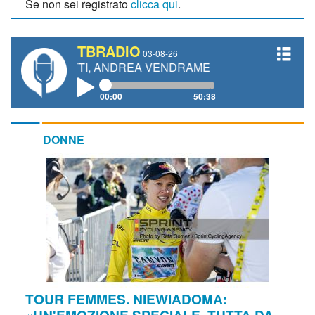
Se non sei registrato
clicca qui
.
TBRADIO
03-08-26
NETTI, ANDREA VENDRAME, FILIPPO FIORELLI
00:00
50:38
DONNE
TOUR FEMMES. NIEWIADOMA:
«UN'EMOZIONE SPECIALE, TUTTA DA