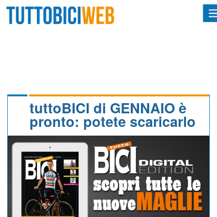
HOME
RIVISTA
SQUADRE
ATLETI
tuttoBICI di GENNAIO è
pronto: potete scaricarlo
CALENDARIO
OSCAR
ALBI D'ORO
NEWSLETTER