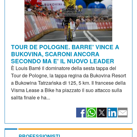
TOUR DE POLOGNE. BARRE' VINCE A
BUKOVINA, SCARONI ANCORA
SECONDO MA E' IL NUOVO LEADER
È Louis Barré il dominatore della sesta tappa del
Tour de Pologne, la tappa regina da Bukovina Resort
a Bukowina Tatrzańska di 125, 5 km. Il francese della
Visma Lease a Bike ha piazzato il suo attacco sulla
salita finale e ha...
PROFESSIONISTI