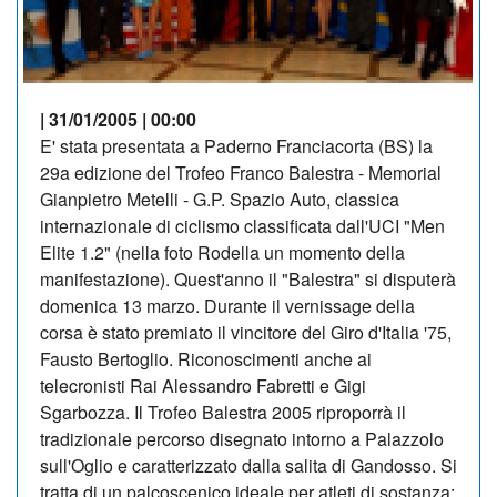
| 31/01/2005 | 00:00
E' stata presentata a Paderno Franciacorta (BS) la
29a edizione del Trofeo Franco Balestra - Memorial
Gianpietro Metelli - G.P. Spazio Auto, classica
internazionale di ciclismo classificata dall'UCI "Men
Elite 1.2" (nella foto Rodella un momento della
manifestazione). Quest'anno il "Balestra" si disputerà
domenica 13 marzo. Durante il vernissage della
corsa è stato premiato il vincitore del Giro d'Italia '75,
Fausto Bertoglio. Riconoscimenti anche ai
telecronisti Rai Alessandro Fabretti e Gigi
Sgarbozza. Il Trofeo Balestra 2005 riproporrà il
tradizionale percorso disegnato intorno a Palazzolo
sull'Oglio e caratterizzato dalla salita di Gandosso. Si
tratta di un palcoscenico ideale per atleti di sostanza: