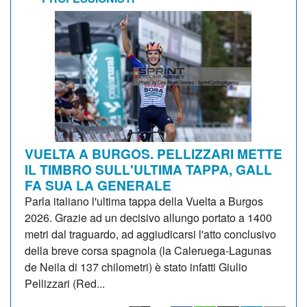
VUELTA A BURGOS. PELLIZZARI METTE
IL TIMBRO SULL'ULTIMA TAPPA, GALL
FA SUA LA GENERALE
Parla italiano l'ultima tappa della Vuelta a Burgos
2026. Grazie ad un decisivo allungo portato a 1400
metri dal traguardo, ad aggiudicarsi l'atto conclusivo
della breve corsa spagnola (la Caleruega-Lagunas
de Neila di 137 chilometri) è stato infatti Giulio
Pellizzari (Red...