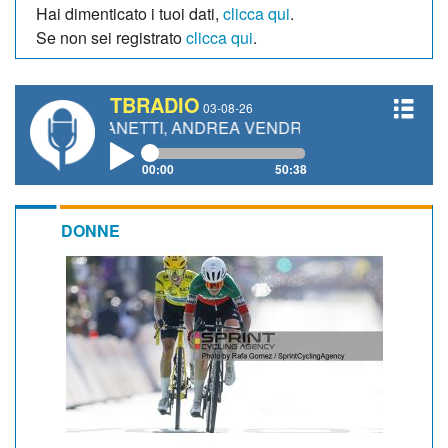
Hai dimenticato i tuoi dati,
clicca qui
.
Se non sei registrato
clicca qui
.
TBRADIO
03-08-26
O GIANETTI, ANDREA VENDRAME, FILIPPO FIORELLI
00:00
50:38
DONNE