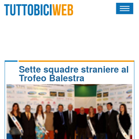
HOME
RIVISTA
SQUADRE
ATLETI
Sette squadre straniere al
Trofeo Balestra
CALENDARIO
OSCAR
ALBI D'ORO
NEWSLETTER