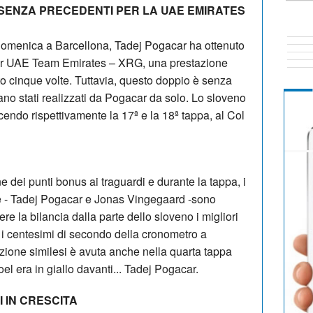
 SENZA PRECEDENTI PER LA UAE EMIRATES
o domenica a Barcellona, Tadej Pogacar ha ottenuto
per UAE Team Emirates – XRG, una prestazione
o cinque volte. Tuttavia, questo doppio è senza
ano stati realizzati da Pogacar da solo. Lo sloveno
ncendo rispettivamente la 17ª e la 18ª tappa, al Col
e dei punti bonus ai traguardi e durante la tappa, i
le - Tadej Pogacar e Jonas Vingegaard -sono
ere la bilancia dalla parte dello sloveno i migliori
i centesimi di secondo della cronometro a
ione similesi è avuta anche nella quarta tappa
l era in giallo davanti... Tadej Pogacar.
I IN CRESCITA