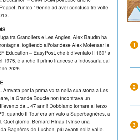
oppel, l'unico 19enne ad aver concluso tre volte
2013.
OIS
 fuga tra Granollers e Les Angles, Alex Baudin ha
 montagna, togliendo all'olandese Alex Molenaar la
1
 EF Education – EasyPost, che è diventato il 160° a
l 1975, è anche il primo francese a indossarla dai
ione 2025.
ME
2
 Arrivata per la prima volta nella sua storia a Les
 mare, la Grande Boucle non incontrava un
ll'evento da... 47 anni! Dobbiamo tornare al terzo
79, quando il Tour era arrivato a Superbagnères, a
. Quel giorno, Bernard Hinault vinse una
3
 da Bagnères-de-Luchon, più avanti nella valle.