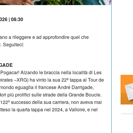
026 | 08:30
utano a rileggere e ad approfondire quel che
. Seguiteci:
IGADE
Pogacar! Alzando le braccia nella località di Les
rates –XRG) ha vinto la sua 22ª tappa al Tour de
 mondo eguaglia il francese André Darrigade,
dori più prolifici sulle strade della Grande Boucle.
 122º successo della sua carriera, non aveva mai
tteso la quarta tappa nel 2024, a Valloire, e nel