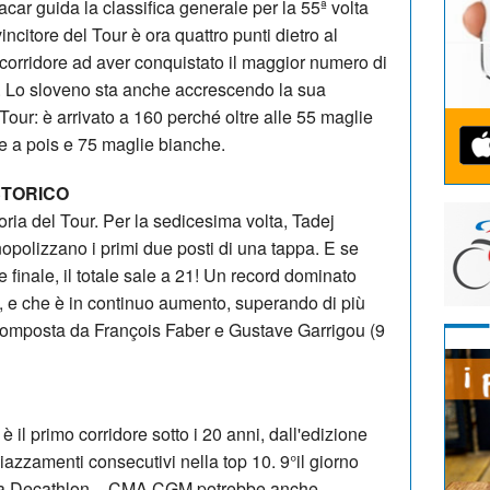
acar guida la classifica generale per la 55ª volta
vincitore del Tour è ora quattro punti dietro al
 corridore ad aver conquistato il maggior numero di
ur. Lo sloveno sta anche accrescendo la sua
 Tour: è arrivato a 160 perché oltre alle 55 maglie
ie a pois e 75 maglie bianche.
STORICO
toria del Tour. Per la sedicesima volta, Tadej
olizzano i primi due posti di una tappa. E se
 finale, il totale sale a 21! Un record dominato
5), e che è in continuo aumento, superando di più
composta da François Faber e Gustave Garrigou (9
il primo corridore sotto i 20 anni, dall'edizione
azzamenti consecutivi nella top 10. 9°il giorno
ella Decathlon – CMA CGM potrebbe anche