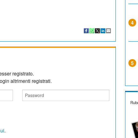
4
5
sser registrato.
gin altrimenti registrati.
Rubr
qui
.