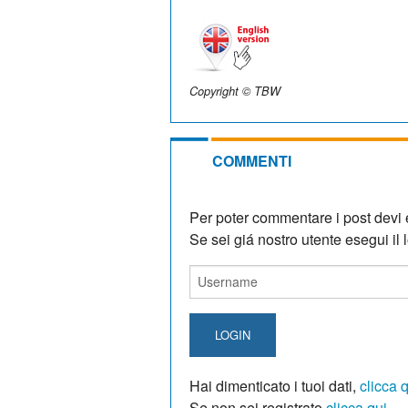
Copyright © TBW
COMMENTI
Per poter commentare i post devi e
Se sei giá nostro utente esegui il lo
LOGIN
Hai dimenticato i tuoi dati,
clicca 
Se non sei registrato
clicca qui
.