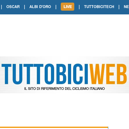
|
|
|
|
|
OSCAR
ALBI D'ORO
TUTTOBICITECH
N
TOUR DE FRANCE. SHOW DI VAN DER
TOUR DE FRANCE. CARAPAZ FIRMA I
TOUR DE FRANCE. POKERISSIMO TA
TOUR DE FRANCE. ORCIERES-MERL
TOUR DE FRANCE. A VOIRON TRIONF