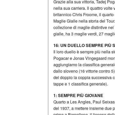
Grazie alla sua vittoria, Tadej Pog
nella sua carriera. Il quattro volte 
britannico Chris Froome, il quarto
Maglie Gialle nella storia del To
collezione di maglie distintive nel
gialle, ha 3 maglie verdi, 27 magl
16: UN DUELLO SEMPRE PIÙ 
Il loro duello è sempre più nella s
Pogacar e Jonas Vingegaard monop
aggiungiamo la classifica generale
dallo sloveno (16 vittorie contro 
del doppio la coppia successiva 
tappe e 1 classifica generale).
1: SEMPRE PIÙ GIOVANE
Quarto a Les Angles, Paul Seixas è 
del 1937, a mettere insieme due pi
prima a Barcellona, il lionese d