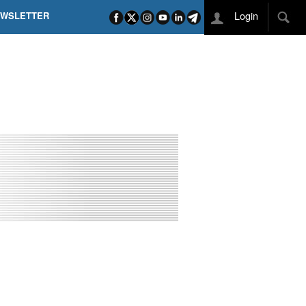
Login
EWSLETTER
 POEL SUI CAMPI ELISI! POGAČAR NELLA STORIA
L TAPPONE DEI TAPPONI
DEJ IN UNA TAPPA PAZZESCA
ETTE INCORONA CARAPAZ
O DI PHILIPSEN SU SCHMID E KOOIJ