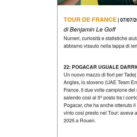
TOUR DE FRANCE
| 07/07/2
di Benjamin Le Goff
Numeri, curiosità e statistiche ai
abbiamo vissuto nella tappa di ieri
22: POGACAR UGUALE DARR
Un nuovo mazzo di fiori per Tadej 
Angles, lo sloveno (UAE Team Emi
France. Il due volte campione del
salendo così al 5º posto tra i corri
Pogacar, che ha anche ottenuto il
vinto così presto nel Tour: aveva a
2025 a Rouen.