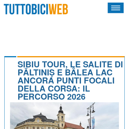
HOME
RIVISTA
SQUADRE
ATLETI
SIBIU TOUR, LE SALITE DI
PĂLTINIȘ E BÂLEA LAC
CALENDARIO
ANCORA PUNTI FOCALI
DELLA CORSA: IL
OSCAR
PERCORSO 2026
ALBI D'ORO
NEWSLETTER