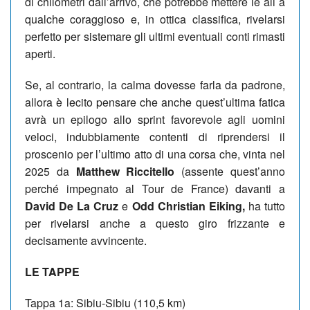
di chilometri dall’arrivo, che potrebbe mettere le ali a
qualche coraggioso e, in ottica classifica, rivelarsi
perfetto per sistemare gli ultimi eventuali conti rimasti
aperti.
Se, al contrario, la calma dovesse farla da padrone,
allora è lecito pensare che anche quest’ultima fatica
avrà un epilogo allo sprint favorevole agli uomini
veloci, indubbiamente contenti di riprendersi il
proscenio per l’ultimo atto di una corsa che, vinta nel
2025 da
Matthew Riccitello
(assente quest’anno
perché impegnato al Tour de France) davanti a
David De La Cruz
e
Odd Christian Eiking,
ha tutto
per rivelarsi anche a questo giro frizzante e
decisamente avvincente.
LE TAPPE
Tappa 1a: Sibiu-Sibiu (110,5 km)