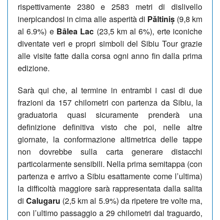
rispettivamente 2380 e 2583 metri di dislivello
inerpicandosi in cima alle asperità di
Păltiniș
(9,8 km
al 6.9%) e
Bâlea Lac
(23,5 km al 6%), erte iconiche
diventate veri e propri simboli del Sibiu Tour grazie
alle visite fatte dalla corsa ogni anno fin dalla prima
edizione.
Sarà qui che, al termine in entrambi i casi di due
frazioni da 157 chilometri con partenza da Sibiu, la
graduatoria quasi sicuramente prenderà una
definizione definitiva visto che poi, nelle altre
giornate, la conformazione altimetrica delle tappe
non dovrebbe sulla carta generare distacchi
particolarmente sensibili. Nella prima semitappa (con
partenza e arrivo a Sibiu esattamente come l’ultima)
la difficoltà maggiore sarà rappresentata dalla salita
di
Calugaru
(2,5 km al 5.9%) da ripetere tre volte ma,
con l’ultimo passaggio a 29 chilometri dal traguardo,