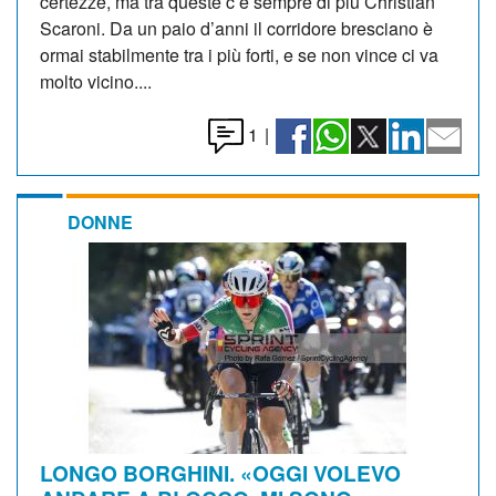
certezze, ma tra queste c’è sempre di più Christian
Scaroni. Da un paio d’anni il corridore bresciano è
ormai stabilmente tra i più forti, e se non vince ci va
molto vicino....
1
|
DONNE
LONGO BORGHINI. «OGGI VOLEVO