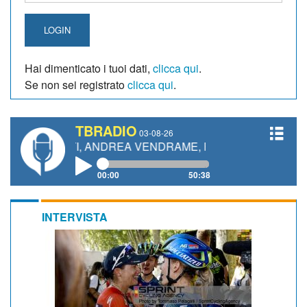
LOGIN
Hai dimenticato i tuoi dati,
clicca qui
.
Se non sei registrato
clicca qui
.
TBRADIO
03-08-26
ETTI, ANDREA VENDRAME, FILIPPO FIORELLI
00:00
50:38
INTERVISTA