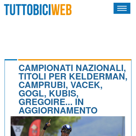
HOME
RIVISTA
SQUADRE
ATLETI
CAMPIONATI NAZIONALI,
TITOLI PER KELDERMAN,
CALENDARIO
CAMPRUBI, VACEK,
GOGL, KUBIS,
OSCAR
GREGOIRE... IN
ALBI D'ORO
AGGIORNAMENTO
NEWSLETTER