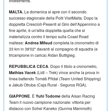
Investments.
MALTA.
La domenica si apre con il secondo
successo stagionale della Polti VisitMalta. Dopo la
doppietta Crescioli-Pesenti al Giro dell'Appennino a
fine aprile, è un'altra doppietta quella che si
materializza contro il tempo sulla Coast Road
maltese:
Andrea Mifsud
completa la cronometro di
33 km in 38'02'' davanti al compagno di squadra (e
tricampione in carica) Aidan Buttigieg.
REPUBBLICA CECA
. Dopo il titolo a cronometro,
Mathias Vacek
(Lidl – Trek) vince anche la prova in
linea battendo Tomáš Přidal (Team United Shipping)
e Jakub Otruba (Caja Rural - Seguros RGA).
GIAPPONE
. È
Yuhi Todome
della Aisan Racing
Team il nuovo campione nazionale: vittoria per
distacco con Sohei Kaneko (Gunma Mammoth)