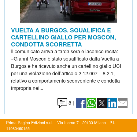
VUELTA A BURGOS. SQUALIFICA E
CARTELLINO GIALLO PER MOSCON,
CONDOTTA SCORRETTA
Il comunicato arriva a tarda sera e laconico recita:
«Gianni Moscon è stato squalificato dalla Vuelta a
Burgos e ha ricevuto anche un cartellino giallo UCI
per una violazione dell’articolo 2.12.007 – 8.2.1,
relativo a comportamento sconveniente e condotta
impropria nei...
8
|
Prima Pagina Edizioni s.r.l. - Via Inama 7 - 20133 Milano - P.I.
11980460155