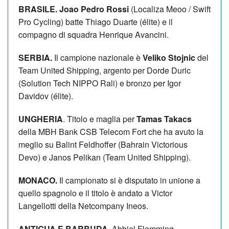
BRASILE. Joao Pedro Rossi
(Localiza Meoo / Swift
Pro Cycling) batte Thiago Duarte (élite) e il
compagno di squadra Henrique Avancini.
SERBIA.
Il campione nazionale è
Veliko Stojnic
del
Team United Shipping, argento per Dorde Duric
(Solution Tech NIPPO Rali) e bronzo per Igor
Davidov (élite).
UNGHERIA
. Titolo e maglia per
Tamas Takacs
della MBH Bank CSB Telecom Fort che ha avuto la
meglio su Balint Feldhoffer (Bahrain Victorious
Devo) e Janos Pelikan (Team United Shipping).
MONACO.
Il campionato si è disputato in unione a
quello spagnolo e il titolo è andato a Victor
Langellotti della Netcompany Ineos.
ANTIGUA E BARBUDA.
Abbiel Flemming