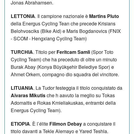
Jonas Abrahamsen.
LETTONIA
. Il campione nazionale è
Martins Pluto
della Energus Cycling Tean che precede Krisians
Belohvosciks (Bike Aid) e Maris Bogdanovics (FNIX
- SCOM - Hengxiang Cycling Team)
TURCHIA
. Titolo per
Feritcam Samli
(Spor Toto
Cycling Team) che ha preceduto di oltre un minuto
Burak Abay (Konya Büyükşehir Belediye Spor) e
Ahmet Orkem, compagno dio squadra del vincitore.
LITUANIA
. La Tudor festeggia il titolo conquistato da
Aivaras Mikutis
che h aavuto la meglio su Tokas
Adomaitis e Rokas Kmieliakuskas, entrambi della
Energus Cycling Team).
ETIOPIA
. È l’élite
Filimon Debay
a conquistare il
titolo davanti a Tekle Alemayo e Yared Teshla.