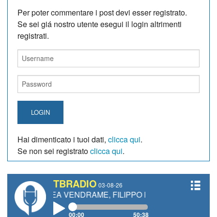
Per poter commentare i post devi esser registrato.
Se sei giá nostro utente esegui il login altrimenti
registrati.
LOGIN
Hai dimenticato i tuoi dati,
clicca qui
.
Se non sei registrato
clicca qui
.
TBRADIO
03-08-26
REA VENDRAME, FILIPPO FIORELLI
00:00
50:38