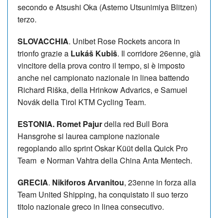
secondo e Atsushi Oka (Astemo Utsunimiya Blitzen)
terzo.
SLOVACCHIA
. Unibet Rose Rockets ancora in
trionfo grazie a
Lukáš Kubiš
. Il corridore 26enne, già
vincitore della prova contro il tempo, si è imposto
anche nel campionato nazionale in linea battendo
Richard Riška, della Hrinkow Advarics, e Samuel
Novák della Tirol KTM Cycling Team.
ESTONIA. Romet Pajur
della red Bull Bora
Hansgrohe si laurea campione nazionale
regoplando allo sprint Oskar Küüt della Quick Pro
Team e Norman Vahtra della China Anta Mentech.
GRECIA
.
Nikiforos Arvanitou
, 23enne in forza alla
Team United Shipping, ha conquistato il suo terzo
titolo nazionale greco in linea consecutivo.