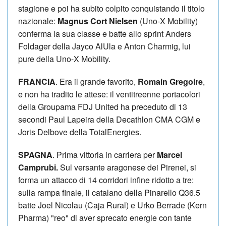
stagione e poi ha subito colpito conquistando il titolo
nazionale:
Magnus Cort Nielsen
(Uno-X Mobility)
conferma la sua classe e batte allo sprint Anders
Foldager della Jayco AlUla e Anton Charmig, lui
pure della Uno-X Mobility.
FRANCIA
. Era il grande favorito,
Romain Gregoire
,
e non ha tradito le attese: il ventitreenne portacolori
della Groupama FDJ United ha preceduto di 13
secondi Paul Lapeira della Decathlon CMA CGM e
Joris Delbove della TotalEnergies.
SPAGNA
. Prima vittoria in carriera per
Marcel
Camprubi.
Sul versante aragonese dei Pirenei, si
forma un attacco di 14 corridori infine ridotto a tre:
sulla rampa finale, il catalano della Pinarello Q36.5
batte Joel Nicolau (Caja Rural) e Urko Berrade (Kern
Pharma) "reo" di aver sprecato energie con tante