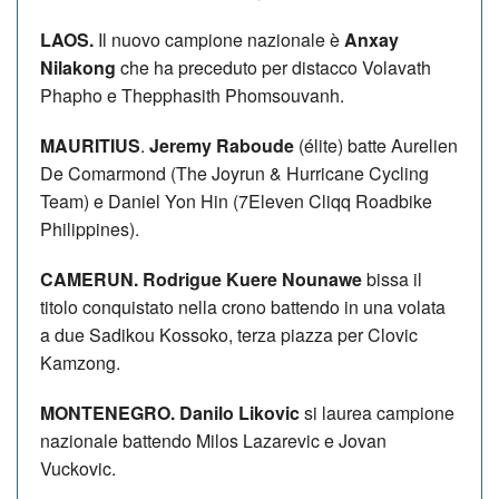
LAOS.
Il nuovo campione nazionale è
Anxay
Nilakong
che ha preceduto per distacco Volavath
Phapho e Thepphasith Phomsouvanh.
MAURITIUS
.
Jeremy Raboude
(élite) batte Aurelien
De Comarmond (The Joyrun & Hurricane Cycling
Team) e Daniel Yon Hin (7Eleven Cliqq Roadbike
Philippines).
CAMERUN. Rodrigue Kuere Nounawe
bissa il
titolo conquistato nella crono battendo in una volata
a due Sadikou Kossoko, terza piazza per Clovic
Kamzong.
MONTENEGRO. Danilo Likovic
si laurea campione
nazionale battendo Milos Lazarevic e Jovan
Vuckovic.