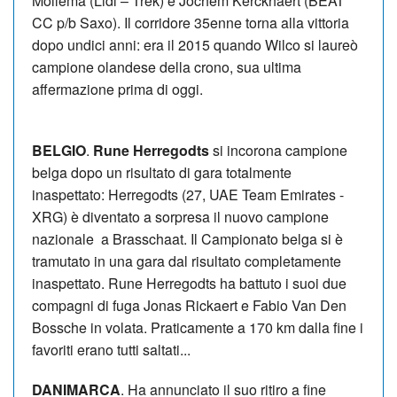
Mollema (Lidl – Trek) e Jochem Kerckhaert (BEAT
CC p/b Saxo). Il corridore 35enne torna alla vittoria
dopo undici anni: era il 2015 quando Wilco si laureò
campione olandese della crono, sua ultima
affermazione prima di oggi.
BELGIO
.
Rune Herregodts
si incorona campione
belga dopo un risultato di gara totalmente
inaspettato: Herregodts (27, UAE Team Emirates -
XRG) è diventato a sorpresa il nuovo campione
nazionale a Brasschaat. Il Campionato belga si è
tramutato in una gara dal risultato completamente
inaspettato. Rune Herregodts ha battuto i suoi due
compagni di fuga Jonas Rickaert e Fabio Van Den
Bossche in volata. Praticamente a 170 km dalla fine i
favoriti erano tutti saltati...
DANIMARCA
. Ha annunciato il suo ritiro a fine