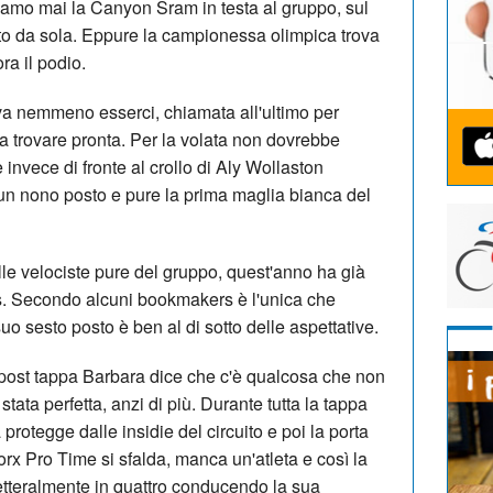
iamo mai la Canyon Sram in testa al gruppo, sul
utto da sola. Eppure la campionessa olimpica trova
ora il podio.
a nemmeno esserci, chiamata all'ultimo per
fa trovare pronta. Per la volata non dovrebbe
nvece di fronte al crollo di Aly Wollaston
un nono posto e pure la prima maglia bianca del
le velociste pure del gruppo, quest'anno ha già
ijs. Secondo alcuni bookmakers è l'unica che
uo sesto posto è ben al di sotto delle aspettative.
 post tappa Barbara dice che c'è qualcosa che non
stata perfetta, anzi di più. Durante tutta la tappa
rotegge dalle insidie del circuito e poi la porta
rx Pro Time si sfalda, manca un'atleta e così la
letteralmente in quattro conducendo la sua