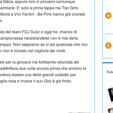
ta fatica, eppure loro ci provano comunque
armiarsi. E' solo a prima tappa ma Top Girls
toria e Vini Fantini - Be Pink hanno già onorato
4
ne.
ista del team FDJ Suez e oggi ha chance di
La campionessa neozelandese non è mai della
 gruppo. Non sappiamo se ci sia qualcosa che non
5
o non è iniziato nel migliore dei modi.
ale per la giovane ma fortissima velocista del
dirittura due volte ancora prima che arrivino le
Rubr
 poteva essere una delle grandi outsider per
aglia rosa e invece il suo Giro è già finito.