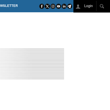
Login
EWSLETTER
 POEL SUI CAMPI ELISI! POGAČAR NELLA STORIA
L TAPPONE DEI TAPPONI
DEJ IN UNA TAPPA PAZZESCA
ETTE INCORONA CARAPAZ
O DI PHILIPSEN SU SCHMID E KOOIJ