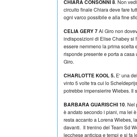
CHIARA CONSONNI 8
. Non ved
circuito finale Chiara deve fare t
ogni varco possibile e alla fine sfi
CELIA GERY 7
Al Giro non dovev
indisposizioni di Elise Chabey si 
essere nemmeno la prima scelta e i
risponde presente e porta a casa 
Giro.
CHARLOTTE KOOL 5.
E' una del
vinto 5 volte tra cui lo Scheldepr
potrebbe impensierire Wiebes. Il s
BARBARA GUARISCHI 10
. Nel
è andato secondo i piani, ma lei è 
resta accanto a Lorena Wiebes, la p
davanti. Il trenino del Team Sd Wo
lecchese anticipa e tempi e si fa 