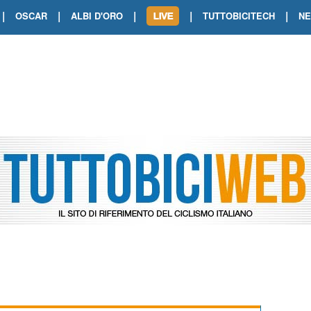
|
|
|
|
|
OSCAR
ALBI D'ORO
TUTTOBICITECH
N
TOUR DE FRANCE. SHOW DI VAN DER
TOUR DE FRANCE. CARAPAZ FIRMA I
TOUR DE FRANCE. POKERISSIMO TA
TOUR DE FRANCE. ORCIERES-MERL
TOUR DE FRANCE. A VOIRON TRIONF