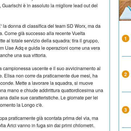
e, Guarischi è in assoluto la migliore lead out del
E' la donna di classifica del team SD Worx, ma da
a. Come già successo alla recente Vuelta
1
al totale servizio della squadra: tira il gruppo,
Team Uae Adq e guida le operazioni come una vera
anche una sua vittoria.
 la campionessa uscente e il suo avvicinamento al
2
ce. Elisa non corre da praticamente due mesi, ha
conde. Mette a lavorare la squadra, si muove
una mano e chiude addirittura quattordicesima una
na dalle sue caratteristiche. Le giornate per lei
 momento la Longo c'è.
3
pa praticamente già scontata prima del via, ma
ia Arici vanno in fuga sin dai primi chilometri.