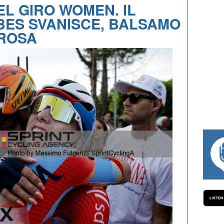
EL GIRO WOMEN. IL
BES SVANISCE, BALSAMO
 ROSA
#334 CHARLY WEGELIUS, MAURO GIANETTI,