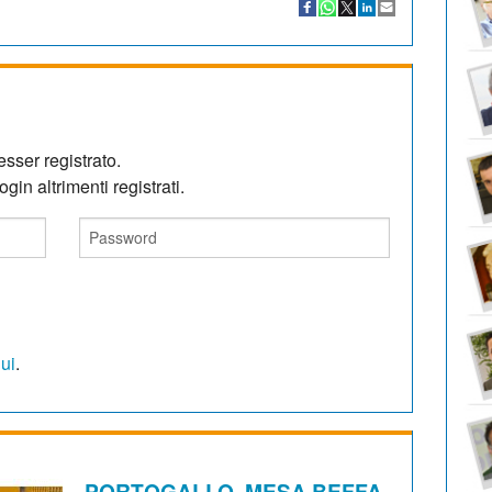
sser registrato.
gin altrimenti registrati.
qui
.
PORTOGALLO. MESA BEFFA