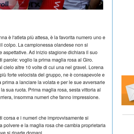
a è l'atleta più attesa, è la favorita numero uno e
il colpo. La campionessa olandese non si
 aspettative. Ad inizio stagione dichiara il suo
di parole: voglio la prima maglia rosa al Giro.
al cielo altre 10 volte di cui una nel gravel. Lorena
 più forte velocista del gruppo, ne è consapevole e
a prima a lanciare la volata e per le sue avversarie
la sua ruota. Prima maglia rosa, sesta vittoria al
rriera, insomma numeri che fanno impressione.
di corsa e i numeri che improvvisamente si
fa polvere e la maglia rosa che cambia proprietaria
ve si riparte domani.