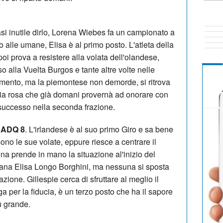
i inutile dirlo, Lorena Wiebes fa un campionato a
to alle umane, Elisa è al primo posto. L'atleta della
poi prova a resistere alla volata dell'olandese,
alla Vuelta Burgos e tante altre volte nelle
mento, ma la piemontese non demorde, si ritrova
glia rosa che già domani provernà ad onorare con
 successo nella seconda frazione.
 ADQ 8
. L'irlandese è al suo primo Giro e sa bene
ono le sue volate, eppure riesce a centrare il
na prende in mano la situazione al'inizio del
pitana Elisa Longo Borghini, ma nessuna si sposta
ione. Gillespie cerca di sfruttare al meglio il
a per la fiducia, è un terzo posto che ha il sapore
iù grande.