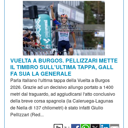
VUELTA A BURGOS. PELLIZZARI METTE
IL TIMBRO SULL'ULTIMA TAPPA, GALL
FA SUA LA GENERALE
Parla italiano l'ultima tappa della Vuelta a Burgos
2026. Grazie ad un decisivo allungo portato a 1400
metri dal traguardo, ad aggiudicarsi l'atto conclusivo
della breve corsa spagnola (la Caleruega-Lagunas
de Neila di 137 chilometri) è stato infatti Giulio
Pellizzari (Red...