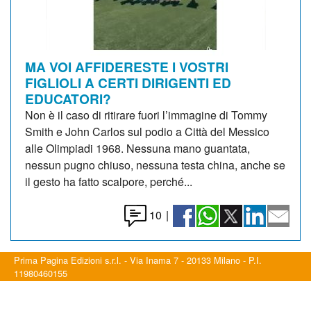
MA VOI AFFIDERESTE I VOSTRI
FIGLIOLI A CERTI DIRIGENTI ED
EDUCATORI?
Non è il caso di ritirare fuori l’immagine di Tommy
Smith e John Carlos sul podio a Città del Messico
alle Olimpiadi 1968. Nessuna mano guantata,
nessun pugno chiuso, nessuna testa china, anche se
il gesto ha fatto scalpore, perché...
10
|
Prima Pagina Edizioni s.r.l. - Via Inama 7 - 20133 Milano - P.I.
11980460155