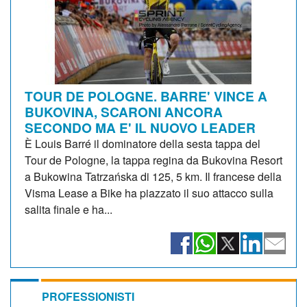
TOUR DE POLOGNE. BARRE' VINCE A
BUKOVINA, SCARONI ANCORA
SECONDO MA E' IL NUOVO LEADER
È Louis Barré il dominatore della sesta tappa del
Tour de Pologne, la tappa regina da Bukovina Resort
a Bukowina Tatrzańska di 125, 5 km. Il francese della
Visma Lease a Bike ha piazzato il suo attacco sulla
salita finale e ha...
PROFESSIONISTI