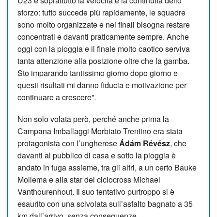
U23 è soprattutto la velocità e la continuità dello
sforzo: tutto succede più rapidamente, le squadre
sono molto organizzate e nei finali bisogna restare
concentrati e davanti praticamente sempre. Anche
oggi con la pioggia e il finale molto caotico serviva
tanta attenzione alla posizione oltre che la gamba.
Sto imparando tantissimo giorno dopo giorno e
questi risultati mi danno fiducia e motivazione per
continuare a crescere”.
Non solo volata però, perché anche prima la
Campana Imballaggi Morbiato Trentino era stata
protagonista con l’ungherese
Ádám Révész
, che
davanti al pubblico di casa e sotto la pioggia è
andato in fuga assieme, tra gli altri, a un certo Bauke
Mollema e alla star del ciclocross Michael
Vanthourenhout. Il suo tentativo purtroppo si è
esaurito con una scivolata sull’asfalto bagnato a 35
km dall’arrivo, senza conseguenze.