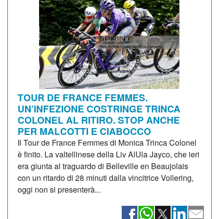
TOUR DE FRANCE FEMMES.
UN’INFEZIONE COSTRINGE TRINCA
COLONEL AL RITIRO. STOP ANCHE
PER MALCOTTI E CIABOCCO
Il Tour de France Femmes di Monica Trinca Colonel
è finito. La valtellinese della Liv AlUla Jayco, che ieri
era giunta al traguardo di Belleville en Beaujolais
con un ritardo di 28 minuti dalla vincitrice Vollering,
oggi non si presenterà...