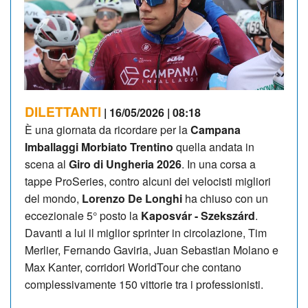
DILETTANTI
| 16/05/2026 | 08:18
È una giornata da ricordare per la
Campana
Imballaggi Morbiato Trentino
quella andata in
scena al
Giro di Ungheria 2026
. In una corsa a
tappe ProSeries, contro alcuni dei velocisti migliori
del mondo,
Lorenzo De Longhi
ha chiuso con un
eccezionale 5° posto la
Kaposvár - Szekszárd
.
Davanti a lui il miglior sprinter in circolazione, Tim
Merlier, Fernando Gaviria, Juan Sebastian Molano e
Max Kanter, corridori WorldTour che contano
complessivamente 150 vittorie tra i professionisti.