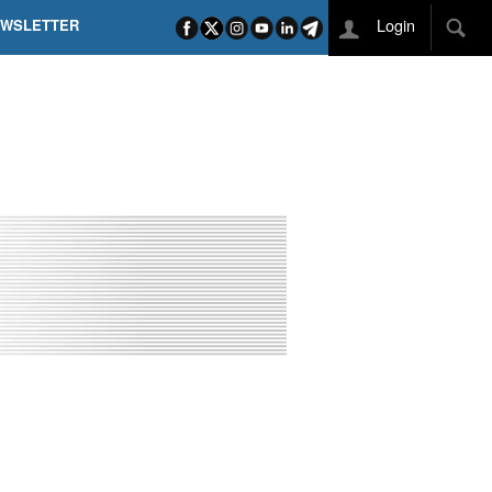
Login
EWSLETTER
 POEL SUI CAMPI ELISI! POGAČAR NELLA STORIA
L TAPPONE DEI TAPPONI
DEJ IN UNA TAPPA PAZZESCA
ETTE INCORONA CARAPAZ
O DI PHILIPSEN SU SCHMID E KOOIJ