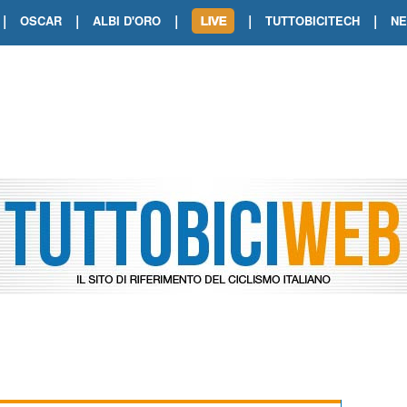
|
|
|
|
|
OSCAR
ALBI D'ORO
TUTTOBICITECH
N
TOUR DE FRANCE. SHOW DI VAN DER
TOUR DE FRANCE. CARAPAZ FIRMA I
TOUR DE FRANCE. POKERISSIMO TA
TOUR DE FRANCE. ORCIERES-MERL
TOUR DE FRANCE. A VOIRON TRIONF