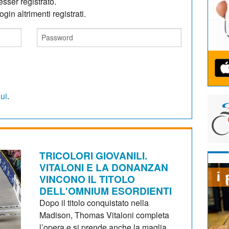
sser registrato.
gin altrimenti registrati.
qui
.
TRICOLORI GIOVANILI.
VITALONI E LA DONANZAN
VINCONO IL TITOLO
DELL'OMNIUM ESORDIENTI
Dopo il titolo conquistato nella
Madison, Thomas Vitaloni completa
l’opera e si prende anche la maglia