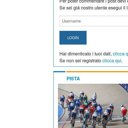
Per poter commentare i post devi e
Se sei giá nostro utente esegui il lo
LOGIN
Hai dimenticato i tuoi dati,
clicca 
Se non sei registrato
clicca qui
.
PISTA