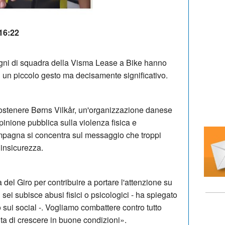
 16:22
gni di squadra della Visma Lease a Bike hanno
 con un piccolo gesto ma decisamente significativo.
sostenere
Børns Vilkår, un'organizzazione danese
pinione pubblica sulla violenza fisica e
pagna si concentra sul messaggio che troppi
 insicurezza.
à del Giro per contribuire a portare l'attenzione su
ei subisce abusi fisici o psicologici - ha spiegato
sui social -.
Vogliamo combattere contro tutto
a di crescere in buone condizioni».