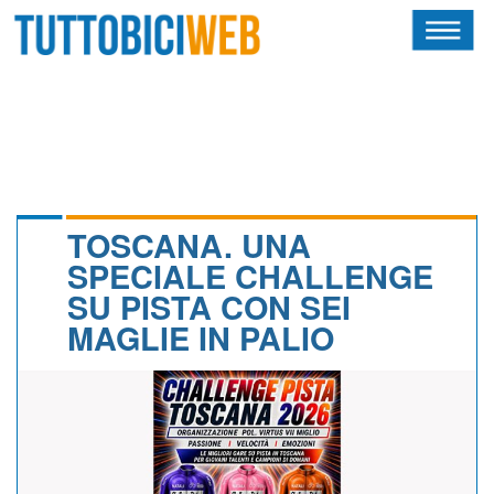
HOME
RIVISTA
SQUADRE
ATLETI
TOSCANA. UNA
SPECIALE CHALLENGE
CALENDARIO
SU PISTA CON SEI
MAGLIE IN PALIO
OSCAR
ALBI D'ORO
NEWSLETTER