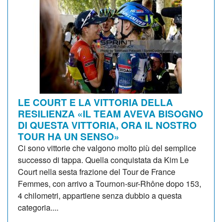
LE COURT E LA VITTORIA DELLA
RESILIENZA «IL TEAM AVEVA BISOGNO
DI QUESTA VITTORIA, ORA IL NOSTRO
TOUR HA UN SENSO»
Ci sono vittorie che valgono molto più del semplice
successo di tappa. Quella conquistata da Kim Le
Court nella sesta frazione del Tour de France
Femmes, con arrivo a Tournon-sur-Rhône dopo 153,
4 chilometri, appartiene senza dubbio a questa
categoria....