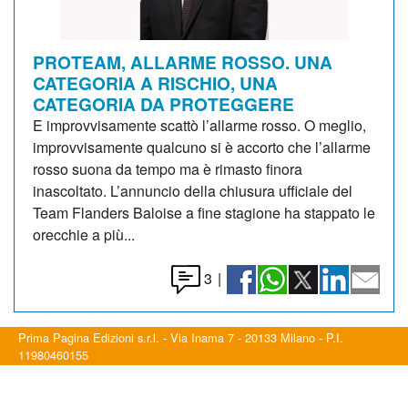
PROTEAM, ALLARME ROSSO. UNA
CATEGORIA A RISCHIO, UNA
CATEGORIA DA PROTEGGERE
E improvvisamente scattò l’allarme rosso. O meglio,
improvvisamente qualcuno si è accorto che l’allarme
rosso suona da tempo ma è rimasto finora
inascoltato. L’annuncio della chiusura ufficiale del
Team Flanders Baloise a fine stagione ha stappato le
orecchie a più...
3
|
Prima Pagina Edizioni s.r.l. - Via Inama 7 - 20133 Milano - P.I.
11980460155