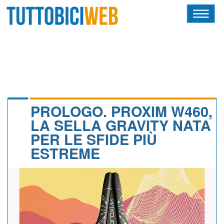
HOME
RIVISTA
SQUADRE
ATLETI
PROLOGO. PROXIM W460,
LA SELLA GRAVITY NATA
CALENDARIO
PER LE SFIDE PIÙ
ESTREME
OSCAR
ALBI D'ORO
NEWSLETTER