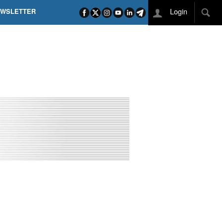
Login
EWSLETTER
 POEL SUI CAMPI ELISI! POGAČAR NELLA STORIA
L TAPPONE DEI TAPPONI
DEJ IN UNA TAPPA PAZZESCA
ETTE INCORONA CARAPAZ
O DI PHILIPSEN SU SCHMID E KOOIJ