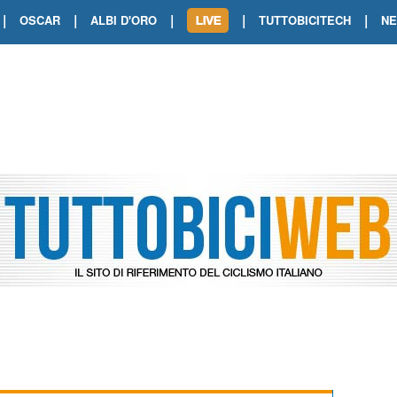
|
|
|
|
|
OSCAR
ALBI D'ORO
TUTTOBICITECH
N
TOUR DE FRANCE. SHOW DI VAN DER
TOUR DE FRANCE. CARAPAZ FIRMA I
TOUR DE FRANCE. POKERISSIMO TA
TOUR DE FRANCE. ORCIERES-MERL
TOUR DE FRANCE. A VOIRON TRIONF