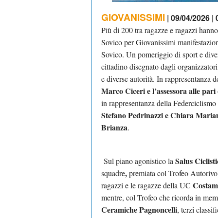
GIOVANISSIMI
| 09/04/2026 | 
Più di 200 tra ragazze e ragazzi hann
Sovico per Giovanissimi manifestazion
Sovico. Un pomeriggio di sport e divert
cittadino disegnato dagli organizzatori.
e diverse autorità. In rappresentanz
Marco Ciceri e l’assessora alle pari
in rappresentanza della Federciclism
Stefano Pedrinazzi e Chiara Marian
Brianza
.
Salus Ciclis
Sul piano agonistico la
,
squadre
premiata col Trofeo Autorivol
Costam
ragazzi e le ragazze della UC
mentre, col Trofeo che ricorda in memor
Ceramiche Pagnoncelli
, terzi classi