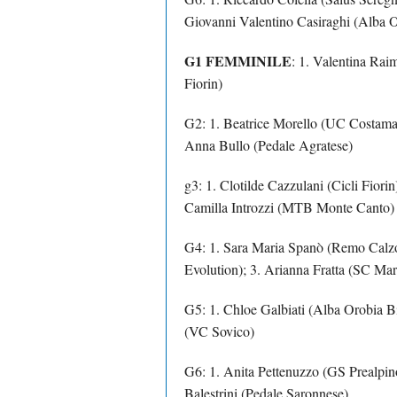
Giovanni Valentino Casiraghi (Alba 
G1 FEMMINILE
: 1. Valentina Rai
Fiorin)
G2: 1. Beatrice Morello (UC Costamas
Anna Bullo (Pedale Agratese)
g3: 1. Clotilde Cazzulani (Cicli Fiori
Camilla Introzzi (MTB Monte Canto)
G4: 1. Sara Maria Spanò (Remo Calzol
Evolution); 3. Arianna Fratta (SC Mar
G5: 1. Chloe Galbiati (Alba Orobia B
(VC Sovico)
G6: 1. Anita Pettenuzzo (GS Prealpino
Balestrini (Pedale Saronnese)