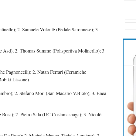
olinello); 2. Samuele Volontè (Pedale Saronnese); 3.
e Asd); 2. Thomas Summo (Polisportiva Molinerllo); 3.
he Pagnoncelli); 2. Natan Ferrari (Ceramiche
Mobiki Lissone)
mbro); 2. Stefano Mori (San Macario V.Biolo); 3. Enea
e Rosa); 2. Pietro Sala (UC Costamasnaga); 3. Nicolò
no De Rosa); 2. Michele Manco (Pedale Agratese); 3.