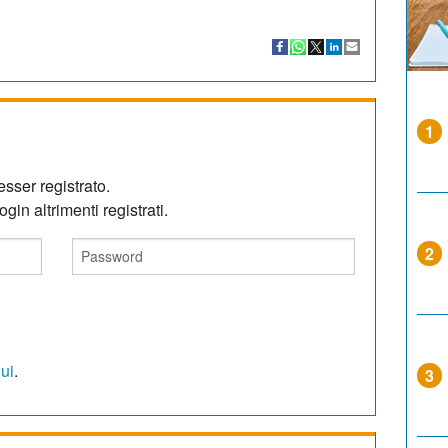
1
sser registrato.
gin altrimenti registrati.
2
qui
.
3