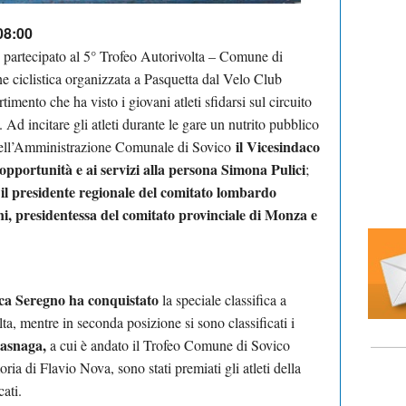
08:00
o partecipato al 5° Trofeo Autorivolta – Comune di
e ciclistica organizzata a Pasquetta dal Velo Club
imento che ha visto i giovani atleti sfidarsi sul circuito
 Ad incitare gli atleti durante le gare un nutrito pubblico
il Vicesindaco
a dell’Amministrazione Comunale di Sovico
 opportunità e ai servizi alla persona Simona Pulici
;
il presidente regionale del comitato lombardo
o
i, presidentessa del comitato provinciale di Monza e
tica Seregno ha conquistato
la speciale classifica a
ta, mentre in seconda posizione si sono classificati i
asnaga,
a cui è andato il Trofeo Comune di
Sovico
ia di Flavio Nova, sono stati premiati gli atleti della
ficati.