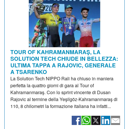
TOUR OF KAHRAMANMARAŞ, LA
SOLUTION TECH CHIUDE IN BELLEZZA:
ULTIMA TAPPA A RAJOVIC, GENERALE
A TSARENKO
La Solution Tech NIPPO Rali ha chiuso in maniera
perfetta la quattro giorni di gara al Tour of
Kahramanmaraş. Con lo sprint vincente di Dusan
Rajovic al termine della Yeşilgöz-Kahramanmaraş di
110, 8 chilometri la formazione italiana ha infatti...