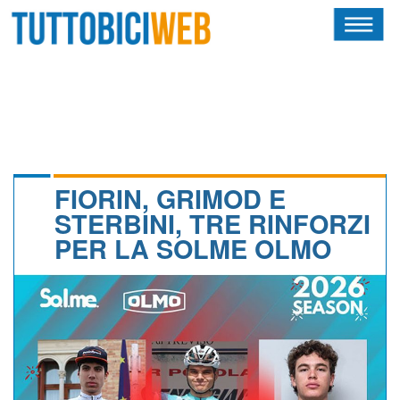
HOME
RIVISTA
SQUADRE
ATLETI
FIORIN, GRIMOD E
STERBINI, TRE RINFORZI
CALENDARIO
PER LA SOLME OLMO
OSCAR
ALBI D'ORO
NEWSLETTER