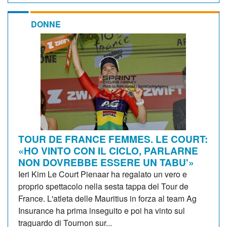
DONNE
TOUR DE FRANCE FEMMES. LE COURT:
«HO VINTO CON IL CICLO, PARLARNE
NON DOVREBBE ESSERE UN TABU'»
Ieri Kim Le Court Pienaar ha regalato un vero e
proprio spettacolo nella sesta tappa del Tour de
France. L'atleta delle Mauritius in forza al team Ag
Insurance ha prima inseguito e poi ha vinto sul
traguardo di Tournon sur...