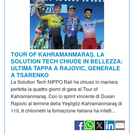
TOUR OF KAHRAMANMARAŞ, LA
SOLUTION TECH CHIUDE IN BELLEZZA:
ULTIMA TAPPA A RAJOVIC, GENERALE
A TSARENKO
La Solution Tech NIPPO Rali ha chiuso in maniera
perfetta la quattro giorni di gara al Tour of
Kahramanmaraş. Con lo sprint vincente di Dusan
Rajovic al termine della Yeşilgöz-Kahramanmaraş di
110, 8 chilometri la formazione italiana ha infatti...