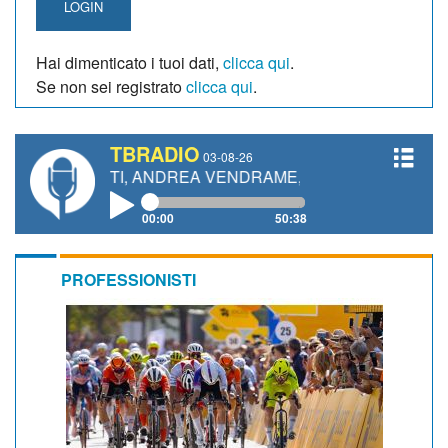
LOGIN
Hai dimenticato i tuoi dati,
clicca qui
.
Se non sei registrato
clicca qui
.
TBRADIO
03-08-26
ANETTI, ANDREA VENDRAME, FILIPPO FIORELLI
00:00
50:38
PROFESSIONISTI