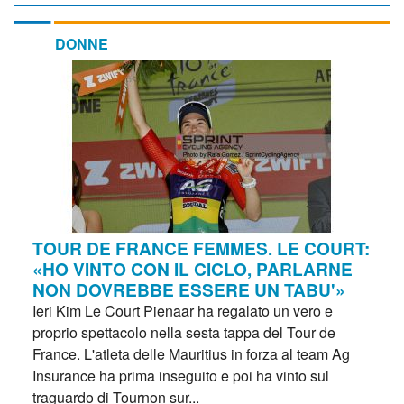
DONNE
TOUR DE FRANCE FEMMES. LE COURT:
«HO VINTO CON IL CICLO, PARLARNE
NON DOVREBBE ESSERE UN TABU'»
Ieri Kim Le Court Pienaar ha regalato un vero e
proprio spettacolo nella sesta tappa del Tour de
France. L'atleta delle Mauritius in forza al team Ag
Insurance ha prima inseguito e poi ha vinto sul
traguardo di Tournon sur...