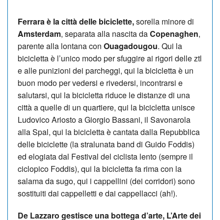
Ferrara è la città delle biciclette,
sorella minore di
Amsterdam
, separata alla nascita da
Copenaghen
,
parente alla lontana con
Ouagadougou
. Qui la
bicicletta è l’unico modo per sfuggire ai rigori delle ztl
e alle punizioni dei parcheggi, qui la bicicletta è un
buon modo per vedersi e rivedersi, incontrarsi e
salutarsi, qui la bicicletta riduce le distanze di una
città a quelle di un quartiere, qui la bicicletta unisce
Ludovico Ariosto a Giorgio Bassani, il Savonarola
alla Spal, qui la bicicletta è cantata dalla Repubblica
delle biciclette (la stralunata band di Guido Foddis)
ed elogiata dal Festival del ciclista lento (sempre il
ciclopico Foddis), qui la bicicletta fa rima con la
salama da sugo, qui i cappellini (dei corridori) sono
sostituiti dai cappelletti e dai cappellacci (ah!).
De Lazzaro gestisce una bottega d’arte, L’Arte dei