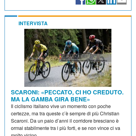
INTERVISTA
SCARONI: «PECCATO, CI HO CREDUTO.
MA LA GAMBA GIRA BENE»
Il ciclismo italiano vive un momento con poche
certezze, ma tra queste c’è sempre di più Christian
Scaroni. Da un paio d’anni il corridore bresciano è
ormai stabilmente tra i più forti, e se non vince ci va
molto vicino....