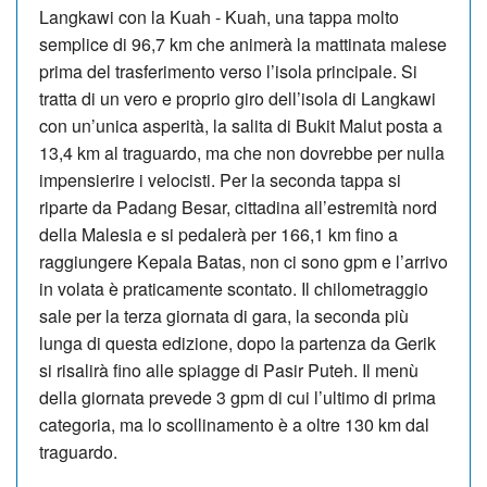
Langkawi con la Kuah - Kuah, una tappa molto
semplice di 96,7 km che animerà la mattinata malese
prima del trasferimento verso l’isola principale. Si
tratta di un vero e proprio giro dell’isola di Langkawi
con un’unica asperità, la salita di Bukit Malut posta a
13,4 km al traguardo, ma che non dovrebbe per nulla
impensierire i velocisti. Per la seconda tappa si
riparte da Padang Besar, cittadina all’estremità nord
della Malesia e si pedalerà per 166,1 km fino a
raggiungere Kepala Batas, non ci sono gpm e l’arrivo
in volata è praticamente scontato. Il chilometraggio
sale per la terza giornata di gara, la seconda più
lunga di questa edizione, dopo la partenza da Gerik
si risalirà fino alle spiagge di Pasir Puteh. Il menù
della giornata prevede 3 gpm di cui l’ultimo di prima
categoria, ma lo scollinamento è a oltre 130 km dal
traguardo.