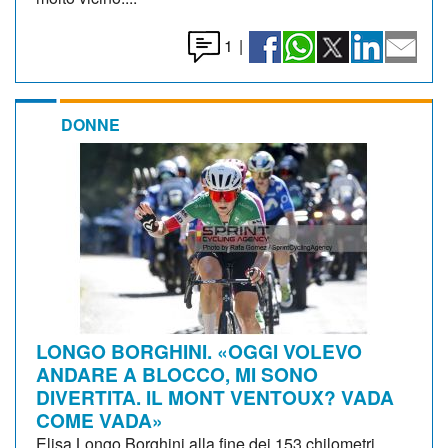
1
|
DONNE
LONGO BORGHINI. «OGGI VOLEVO
ANDARE A BLOCCO, MI SONO
DIVERTITA. IL MONT VENTOUX? VADA
COME VADA»
Elisa Longo Borghini alla fine dei 153 chilometri