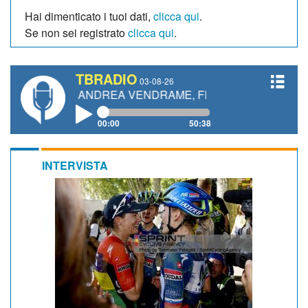
Hai dimenticato i tuoi dati,
clicca qui
.
Se non sei registrato
clicca qui
.
TBRADIO
03-08-26
ETTI, ANDREA VENDRAME, FILIPPO FIORELLI
00:00
50:38
INTERVISTA